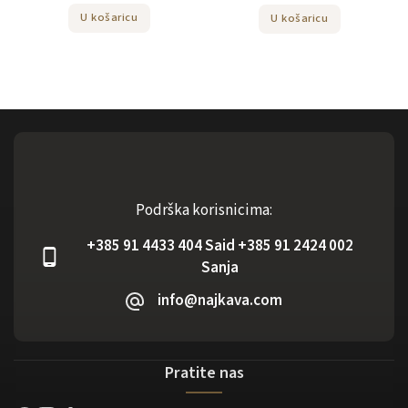
U košaricu
U košaricu
Podrška korisnicima:
+385 91 4433 404 Said +385 91 2424 002
Sanja
info@najkava.com
Pratite nas