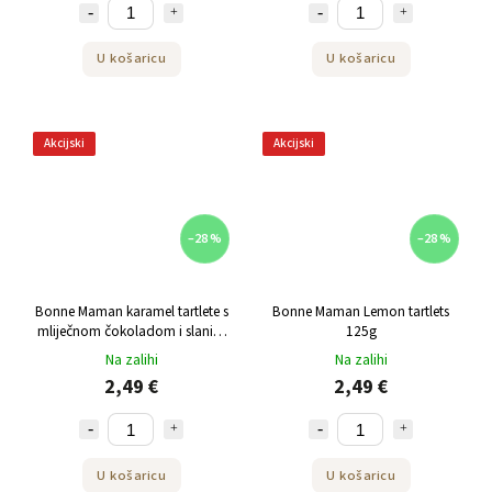
U košaricu
U košaricu
Akcijski
Akcijski
–28 %
–28 %
Bonne Maman karamel tartlete s
Bonne Maman Lemon tartlets
mliječnom čokoladom i slanim
125g
maslacem 135 g
Na zalihi
Na zalihi
2,49 €
2,49 €
U košaricu
U košaricu