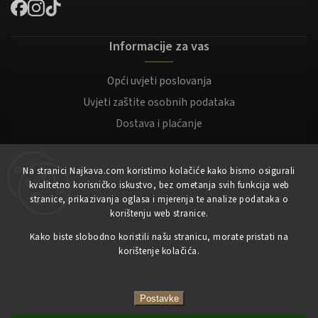
Informacije za vas
Opći uvjeti poslovanja
Uvjeti zaštite osobnih podataka
Dostava i plaćanje
Za kupce
Na stranici Najkava.com koristimo kolačiće kako bismo osigurali
kvalitetno korisničko iskustvo, bez ometanja svih funkcija web
Moj račun
stranice, prikazivanja oglasa i mjerenja te analize podataka o
korištenju web stranice.
Registracija
Prijaviti se
Kako biste slobodno koristili našu stranicu, morate pristati na
korištenje kolačića.
Copyright 2023
NajKava.com
sva prava pridržana
Postavke