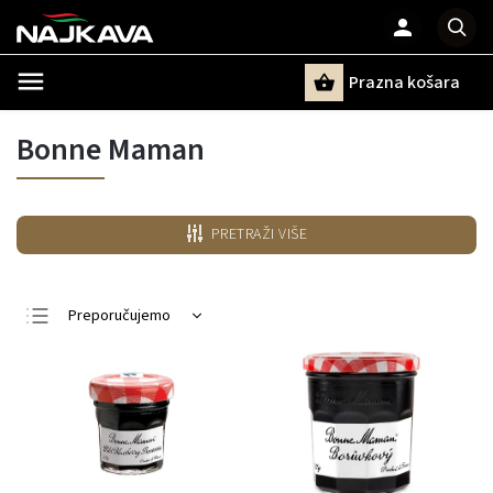
Prazna košara
Pretraži
Bonne Maman
PRETRAŽI VIŠE
Preporučujemo
Najjeftiniji
Najskuplji
Najprodavanije
Po abecedi