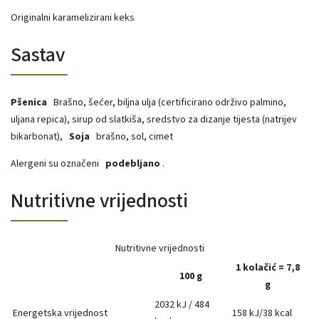
Originalni karamelizirani keks
Sastav
Pšenica
Brašno, šećer, biljna ulja (certificirano održivo palmino,
uljana repica), sirup od slatkiša, sredstvo za dizanje tijesta (natrijev
bikarbonat),
Soja
brašno, sol, cimet
Alergeni su označeni
podebljano
.
Nutritivne vrijednosti
Nutritivne vrijednosti
1 kolačić = 7,8
100 g
g
2032 kJ / 484
Energetska vrijednost
158 kJ/38 kcal