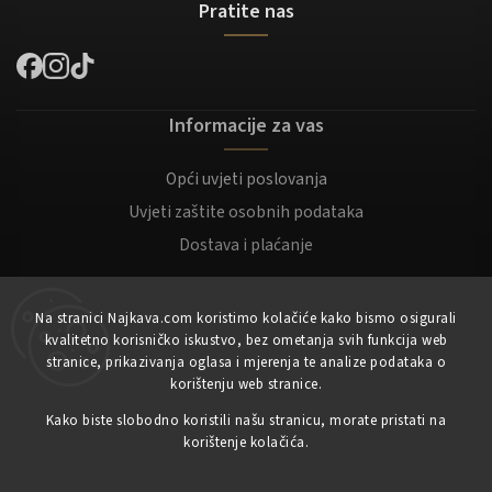
Pratite nas
Informacije za vas
Opći uvjeti poslovanja
Uvjeti zaštite osobnih podataka
Dostava i plaćanje
Za kupce
Na stranici Najkava.com koristimo kolačiće kako bismo osigurali
kvalitetno korisničko iskustvo, bez ometanja svih funkcija web
Moj račun
stranice, prikazivanja oglasa i mjerenja te analize podataka o
korištenju web stranice.
Registracija
Kako biste slobodno koristili našu stranicu, morate pristati na
Prijaviti se
korištenje kolačića.