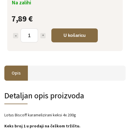
Na zalihi
7,89 €
U košaricu
Opis
Detaljan opis proizvoda
Lotus Biscoff karamelizirani keksi 4x 200g
Keks broj 1 u prodaji na češkom tržištu.