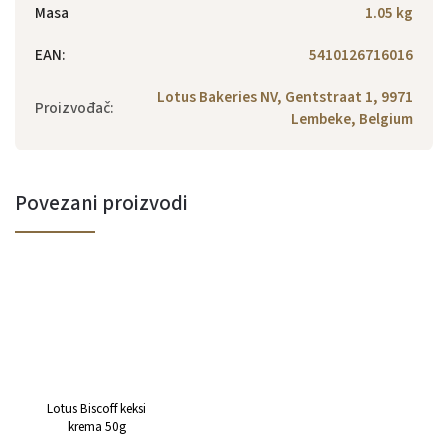
Masa
1.05 kg
EAN
:
5410126716016
Lotus Bakeries NV, Gentstraat 1, 9971
Proizvođač
:
Lembeke, Belgium
Povezani proizvodi
Lotus Biscoff keksi
krema 50g