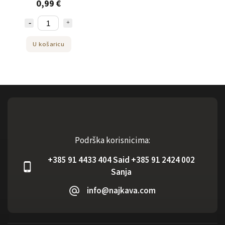
0,99 €
U košaricu
Podrška korisnicima:
+385 91 4433 404 Said +385 91 2424 002
Sanja
info@najkava.com