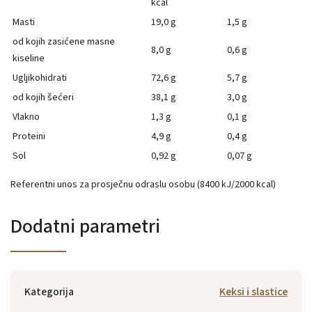
kcal
Masti
19,0 g
1,5 g
od kojih zasićene masne
8,0 g
0,6 g
kiseline
Ugljikohidrati
72,6 g
5,7 g
od kojih šećeri
38,1 g
3,0 g
Vlakno
1,3 g
0,1 g
Proteini
4,9 g
0,4 g
Sol
0,92 g
0,07 g
Referentni unos za prosječnu odraslu osobu (8400 kJ/2000 kcal)
Dodatni parametri
Kategorija
Keksi i slastice