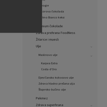
Woogie
Witorova čokolada
Mulino Bianco keksi
Premium čokolade
Zdrava prehrana FoodNess
Žitarice i muesli
Ulje
Maslinovo ulje
Karpea Extra
Costa d'Oro
Djevičansko kokosovo ulje
Zdrava hladno prešana ulja
Štajersko bučino ulje
Pekmez
Zdrava superhrana