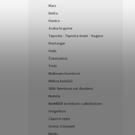
Mars
Balila
Haribo
žvakaće gume
Tapioka - Tapioka biseri - Kuglice
Pischinger
Halls
Čokoladice
Trolli
Maltesers bomboni
Milkiss kolačići
SINA Bomboni od đumbira
Nutella
BeeMBER bomboni s alkoholom
Gingerbon
Caprice cijevi
Grana Croissant
Nerds