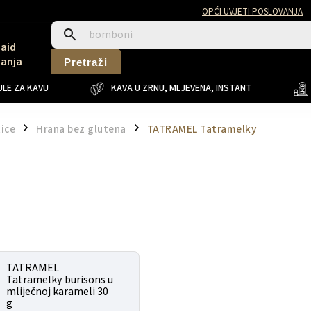
OPĆI UVJETI POSLOVANJA
Said
Sanja
Pretraži
LE ZA KAVU
KAVA U ZRNU, MLJEVENA, INSTANT
tice
Hrana bez glutena
TATRAMEL Tatramelky
/
/
TATRAMEL
Tatramelky burisons u
mliječnoj karameli 30
g