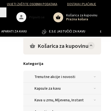
UVJETI ZAŠTITE OSOBNIH PODATAKA
DOSTAVA I PLAĆANJE
Košarica za kupovinu
Prijaviti se
Prazna košara
APARATI ZA KAVU
E.S.E JASTUČIĆI ZA KAVU
JA
Košarica za kupovinu
Kategorija
Trenutne akcije i novosti
Kapsule za kavu
Kava u zrnu, Mljevena, Instant