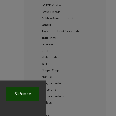
LOTTE Koalas
Lotus Biscoff
Bubble Gum bomboni
Vanelli
Tayas bomboni i karamele
Tutti Frutti
Loacker
Gimi
Zlatý poklad
WTF
Chupa Chups
Manner
Dječje čokolade
Panettone
Slažem se
Dubai čokolada
Baileys
Fizi
Milka