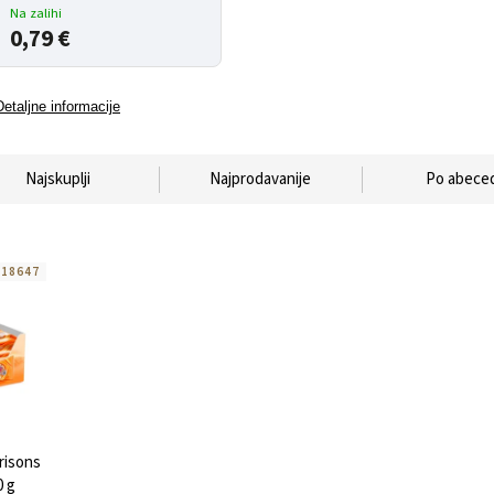
Na zalihi
0,79 €
Detaljne informacije
Najskuplji
Najprodavanije
Po abeced
:
18647
risons
0 g