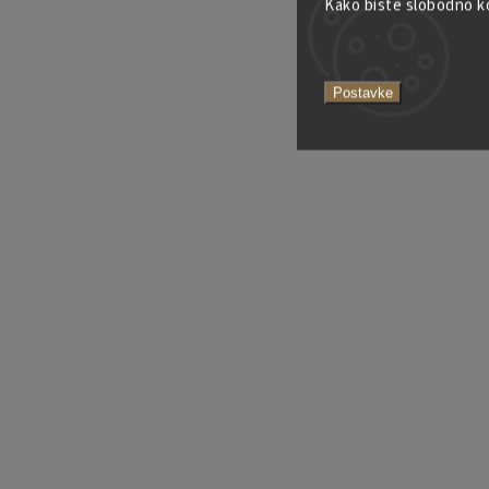
Kako biste slobodno kor
Postavke