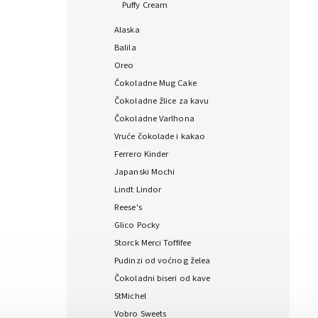
Puffy Cream
Alaska
Balila
Oreo
Čokoladne Mug Cake
Čokoladne žlice za kavu
Čokoladne Varlhona
Vruće čokolade i kakao
Ferrero Kinder
Japanski Mochi
Lindt Lindor
Reese's
Glico Pocky
Storck Merci Toffifee
Pudinzi od voćnog želea
Čokoladni biseri od kave
StMichel
Vobro Sweets