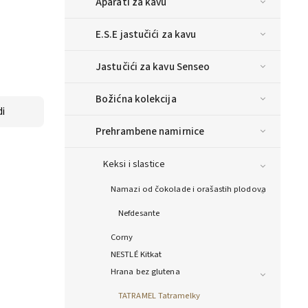
Aparati za kavu
E.S.E jastučići za kavu
Jastučići za kavu Senseo
Božićna kolekcija
i
Prehrambene namirnice
Keksi i slastice
Namazi od čokolade i orašastih plodova
Nefdesante
Corny
NESTLÉ Kitkat
Hrana bez glutena
TATRAMEL Tatramelky