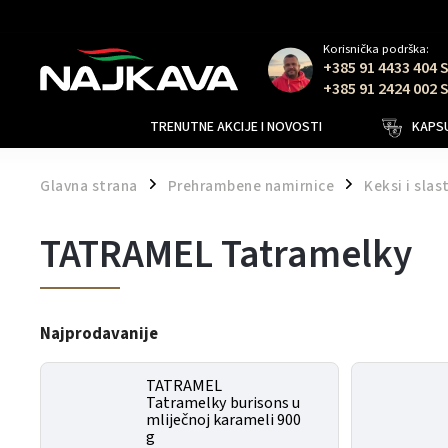
Korisnička podrška:
+385 91 4433 404 
+385 91 2424 002 
TRENUTNE AKCIJE I NOVOSTI
KAPSU
Glavna strana
Prehrambene namirnice
Keksi i slas
/
/
TATRAMEL Tatramelky
Najprodavanije
TATRAMEL
Tatramelky burisons u
mliječnoj karameli 900
g