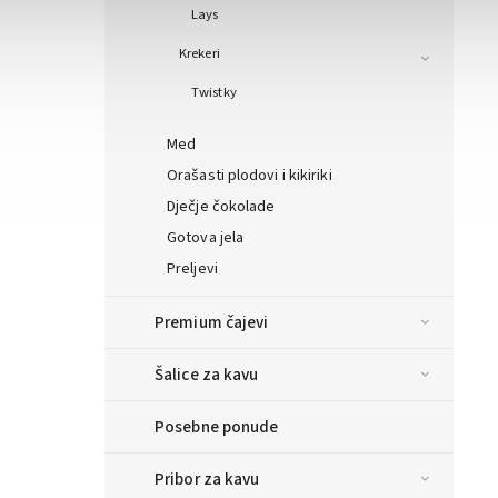
Lays
Krekeri
Twistky
Med
Orašasti plodovi i kikiriki
Dječje čokolade
Gotova jela
Preljevi
Premium čajevi
Šalice za kavu
Posebne ponude
Pribor za kavu