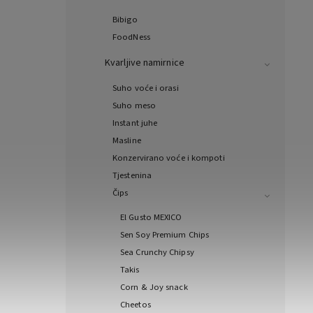
Bibigo
FoodNess
Kvarljive namirnice
Suho voće i orasi
Suho meso
Instant juhe
Masline
Konzervirano voće i kompoti
Tjestenina
Čips
El Gusto MEXICO
Sen Soy Premium Chips
Sea Crunchy Chipsy
Takis
Corn & Joy snack
Cheetos