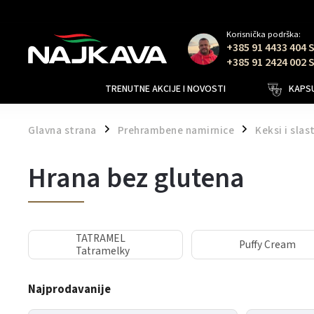
Korisnička podrška:
+385 91 4433 404 
+385 91 2424 002 
TRENUTNE AKCIJE I NOVOSTI
KAPSU
Glavna strana
Prehrambene namirnice
Keksi i slas
/
/
Hrana bez glutena
TATRAMEL
Puffy Cream
Tatramelky
Najprodavanije