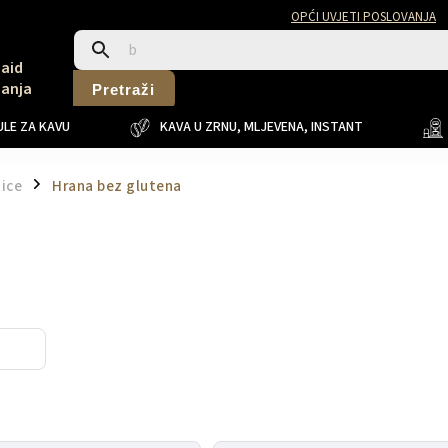
OPĆI UVJETI POSLOVANJA
Said
Sanja
Pretraži
LE ZA KAVU
KAVA U ZRNU, MLJEVENA, INSTANT
tice
Hrana bez glutena
/