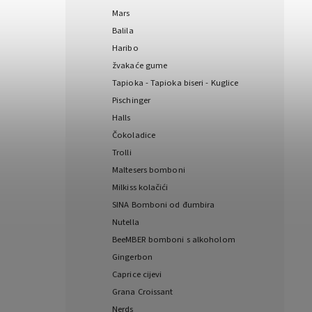
Mars
Balila
Haribo
žvakaće gume
Tapioka - Tapioka biseri - Kuglice
Pischinger
Halls
Čokoladice
Trolli
Maltesers bomboni
Milkiss kolačići
SINA Bomboni od đumbira
Nutella
BeeMBER bomboni s alkoholom
Gingerbon
Caprice cijevi
Grana Croissant
Nerds