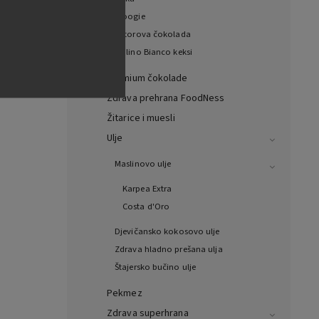
Woogie
Witorova čokolada
Mulino Bianco keksi
Premium čokolade
Zdrava prehrana FoodNess
Žitarice i muesli
Ulje
Maslinovo ulje
Karpea Extra
Costa d'Oro
Djevičansko kokosovo ulje
Zdrava hladno prešana ulja
Štajersko bučino ulje
Pekmez
Zdrava superhrana