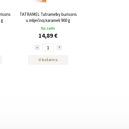
risons
TATRAMEL Tatramelky burisons
 g
u mliječnoj karameli 900 g
Na zalihi
14,89 €
U košaricu