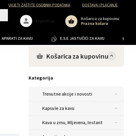
UVJETI ZAŠTITE OSOBNIH PODATAKA
DOSTAVA I PLAĆANJE
Košarica za kupovinu
Prijaviti se
Prazna košara
APARATI ZA KAVU
E.S.E JASTUČIĆI ZA KAVU
JA
Košarica za kupovinu
Kategorija
Trenutne akcije i novosti
Kapsule za kavu
Kava u zrnu, Mljevena, Instant