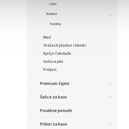
Lays
Krekeri
Twistky
Med
Orašasti plodovi i kikiriki
Dječje čokolade
Gotova jela
Preljevi
Premium čajevi
Šalice za kavu
Posebne ponude
Pribor za kavu