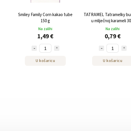
Smiley Family Corn kakao tube
TATRAMEL Tatramelky bu
150 g
u mliječnoj karameli 30
Na zalihi
Na zalihi
1,49 €
0,79 €
U košaricu
U košaricu