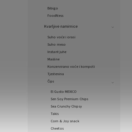
Bibigo
FoodNess
Kvarljive namirnice
Suho voće i orasi
Suho meso
Instant juhe
Masline
Konzervirano voće i kompoti
Tjestenina
Čips
El Gusto MEXICO
Sen Soy Premium Chips
Sea Crunchy Chipsy
Takis
Corn & Joy snack
Cheetos