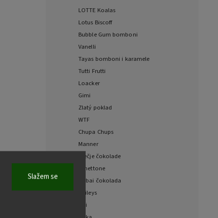
LOTTE Koalas
Lotus Biscoff
Bubble Gum bomboni
Vanelli
Tayas bomboni i karamele
Tutti Frutti
Loacker
Gimi
Zlatý poklad
WTF
Chupa Chups
Manner
Dječje čokolade
Panettone
Slažem se
Dubai čokolada
Baileys
Fizi
Milka