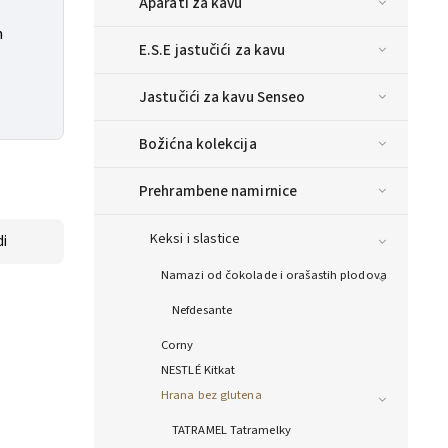
Aparati za kavu
n
E.S.E jastučići za kavu
Jastučići za kavu Senseo
Božićna kolekcija
Prehrambene namirnice
Keksi i slastice
i
Namazi od čokolade i orašastih plodova
Nefdesante
Corny
NESTLÉ Kitkat
Hrana bez glutena
TATRAMEL Tatramelky