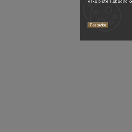
Kako biste slobodno kor
Postavke