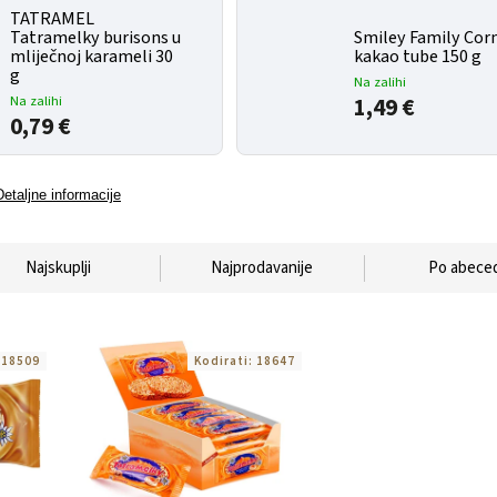
TATRAMEL
Tatramelky burisons u
Smiley Family Cor
mliječnoj karameli 30
kakao tube 150 g
g
Na zalihi
Na zalihi
1,49 €
0,79 €
Detaljne informacije
Najskuplji
Najprodavanije
Po abeced
:
18509
Kodirati:
18647