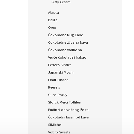
Puffy Cream
Alaska
Balila
Oreo
Čokoladne Mug Cake
Čokoladne žlice za kavu
Čokoladne Varlhona
Vruće čokolade i kakao
Ferrero Kinder
Japanski Mochi
Lindt Lindor
Reese's
Glico Pocky
Storck Merci Toffifee
Pudinzi od voćnog želea
Čokoladni biseri od kave
StMichel
Vobro Sweets