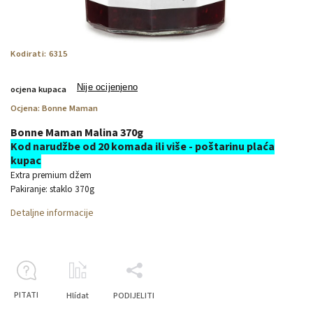
Kodirati:
6315
Nije ocijenjeno
ocjena kupaca
Ocjena:
Bonne Maman
Bonne Maman Malina 370g
Kod narudžbe od 20 komada ili više - poštarinu plaća
kupac
Extra premium džem
Pakiranje: staklo 370g
Detaljne informacije
PITATI
Hlídat
PODIJELITI