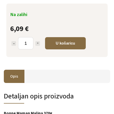
Na zalihi
6,09 €
U košaricu
Opis
Detaljan opis proizvoda
Bonne Maman Malina 370g