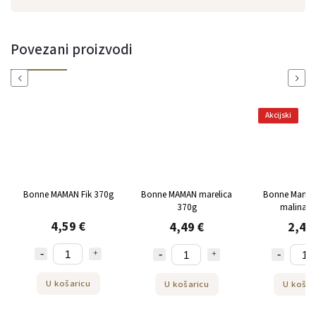
Povezani proizvodi
Previous
Next
Akcijski
Bonne MAMAN Fik 370g
Bonne MAMAN marelica
Bonne Maman 
370g
malina 1
4,59 €
4,49 €
2,49
U košaricu
U košaricu
U košar