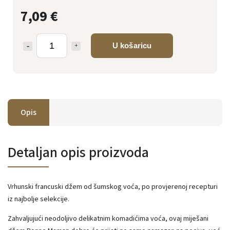
7,09 €
U košaricu
Opis
Detaljan opis proizvoda
Vrhunski francuski džem od šumskog voća, po provjerenoj recepturi
iz najbolje selekcije.
Zahvaljujući neodoljivo delikatnim komadićima voća, ovaj miješani