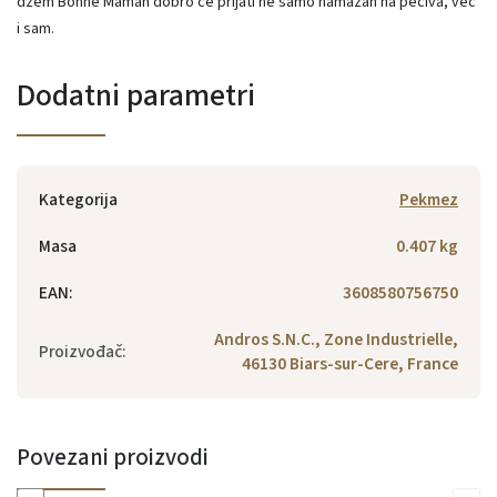
džem Bonne Maman dobro će prijati ne samo namazan na peciva, već
i sam.
Dodatni parametri
Kategorija
Pekmez
Masa
0.407 kg
EAN
:
3608580756750
Andros S.N.C., Zone Industrielle,
Proizvođač
:
46130 Biars-sur-Cere, France
Povezani proizvodi