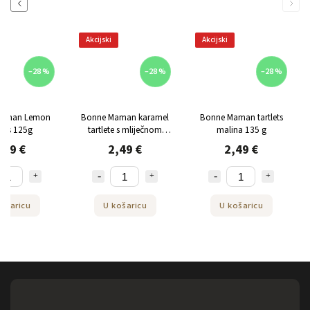
Previous
Next
Akcijski
Akcijski
–28 %
–28 %
–28 %
Maman Lemon
Bonne Maman karamel
Bonne Maman tartlets
lets 125g
tartlete s mliječnom
malina 135 g
čokoladom i slanim
,49 €
2,49 €
2,49 €
maslacem 135 g
ošaricu
U košaricu
U košaricu