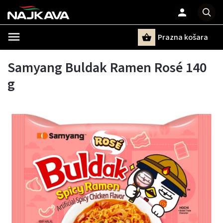
Prazna košara
Pretraži
Samyang Buldak Ramen Rosé 140
g