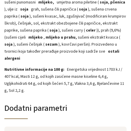
sušeni punomasni
mlijeko,
umjetna aroma piletine (
soja, pšenica
), ulje iz
soja
grah, sušena čili papričica (
soja
), sušena crvena
paprika (
soja
), sušeni kvasac, luk, zgušnjivač (modificirani krumpirov
škrob), češnjak, sol, ekstrakt obezbojene čili papričice, ekstrakt
paprike, sušena paprika (
soja
), sušeni curry (
celer
)), prah (9,6%)
(sušeni cijeli
mlijeko
,
mlijeko u prahu,
sušeni ekstrakt kvasca (
soja
), sušeni češnjak (
sezam
), kovrčavi peršin). Proizvedeno u
tvornici koja također prerađuje proizvode koji sadrže sve
ostali
alergeni
Nutritivne informacije na 100 g:
Energetska vrijednost 1703 kJ /
407 kcal, Masti 12 g, od kojih zasićene masne kiseline 6,4 g,
Ugljikohidrati 64 g, od kojih šećeri 5,7 g, Vlakna 3,6 g, Bjelančevine 11
g, Sol 2,2 g.
Dodatni parametri