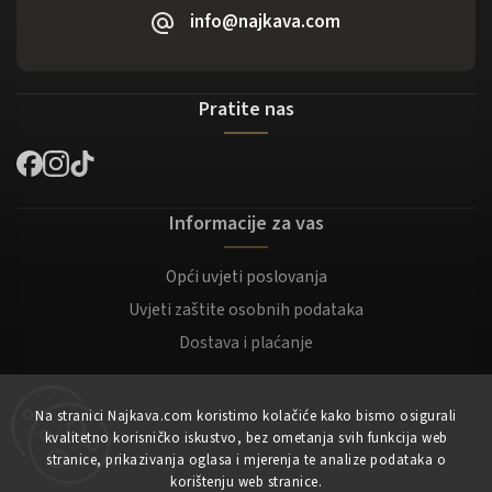
info@najkava.com
Pratite nas
Informacije za vas
Opći uvjeti poslovanja
Uvjeti zaštite osobnih podataka
Dostava i plaćanje
Za kupce
Na stranici Najkava.com koristimo kolačiće kako bismo osigurali
kvalitetno korisničko iskustvo, bez ometanja svih funkcija web
Moj račun
stranice, prikazivanja oglasa i mjerenja te analize podataka o
korištenju web stranice.
Registracija