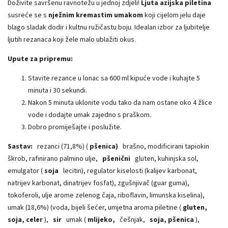
Doživite savršenu ravnotežu u jednoj zdjeli!
Ljuta azijska piletina
susreće se s
nježnim kremastim umakom
koji cijelom jelu daje
blago sladak dodir i kultnu ružičastu boju. Idealan izbor za ljubitelje
ljutih rezanaca koji žele malo ublažiti okus.
Upute za pripremu:
Stavite rezance u lonac sa 600 ml kipuće vode i kuhajte 5
minuta i 30 sekundi.
Nakon 5 minuta uklonite vodu tako da nam ostane oko 4 žlice
vode i dodajte umak zajedno s praškom.
Dobro promiješajte i poslužite.
Sastav:
rezanci (71,8%) (
pšenica)
brašno, modificirani tapiokin
škrob, rafinirano palmino ulje,
pšenični
gluten, kuhinjska sol,
emulgator (
soja
lecitin), regulator kiselosti (kalijev karbonat,
natrijev karbonat, dinatrijev fosfat), zgušnjivač (guar guma),
tokoferoli, ulje arome zelenog čaja, riboflavin, limunska kiselina),
umak (18,6%) (voda, bijeli šećer, umjetna aroma piletine (
gluten,
soja, celer
),
sir
umak (
mlijeko,
češnjak,
soja, pšenica
),