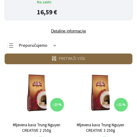
Na zalihi
16,59 €
Detaljne informacije
Preporučujemo
Najjeftiniji
PRETRAŽI VIŠE
Najskuplji
Najprodavanije
Po abecedi
–23 %
–21 %
Mljevena kava Trung Nguyen
Mljevena kava Trung Nguyen
CREATIVE 2 250g
CREATIVE 3 250g