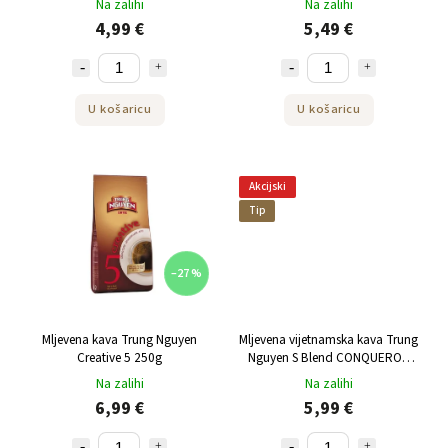
Na zalihi
Na zalihi
4,99 €
5,49 €
U košaricu
U košaricu
Akcijski
Tip
–27 %
Mljevena kava Trung Nguyen
Mljevena vijetnamska kava Trung
Creative 5 250g
Nguyen S Blend CONQUEROR
500g
Na zalihi
Na zalihi
6,99 €
5,99 €