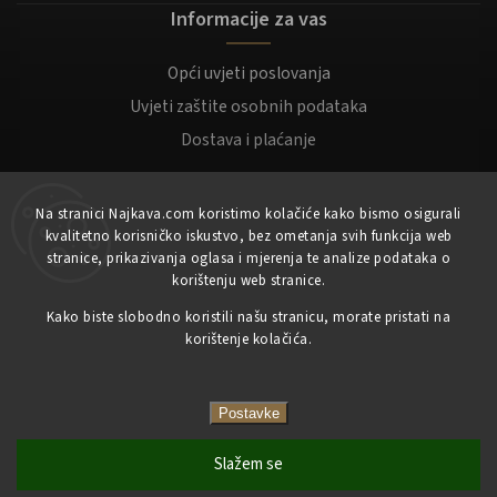
Informacije za vas
Opći uvjeti poslovanja
Uvjeti zaštite osobnih podataka
Dostava i plaćanje
Za kupce
Na stranici Najkava.com koristimo kolačiće kako bismo osigurali
kvalitetno korisničko iskustvo, bez ometanja svih funkcija web
Moj račun
stranice, prikazivanja oglasa i mjerenja te analize podataka o
korištenju web stranice.
Registracija
Prijaviti se
Kako biste slobodno koristili našu stranicu, morate pristati na
korištenje kolačića.
Copyright 2023
NajKava.com
sva prava pridržana
Postavke
Slažem se