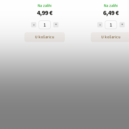
250g
macinato limenka 250
Na zalihi
Na zalihi
4,99 €
6,49 €
U košaricu
U košaricu