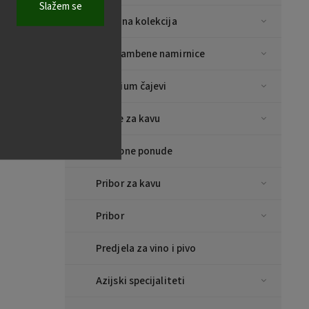
Slažem se
Božićna kolekcija
Prehrambene namirnice
Premium čajevi
Šalice za kavu
Posebne ponude
Pribor za kavu
Pribor
Predjela za vino i pivo
Azijski specijaliteti