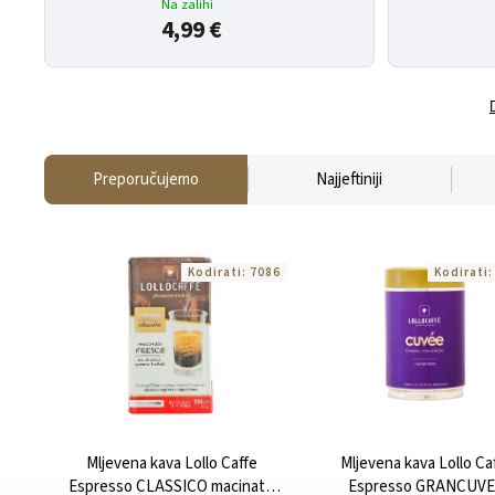
Na zalihi
4,99 €
Preporučujemo
Najjeftiniji
Kodirati:
7086
Kodirati
Mljevena kava Lollo Caffe
Mljevena kava Lollo Ca
Espresso CLASSICO macinato
Espresso GRANCUVE