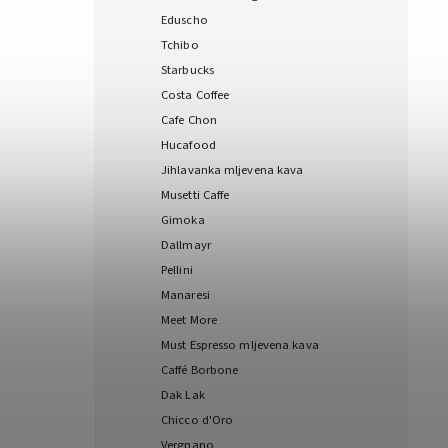
Eduscho
Tchibo
Starbucks
Costa Coffee
Cafe Chon
Hucafood
Jihlavanka mljevena kava
Musetti Caffe
Gimoka
Dallmayr
Pellini
Manaresi
Meet More
Must Espresso mljevena kava
Caffé Borbone
Dak Lak
Chicco d'Oro
Vergnano