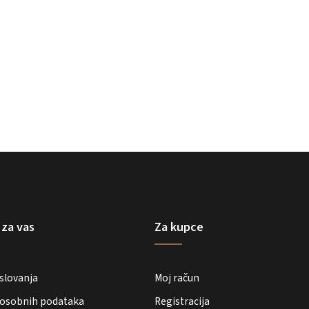
 za vas
Za kupce
oslovanja
Moj račun
e osobnih podataka
Registracija