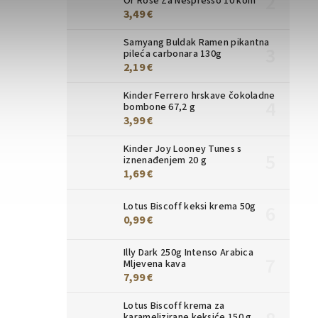
Or Rose Za Nespresso 10 kom
3,49 €
Samyang Buldak Ramen pikantna
pileća carbonara 130g
2,19 €
Kinder Ferrero hrskave čokoladne
bombone 67,2 g
3,99 €
Kinder Joy Looney Tunes s
iznenađenjem 20 g
1,69 €
Lotus Biscoff keksi krema 50g
0,99 €
Illy Dark 250g Intenso Arabica
Mljevena kava
7,99 €
Lotus Biscoff krema za
karamelizirane keksiće 150 g