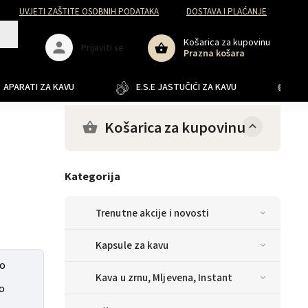
UVJETI ZAŠTITE OSOBNIH PODATAKA
DOSTAVA I PLAĆANJE
Košarica za kupovinu
Prijaviti se
Prazna košara
APARATI ZA KAVU
E.S.E JASTUČIĆI ZA KAVU
JA
Košarica za kupovinu
Kategorija
Trenutne akcije i novosti
Kapsule za kavu
lo
Kava u zrnu, Mljevena, Instant
o