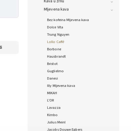
Kava u zrnu
Mljevena kava
Bez kofeina Mljevena kava
Dolce Vita
Trung Nguyen
Lollo Caffé
i
Borbone
Hausbrandt
Bristot
Guglielmo
Danesi
Illy Mljevena kava
MIKAH
L'OR
Lavazza
Kimbo
Julius Meinl
Jacobs Douwe Egbers