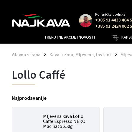
Korisnička podrška:
+385 91 4433 404 
+385 91 2424 002 
TRENUTNE AKCIJE I NOVOSTI
KAPSU
Glavna strana
Kava u zrnu, Mljevena, Instant
Mljev
/
/
Lollo Caffé
Najprodavanije
Mljevena kava Lollo
Caffe Espresso NERO
Macinato 250g