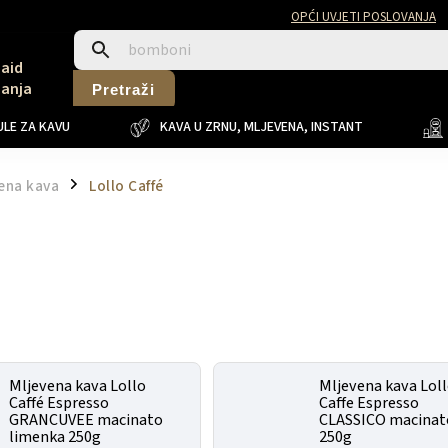
OPĆI UVJETI POSLOVANJA
Said
Sanja
Pretraži
LE ZA KAVU
KAVA U ZRNU, MLJEVENA, INSTANT
ena kava
Lollo Caffé
/
Mljevena kava Lollo
Mljevena kava Lol
Caffé Espresso
Caffe Espresso
GRANCUVEE macinato
CLASSICO macinat
limenka 250g
250g