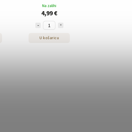
g
Na zalihi
4,99 €
U košaricu