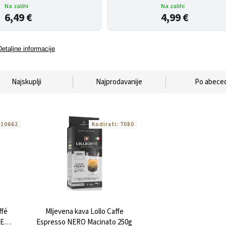
Na zalihi
Na zalihi
6,49 €
4,99 €
Detaljne informacije
Najskuplji
Najprodavanije
Po abeced
:
10662
Kodirati:
7080
ffé
Mljevena kava Lollo Caffe
E
Espresso NERO Macinato 250g