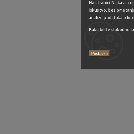
Na stranici Najkava.co
iskustvo, bez ometanja 
analize podataka o kor
Kako biste slobodno kor
Postavke