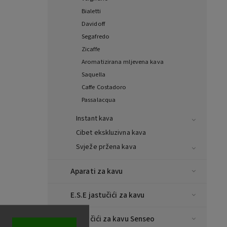
Bialetti
Davidoff
Segafredo
Zicaffe
Aromatizirana mljevena kava
Saquella
Caffe Costadoro
Passalacqua
Instant kava
Cibet ekskluzivna kava
Svježe pržena kava
Aparati za kavu
E.S.E jastučići za kavu
Jastučići za kavu Senseo