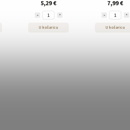
5,29 €
7,99 €
U košaricu
U košaricu