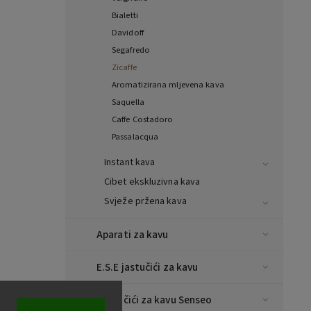
Bialetti
Davidoff
Segafredo
Zicaffe
Aromatizirana mljevena kava
Saquella
Caffe Costadoro
Passalacqua
Instant kava
Cibet ekskluzivna kava
Svježe pržena kava
Aparati za kavu
E.S.E jastučići za kavu
Jastučići za kavu Senseo