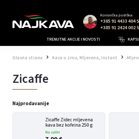
Korisnička podrška:
+385 91 4433 404 
+385 91 2424 002 
TRENUTNE AKCIJE I NOVOSTI
KAPSU
Glavna strana
Kava u zrnu, Mljevena, Instant
Mljev
/
/
Zicaffe
Najprodavanije
Zicaffe Zidec mljevena
kava bez kofeina 250 g
Na zalihi