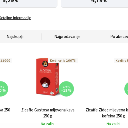
5,29 €
4,79 €
Detaljne informacije
Najskuplji
Najprodavanije
Po abeced
:
22000
Kodirati:
26678
Kodira
99 €
6,49 €
0 %
–18 %
va 250
Zicaffe Gustosa mljevena kava
Zicaffe Zidec mljevena 
250 g
kofeina 250 g
Na zalihi
Na zalihi