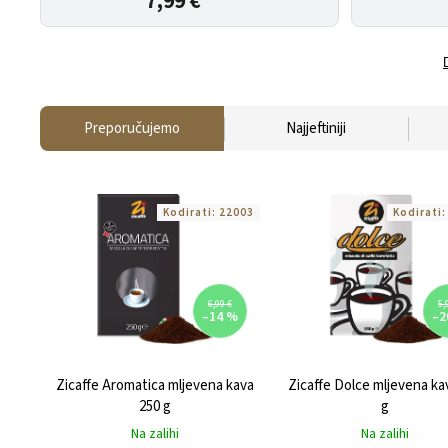
7,99 €
Preporučujemo
Najjeftiniji
Kodirati:
22003
Kodirati
6,99 €
5,
–14 %
–2
Zicaffe Aromatica mljevena kava
Zicaffe Dolce mljevena ka
250 g
g
Na zalihi
Na zalihi