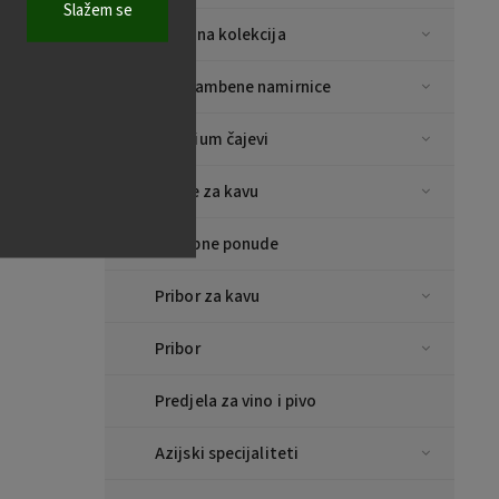
Slažem se
Božićna kolekcija
Prehrambene namirnice
Premium čajevi
Šalice za kavu
Posebne ponude
Pribor za kavu
Pribor
Predjela za vino i pivo
Azijski specijaliteti