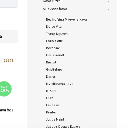
Kava u zrnu
Mljevena kava
Bez kofeina Mljevena kava
Dolce Vita
Trung Nguyen
i
Lollo Caffé
Borbone
Hausbrandt
ti:
26675
Bristot
Guglielmo
Danesi
Illy Mljevena kava
9,59 €
–16 %
MIKAH
L'OR
Lavazza
kava bez
Kimbo
Julius Meinl
Jacobs Douwe Egbers