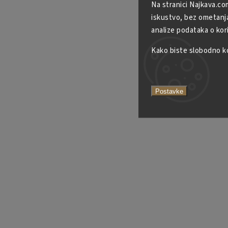
Na stranici Najkava.co
iskustvo, bez ometanja 
analize podataka o kor
Kako biste slobodno kor
Postavke