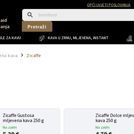
OPĆI UVJETI POSLOVANJA
Said
Sanja
Pretraži
LE ZA KAVU
KAVA U ZRNU, MLJEVENA, INSTANT
ena kava
Zicaffe
/
Zicaffe Gustosa
Zicaffe Dolce mlje
mljevena kava 250 g
kava 250 g
Na zalihi
Na zalihi