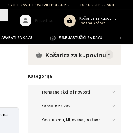
UVJETI ZAŠTITE OSOBNIH PODATAKA
DOSTAVA I PLAĆANJE
Košarica za kupovinu
Prijaviti se
Prazna košara
APARATI ZA KAVU
E.S.E JASTUČIĆI ZA KAVU
JA
Košarica za kupovinu
Kategorija
Trenutne akcije i novosti
Kapsule za kavu
vena
Kava u zrnu, Mljevena, Instant