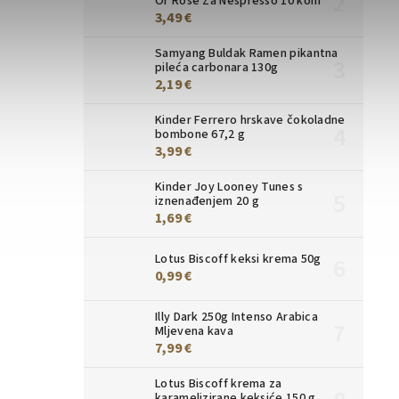
Or Rose Za Nespresso 10 kom
3,49 €
Samyang Buldak Ramen pikantna
pileća carbonara 130g
2,19 €
Kinder Ferrero hrskave čokoladne
bombone 67,2 g
3,99 €
Kinder Joy Looney Tunes s
iznenađenjem 20 g
1,69 €
Lotus Biscoff keksi krema 50g
0,99 €
Illy Dark 250g Intenso Arabica
Mljevena kava
7,99 €
Lotus Biscoff krema za
karamelizirane keksiće 150 g