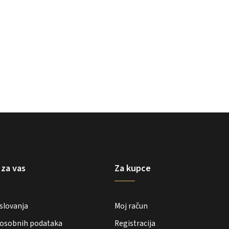
 za vas
Za kupce
oslovanja
Moj račun
e osobnih podataka
Registracija