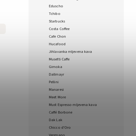
Eduscho
Tchibo
Starbucks
Costa Coffee
Cafe Chon
Hucafood
Jihlavanka mljevena kava
Musetti Caffe
Gimoka
Dallmayr
Pellini
Manaresi
Meet More
Must Espresso mljevena kava
Caffé Borbone
Dak Lak
Chicco d'Oro
Vergnano