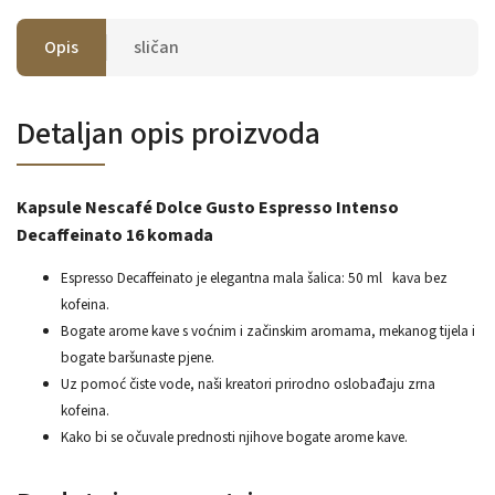
Opis
sličan
Detaljan opis proizvoda
Kapsule Nescafé Dolce Gusto Espresso Intenso
Decaffeinato 16 komada
Espresso Decaffeinato je elegantna mala šalica: 50 ml
kava bez
kofeina.
Bogate arome kave s voćnim i začinskim aromama, mekanog tijela i
bogate baršunaste pjene.
Uz pomoć čiste vode, naši kreatori prirodno oslobađaju zrna
kofeina.
Kako bi se očuvale prednosti njihove bogate arome kave.