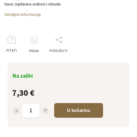
Kava: mješavina arabice i robuste
Detaljne informacije
PITATI
Hlídat
PODIJELITI
Na zalihi
7,30 €
U košaricu