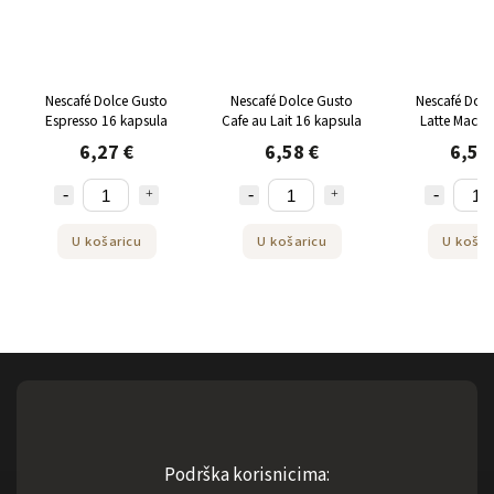
Nescafé Dolce Gusto
Nescafé Dolce Gusto
Nescafé Dolc
Espresso 16 kapsula
Cafe au Lait 16 kapsula
Latte Macch
kapsul
6,27 €
6,58 €
6,58
U košaricu
U košaricu
U košar
Podrška korisnicima: