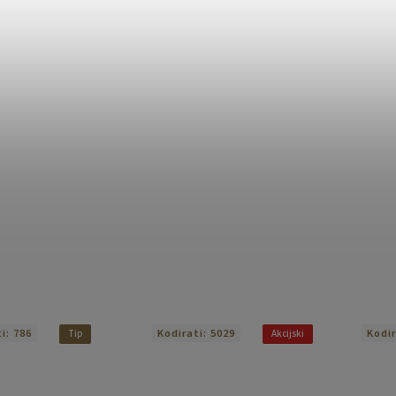
ti:
786
Kodirati:
5029
Kodi
Tip
Akcijski