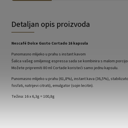
Detaljan opis proizvoda
Nescafé Dolce Gusto Cortado 16 kapsula
Punomasno mlijeko u prahu s instant kavom
Šalica vašeg omiljenog espressa sada se kombinira s malom porcijo
Možete pripremiti 80 ml Cortade koristeći samo jednu kapsulu.
Punomasno mlijeko u prahu (61,8%), instant kava (36,5%), stabilizatori
fosfati, natrijevi citrati), emulgator (sojin lecitin).
Težina: 16 x 6,3g = 100,8g