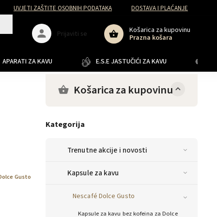
UVJETI ZAŠTITE OSOBNIH PODATAKA
DOSTAVA I PLAĆANJE
Košarica za kupovinu
Prijaviti se
Prazna košara
APARATI ZA KAVU
E.S.E JASTUČIĆI ZA KAVU
JA
Košarica za kupovinu
Kategorija
Trenutne akcije i novosti
Kapsule za kavu
Dolce Gusto
Nescafé Dolce Gusto
Kapsule za kavu bez kofeina za Dolce