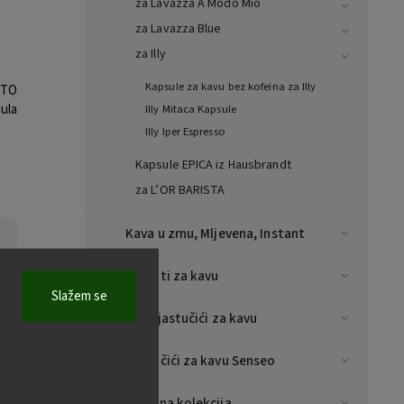
za Lavazza A Modo Mio
za Lavazza Blue
za Illy
Kapsule za kavu bez kofeina za Illy
STO
ula
Illy Mitaca Kapsule
Illy Iper Espresso
Kapsule EPICA iz Hausbrandt
za L’OR BARISTA
Kava u zrnu, Mljevena, Instant
Aparati za kavu
Slažem se
i:
24750
E.S.E jastučići za kavu
Jastučići za kavu Senseo
Božićna kolekcija