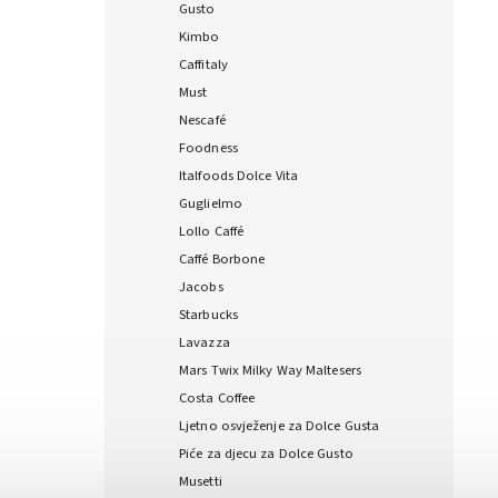
Gusto
Kimbo
Caffitaly
Must
Nescafé
Foodness
Italfoods Dolce Vita
Guglielmo
Lollo Caffé
Caffé Borbone
Jacobs
Starbucks
Lavazza
Mars Twix Milky Way Maltesers
Costa Coffee
Ljetno osvježenje za Dolce Gusta
Piće za djecu za Dolce Gusto
Musetti