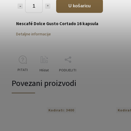
U košaricu
Nescafé Dolce Gusto Cortado 16 kapsula
Detaljne informacije
PITATI
Hlídat
PODIJELITI
Povezani proizvodi
Kodirati:
3400
Kodira