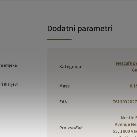
Dodatni parametri
Nescafé D
m mlijeka.
Kategorija
Gu
 (kalijevi
Masa
0.1
EAN
:
7613032827
Nestle S
Avenue Ne
Proizvođač
:
55, 1800 Ve