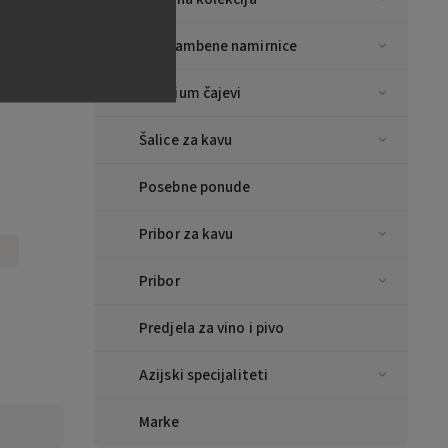
Prehrambene namirnice
itKat 16
Premium čajevi
Šalice za kavu
Posebne ponude
Pribor za kavu
Pribor
Predjela za vino i pivo
Azijski specijaliteti
Marke