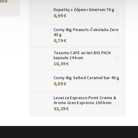
land
Dupetky s čilijem i limetom 70 g
0,99 €
Corny Big Peanuts-Čokolada Zero
40 g
0,79 €
Tassimo CAFE au lait BIG PACK
kapsule 24 kom
10,39 €
Corny Big Salted Caramel bar 40 g
0,89 €
Lavazza Espresso Point Crema &
Aroma Gran Espresso 100 kom
32,29 €