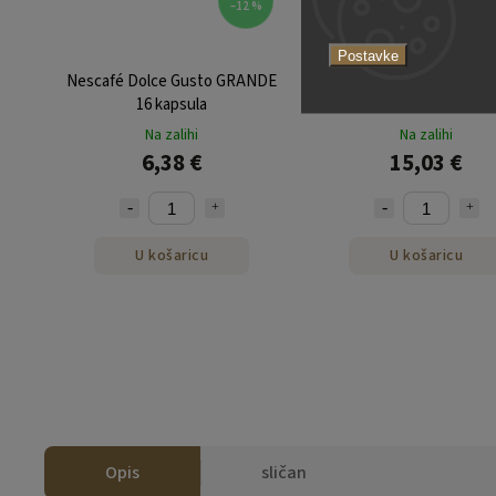
–12 %
Postavke
Nescafé Dolce Gusto GRANDE
Testna kutija od 24 kapsu
16 kapsula
Dolce Gusto® Tea & Choc
iz NEJKAFE-a
Na zalihi
Na zalihi
6,38 €
15,03 €
U košaricu
U košaricu
Opis
sličan