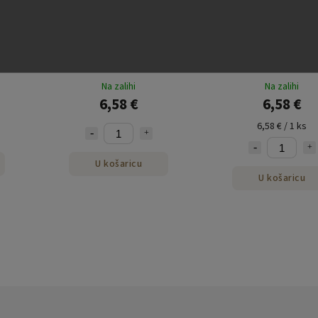
le za
Nescafé Dolce Gusto Cafe au
Nescafé Dolce GUSTO K
olate
Lait 16 kapsula
kapsula
Na zalihi
Na zalihi
6,58 €
6,58 €
6,58 € / 1 ks
U košaricu
U košaricu