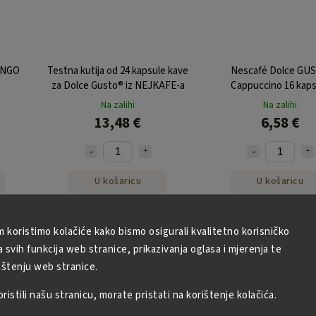
UNGO
Testna kutija od 24 kapsule kave
Nescafé Dolce GU
za Dolce Gusto® iz NEJKAFE-a
Cappuccino 16 kaps
Na zalihi
Na zalihi
13,48 €
6,58 €
U košaricu
U košaricu
m koristimo kolačiće kako bismo osigurali kvalitetno korisničko
i:
7833
Kodirati:
699
Kodirat
svih funkcija web stranice, prikazivanja oglasa i mjerenja te
Akcijski
Tip
ištenju web stranice.
istili našu stranicu, morate pristati na korištenje kolačića.