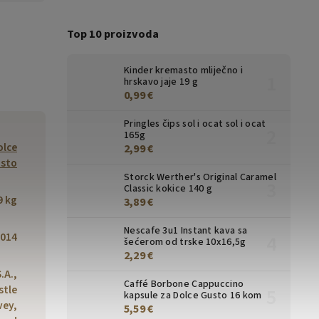
Top 10 proizvoda
Kinder kremasto mliječno i
hrskavo jaje 19 g
0,99 €
Pringles čips sol i ocat sol i ocat
165g
olce
2,99 €
sto
Storck Werther's Original Caramel
Classic kokice 140 g
9 kg
3,89 €
Nescafe 3u1 Instant kava sa
014
šećerom od trske 10x16,5g
2,29 €
.A.,
Caffé Borbone Cappuccino
stle
kapsule za Dolce Gusto 16 kom
vey,
5,59 €