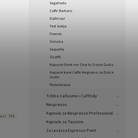
Segafredo
Caffe Barbaro
Dallmayr
Test kutija
Friends
Gimoka
Saquella
Zicaffè
Kapsule Drink me Chai to Dolce Gusto
Kapsule kave Caffe Vergnano za Dolce
Gusto
Passalacqua
Tchibo Cafissimo i Caffitaly
Nespresso
Kapsule za Nespresso Professional
rati:
705
Kapsule za Tassimo
Za Lavazza Espresso Point