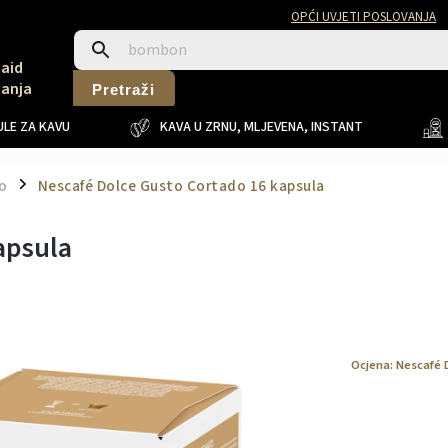
OPĆI UVJETI POSLOVANJA
Said
Sanja
Pretraži
LE ZA KAVU
KAVA U ZRNU, MLJEVENA, INSTANT
o
Nescafé Dolce Gusto Cortado 16 kapsula
/
apsula
Ocjena:
Nescafé 