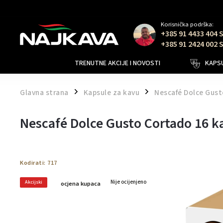
Korisnička podrška:
+385 91 4433 404 
+385 91 2424 002 
TRENUTNE AKCIJE I NOVOSTI
KAPSU
Glavna strana
Kapsule za kavu
Nescafé Dolce Gust
/
/
Nescafé Dolce Gusto Cortado 16 k
Kodirati:
717
Nije ocijenjeno
Akcijski
ocjena kupaca