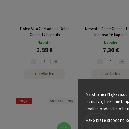
Dolce Vita Cortado za Dolce
Nescafé Dolce Gusto L
Gusto 12 kapsula
Intenso 16 kapsula
Na zalihi
Na zalihi
3,99 €
7,30 €
U košaricu
U košaricu
Na stranici Najkava.co
Kodirati:
753
Kodirat
iskustvo, bez ometanja 
Akcijski
Tip
analize podataka o kor
Kako biste slobodno kor
7,30 €