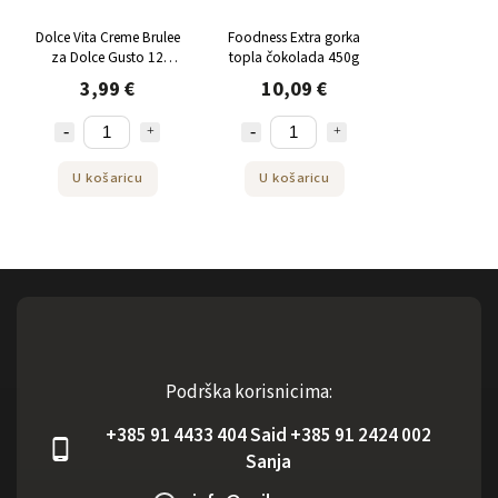
Dolce Vita Creme Brulee
Foodness Extra gorka
za Dolce Gusto 12
topla čokolada 450g
kapsula
3,99 €
10,09 €
U košaricu
U košaricu
Podrška korisnicima:
+385 91 4433 404 Said +385 91 2424 002
Sanja