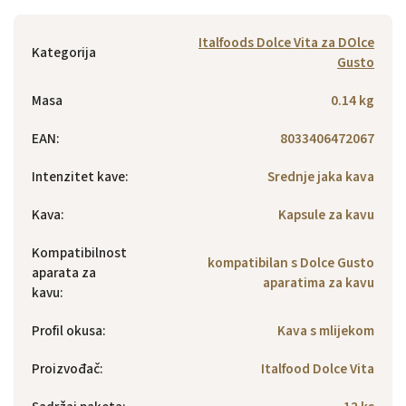
Italfoods Dolce Vita za DOlce
Kategorija
Gusto
Masa
0.14 kg
EAN
:
8033406472067
Intenzitet kave
:
Srednje jaka kava
Kava
:
Kapsule za kavu
Kompatibilnost
kompatibilan s Dolce Gusto
aparata za
aparatima za kavu
kavu
:
Profil okusa
:
Kava s mlijekom
Proizvođač
:
Italfood Dolce Vita