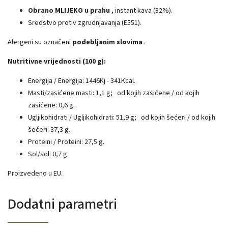
Obrano MLIJEKO u prahu
, instant kava (32%).
Sredstvo protiv zgrudnjavanja (E551).
Alergeni su označeni
podebljanim slovima
.
Nutritivne vrijednosti (100 g):
Energija / Energija: 1446Kj - 341Kcal.
Masti/zasićene masti: 1,1 g;
od kojih zasićene / od kojih
zasićene: 0,6 g.
Ugljikohidrati / Ugljikohidrati: 51,9 g;
od kojih šećeri / od kojih
šećeri: 37,3 g.
Proteini / Proteini: 27,5 g.
Sol/sol: 0,7 g.
Proizvedeno u EU.
Dodatni parametri