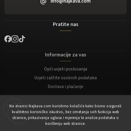
info@najkava.com
Pratite nas
Informacije za vas
Opći uvjeti poslovanja
Uvjeti zaštite osobnih podataka
Dostava i plaćanje
Za kupce
Na stranici Najkava.com koristimo kolačiće kako bismo osigurali
kvalitetno korisničko iskustvo, bez ometanja svih funkcija web
Moj račun
stranice, prikazivanja oglasa i mjerenja te analize podataka o
korištenju web stranice.
Registracija