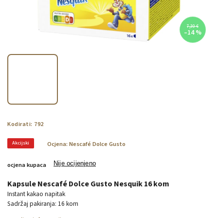
7,30 €
–14 %
Kodirati:
792
Akcijski
Ocjena:
Nescafé Dolce Gusto
Nije ocijenjeno
ocjena kupaca
Kapsule Nescafé Dolce Gusto Nesquik 16 kom
Instant kakao napitak
Sadržaj pakiranja: 16 kom