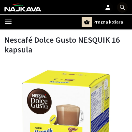
Prazna košara
Pretraži
Nescafé Dolce Gusto NESQUIK 16
kapsula