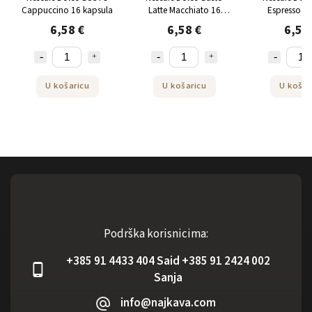
Cappuccino 16 kapsula
Latte Macchiato 16
Espresso Ri
kapsula
Ardenza 16 
6,58 €
6,58 €
6,58
U košaricu
U košaricu
U košar
Podrška korisnicima:
+385 91 4433 404 Said +385 91 2424 002
Sanja
info@najkava.com