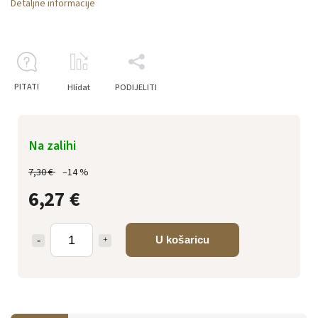
Detaljne informacije
PITATI
Hlídat
PODIJELITI
Na zalihi
7,30 €
–14 %
6,27 €
U košaricu