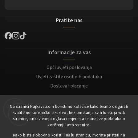
Pratite nas
Informacije za vas
Opći uvjeti poslovanja
Uvjeti zaštite osobnih podataka
Dostava i plaćanje
Za kupce
Na stranici Najkava.com koristimo kolačiće kako bismo osigurali
kvalitetno korisničko iskustvo, bez ometanja svih funkcija web
Moj račun
stranice, prikazivanja oglasa i mjerenja te analize podataka o
korištenju web stranice.
Registracija
Prijaviti se
Kako biste slobodno koristili našu stranicu, morate pristati na