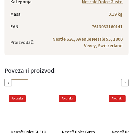
Kategorija
Nescafé Dolce Gusto
Masa
0.19 kg
EAN
:
7613033160141
Nestle S.A., Avenue Nestle 55, 1800
Proizvođač
:
Vevey, Switzerland
Povezani proizvodi
Previous
Next
Akcijski
Akcijski
Akcijski
Nescafé Dolce GUSTO
Nescafé Dolce Gusto
Nescafé Dolc