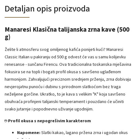
Detaljan opis proizvoda
Manaresi Klasična talijanska zrna kave (500
g)
Želite li atmosferu svog omiljenog kafića ponijeti kući? Manaresi
Classic Italian u pakiranju od 500 g odvest će vas u samu kolijevku
renesanse - sunčanu Firencu. Ova tradicionalna toskanska mješavina
fokusira se na topli i bogati profil okusa s savršeno uglađenom
harmonijom. Zahvaljujući preciznom srednjem prženju, zrna dobivaju
nevjerojatnu punoću i dubinu s prirodnom slatkoćom bez traga
neželjene gorčine. Ukratko, to je kava s velikim "K" koja savršeno
obuhvaća profinjeni talijanski temperament i pouzdano će učiniti
svako jutarnje i popodnevno uživanje ugodnijim.
☕
Profil okusa s nepogrešivim karakterom
Napomene:
Slatki kakao, lagano pržena zrna i ugodan okus