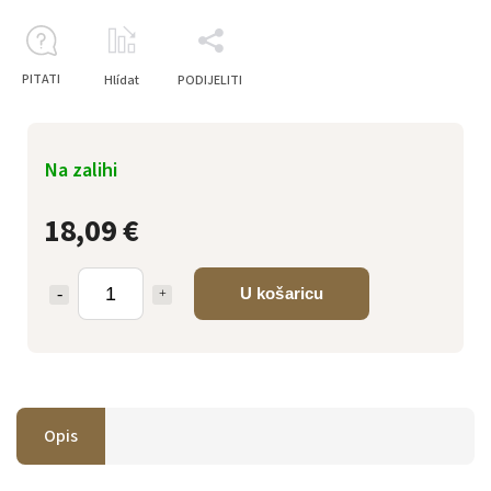
PITATI
Hlídat
PODIJELITI
Na zalihi
18,09 €
U košaricu
Opis