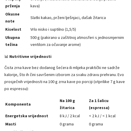
prženja
kava)
Okusne
Slatki kakao, prženi lješnjaci, dašak žitarica
note
Kiselost
Vrlo nisko i suptilno (1,5/5)
Ukupna
500 g (pakirano u zaštitnoj atmosferi s jednosmjernim
težina
ventilom za očuvanje arome)
📊
Nutritivne vrijednosti
Čista zrna kave bez dodanog šećera ili mlijeka praktički ne sadrže
kalorije, što ih čini savršenim izborom za svaku zdravu prehranu. Evo
prosječnih vrijednosti na 100 g zrna kave po porciji (otprilike 7 g kave
po espressu):
Na 100 g
Za 1 šalicu
Komponenta
žitarica
(espressa)
Energetska vrijednost
8 kJ / 2 kcal
< 2 kJ / < 1 kcal
Masti
0 grama
0 grama