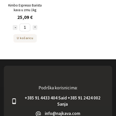
Kimbo Espresso Barista
kava u zrnu 1kg
25,09 €
U košaricu
Podrška korisnicima:
+385 91 4433 404 Said +385 91 2424 002
Sanja
info@najkava.com