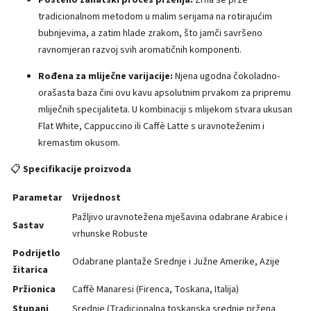
tradicionalnom metodom u malim serijama na rotirajućim
bubnjevima, a zatim hlade zrakom, što jamči savršeno
ravnomjeran razvoj svih aromatičnih komponenti.
Rođena za mliječne varijacije:
Njena ugodna čokoladno-
orašasta baza čini ovu kavu apsolutnim prvakom za pripremu
mliječnih specijaliteta. U kombinaciji s mlijekom stvara ukusan
Flat White, Cappuccino ili Caffè Latte s uravnoteženim i
kremastim okusom.
📋
Specifikacije proizvoda
Parametar
Vrijednost
Pažljivo uravnotežena mješavina odabrane Arabice i
Sastav
vrhunske Robuste
Podrijetlo
Odabrane plantaže Srednje i Južne Amerike, Azije
žitarica
Pržionica
Caffè Manaresi (Firenca, Toskana, Italija)
Stupanj
Srednje (Tradicionalna toskanska srednje pržena