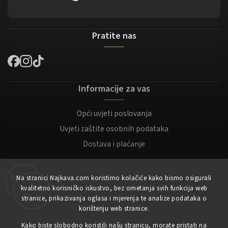
Pratite nas
Informacije za vas
Opći uvjeti poslovanja
Uvjeti zaštite osobnih podataka
Dostava i plaćanje
Za kupce
Na stranici Najkava.com koristimo kolačiće kako bismo osigurali
kvalitetno korisničko iskustvo, bez ometanja svih funkcija web
Moj račun
stranice, prikazivanja oglasa i mjerenja te analize podataka o
korištenju web stranice.
Registracija
Prijaviti se
Kako biste slobodno koristili našu stranicu, morate pristati na