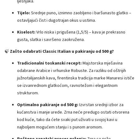
lješnjaka.
Tijelo:
Srednje puno, iznimno zaobljeno i baršunasto glatko –
ostavljajući čist i dugotrajan okus u ustima.
Kiselost:
Vrlo niska i prigušena (1,5/5) – kava je prekrasno
gusta, slatka i savršeno zaokružena.
🍃
Zašto odabrati Classic Italian u pakiranju od 500 g?
Tradicionalni toskanski recept:
Majstorska mješavina
odabrane Arabice i vrhunske Robuste. Za razliku od oštrijih
južnotalijanskih kava, firentinska tradicija marke Manaresi ističe
se izvanrednom glatkoćom, ravnotežom i elegantnom
strukturom.
Optimalno pakiranje od 500 g:
Izvrstan srednji izbor za
kućanstva i manje urede. Zrna neće predugo ostati otvorena
kod kuće, tako da ćete svaki put uživati ​​u svojoj kavi u
najboljem mogućem stanju i s punom aromom.
Pošteno zanatski proces prženja:
Zrna se prže