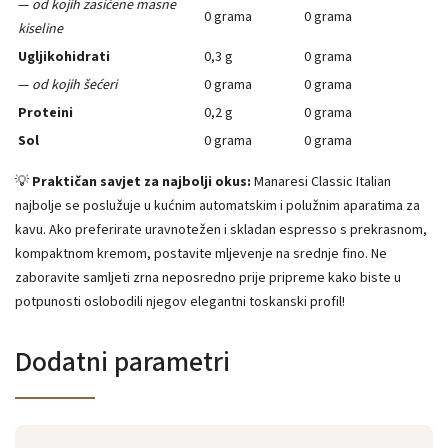
—
od kojih zasićene masne
0 grama
0 grama
kiseline
Ugljikohidrati
0,3 g
0 grama
—
od kojih šećeri
0 grama
0 grama
Proteini
0,2 g
0 grama
Sol
0 grama
0 grama
💡
Praktičan savjet za najbolji okus:
Manaresi Classic Italian
najbolje se poslužuje u kućnim automatskim i polužnim aparatima za
kavu. Ako preferirate uravnotežen i skladan espresso s prekrasnom,
kompaktnom kremom, postavite mljevenje na srednje fino. Ne
zaboravite samljeti zrna neposredno prije pripreme kako biste u
potpunosti oslobodili njegov elegantni toskanski profil!
Dodatni parametri