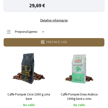
29,69 €
Detaljne informacije
Preporučujemo
Najjeftiniji
PRETRAŽI VIŠE
Najskuplji
Najprodavanije
Po abecedi
Caffe Pompeii Circe 1000 g zrna
Caffe Pompeii Enea Arabica
kave
1000g kave u zrnu
Na zalihi
Na zalihi