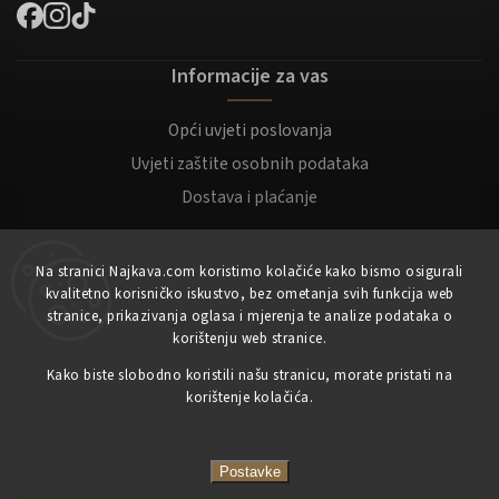
Informacije za vas
Opći uvjeti poslovanja
Uvjeti zaštite osobnih podataka
Dostava i plaćanje
Za kupce
Na stranici Najkava.com koristimo kolačiće kako bismo osigurali
kvalitetno korisničko iskustvo, bez ometanja svih funkcija web
Moj račun
stranice, prikazivanja oglasa i mjerenja te analize podataka o
korištenju web stranice.
Registracija
Kako biste slobodno koristili našu stranicu, morate pristati na
Prijaviti se
korištenje kolačića.
Copyright 2023
NajKava.com
sva prava pridržana
Postavke