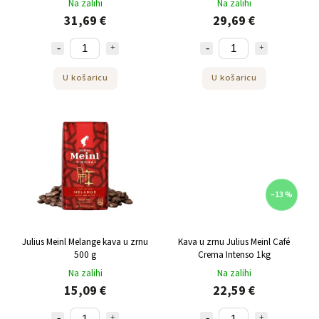
Na zalihi
Na zalihi
31,69 €
29,69 €
U košaricu
U košaricu
–13 %
Julius Meinl Melange kava u zrnu
Kava u zrnu Julius Meinl Café
500 g
Crema Intenso 1kg
Na zalihi
Na zalihi
15,09 €
22,59 €