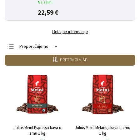
Na zalihi
22,59 €
Detaljne informacije
Preporučujemo
Najjeftiniji
PRETRAŽI VIŠE
Najskuplji
Najprodavanije
Po abecedi
Julius Meinl Espresso kava u
Julius Meinl Melange kava u zrnu
zrnu 1 kg
1 kg