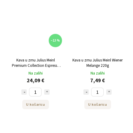
–13 %
Kava u zrnu Julius Meinl
Kava u zrnu Julius Meinl Wiener
Premium Collection Espresso
Melange 220g
1kg
Na zalihi
Na zalihi
24,09 €
7,49 €
U košaricu
U košaricu