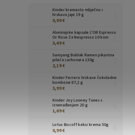
Kinder kremasto mliječno i
hrskavo jaje 19 g
0,99 €
Aluminijske kapsule L'OR Espresso
Or Rose Za Nespresso 10 kom
3,49 €
Samyang Buldak Ramen pikantna
pileća carbonara 130g
2,19 €
Kinder Ferrero hrskave čokoladne
bombone 67,2 g
3,99 €
Kinder Joy Looney Tunes s
iznenađenjem 20 g
1,69 €
Lotus Biscoff keksi krema 50g
0,99 €