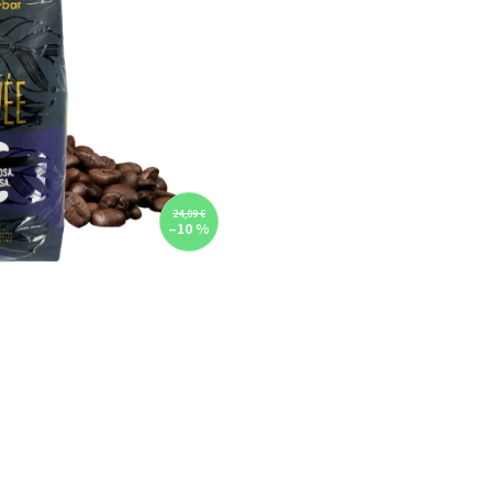
24,09 €
–10 %