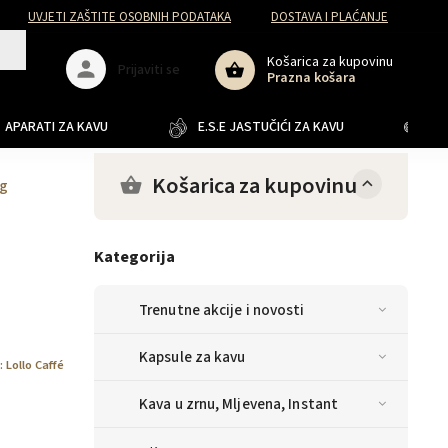
UVJETI ZAŠTITE OSOBNIH PODATAKA
DOSTAVA I PLAĆANJE
Košarica za kupovinu
Prijaviti se
Prazna košara
APARATI ZA KAVU
E.S.E JASTUČIĆI ZA KAVU
JA
Košarica za kupovinu
kg
Kategorija
Trenutne akcije i novosti
Kapsule za kavu
:
Lollo Caffé
Kava u zrnu, Mljevena, Instant