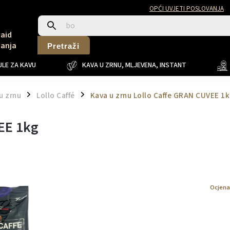
OPĆI UVJETI POSLOVANJA
Said
Sanja
Pretraži
LE ZA KAVU
KAVA U ZRNU, MLJEVENA, INSTANT
u zrnu
Lollo Caffé
Kava u zrnu Lollo Caffe GRAN CUVEE 1
/
/
EE 1kg
Ocjena