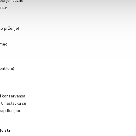
ednje i Južne
rike
ko prženje)
, med
entilom)
li konzervansa
. U nastavku su
apitka (npr.
(čisti