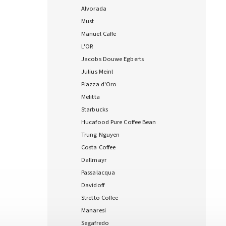
Alvorada
Must
Manuel Caffe
L'OR
Jacobs Douwe Egberts
Julius Meinl
Piazza d'Oro
Melitta
Starbucks
Hucafood Pure Coffee Bean
Trung Nguyen
Costa Coffee
Dallmayr
Passalacqua
Davidoff
Stretto Coffee
Manaresi
Segafredo