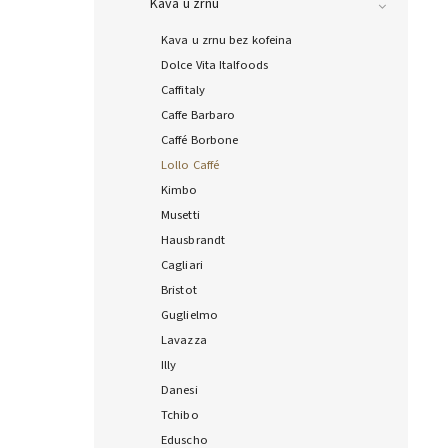
Kava u zrnu
Kava u zrnu bez kofeina
Dolce Vita Italfoods
Caffitaly
Caffe Barbaro
Caffé Borbone
Lollo Caffé
Kimbo
Musetti
Hausbrandt
Cagliari
Bristot
Guglielmo
Lavazza
Illy
Danesi
Tchibo
Eduscho