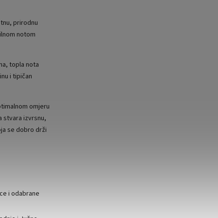
tnu, prirodnu
tilnom notom
na, topla nota
nu i tipičan
optimalnom omjeru
 stvara izvrsnu,
ja se dobro drži
ce i odabrane