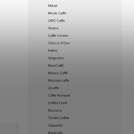
Mikah
Moak Caffe
ORO Caffe
Sinero
Caffe Corsini
Chicco d'Oro
Pellini
Vergnano
BianCaffé
Mauro Caffé
Michael caffe
Zicaffe
Caffe Pompeii
Coffee Limit
Bazzara
Torelli Coffee
Saquella
Baranelli