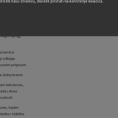
istili našu stranicu, morate pristati na korištenje kolačića.
I
 u optimalnom
 prolaze
j napuljski stil
osti razvija
ijetkih začina.
i dugotrajnog,
kućanstva
i odbijaju
okusnim potpisom.
ta zlatna krema
stom teksturom,
da i divno
selosti:
snim, toplim
ladnu i stabilnu