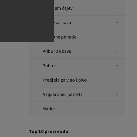
taly
Premium čajevi
Šalice za kavu
Posebne ponude
Pribor za kavu
Pribor
Predjela za vino i pivo
Azijski specijaliteti
Marke
Top 10 proizvoda