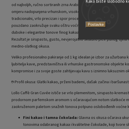
Kako biste slobodno kor
od najboljih, ručno sortiranih zrna Arabice s visokih planina, koja su
omjeru nadopunjena vrhunskom, visokokvalitetnom Robustom. Zrna
tradicionalni, vrlo precizan i spor proces srednje tamnog prženja. Ova
Postavke
pouzdano zaokružuje svaku oštru voćnu kiselost i, naprotiv, u potpun
duboke i elegantne tonove finog kakaa, prženih orašastih plodova i r
Rezultat je sirupasto, gusto, nevjerojatno skladno piće punog tijela 
medno-slatkog okusa.
Veliko profesionalno pakiranje od 1 kg idealan je izbor za užurbana 
ljubitelja kave, predstavništva ili vrhunske gastronomske objekte koj
kompromise i za svoje goste zahtijevaju kavu s iznimno luksuznim 
☕ Profil okusa: Glatki kakao, prženi bademi, dašak začina i baršunas
Lollo Caffè Gran Cuvée ističe se vrlo plemenitom, sirupasto-krema
prodornom parfemskom aromom s očaravajućom notom slatkoće me
zaokruženom paletom snažnih tonova potpuno oslobođenih voćne ki
Fini kakao i tamna čokolada:
Glavna os okusa očarava uku
tonovima odabranog kakaa i kvalitetne čokolade, koji tvore sk