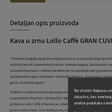
Detaljan opis proizvoda
Kava u zrnu Lollo Caffè GRAN CUV
"Odabrani dragulj napuljske umjetnosti kave, koji predstavlja apsolu
sofisticiranosti i plemenitosti okusa. Iznimno bogata, baršunasta i 
uravnotežena kava s elitnim karakterom za najzahtjevnije gurmane k
aristokratsko tijelo čokolade i orašastih plodova, očaravajuću aromu
gustu, kremastu pjenu."
Na stranici Najkava.co
Žudite li za šalicom kave koja spaja neobuzdani temperament južne It
iskustvo, bez ometanja 
izvanrednom finoćom i složenošću? Mješavina Gran Cuvée poznate 
analize podataka o kor
pržionice Lollo Caffè vrhunska je, odabrana linija dizajnirana za najpro
prave znalce kave. Ova ekskluzivna, majstorski usklađena mješavina