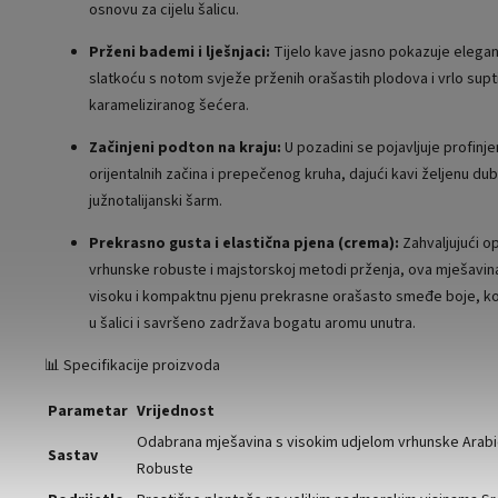
osnovu za cijelu šalicu.
Prženi bademi i lješnjaci:
Tijelo kave jasno pokazuje elegan
slatkoću s notom svježe prženih orašastih plodova i vrlo sup
karameliziranog šećera.
Začinjeni podton na kraju:
U pozadini se pojavljuje profinje
orijentalnih začina i prepečenog kruha, dajući kavi željenu dubi
južnotalijanski šarm.
Prekrasno gusta i elastična pjena (crema):
Zahvaljujući 
vrhunske robuste i majstorskoj metodi prženja, ova mješavina
visoku i kompaktnu pjenu prekrasne orašasto smeđe boje, ko
u šalici i savršeno zadržava bogatu aromu unutra.
📊 Specifikacije proizvoda
Parametar
Vrijednost
Odabrana mješavina s visokim udjelom vrhunske Arabi
Sastav
Robuste