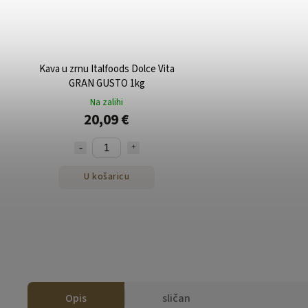
Kava u zrnu Italfoods Dolce Vita
GRAN GUSTO 1kg
Na zalihi
20,09 €
U košaricu
Opis
sličan