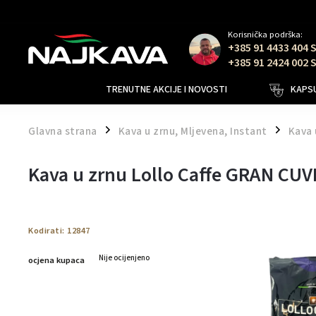
Korisnička podrška:
+385 91 4433 404 
+385 91 2424 002 
TRENUTNE AKCIJE I NOVOSTI
KAPSU
Glavna strana
Kava u zrnu, Mljevena, Instant
Kava 
/
/
Kava u zrnu Lollo Caffe GRAN CUV
Kodirati:
12847
Nije ocijenjeno
ocjena kupaca