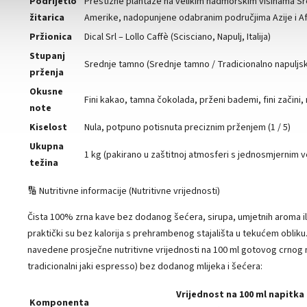
Podrijetlo
Prestižne plantaže na velikim nadmorskim visinama Sr
žitarica
Amerike, nadopunjene odabranim područjima Azije i Af
Pržionica
Dical Srl – Lollo Caffè (Scisciano, Napulj, Italija)
Stupanj
Srednje tamno (Srednje tamno / Tradicionalno napuljs
prženja
Okusne
Fini kakao, tamna čokolada, prženi bademi, fini začini
note
Kiselost
Nula, potpuno potisnuta preciznim prženjem (1 / 5)
Ukupna
1 kg (pakirano u zaštitnoj atmosferi s jednosmjernim v
težina
🔢 Nutritivne informacije (Nutritivne vrijednosti)
Čista 100% zrna kave bez dodanog šećera, sirupa, umjetnih aroma i
praktički su bez kalorija s prehrambenog stajališta u tekućem obliku
navedene prosječne nutritivne vrijednosti na 100 ml gotovog crnog n
tradicionalni jaki espresso) bez dodanog mlijeka i šećera:
Vrijednost na 100 ml napitka 
Komponenta