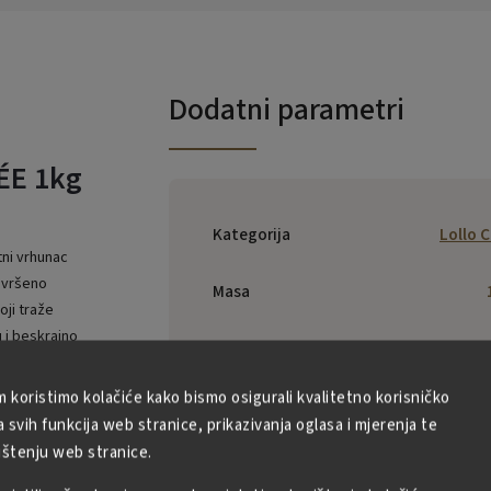
Dodatni parametri
ÉE 1kg
Kategorija
Lollo C
tni vrhunac
savršeno
Masa
oji traže
 i beskrajno
EAN
:
8034097150
m koristimo kolačiće kako bismo osigurali kvalitetno korisničko
alije s
Dical s.r.l.
svih funkcija web stranice, prikazivanja oglasa i mjerenja te
Abate L
napuljske
ištenju web stranice.
Proizvođač
:
Minichini,
branije kafiće i
80039 Savi
 napravljena je