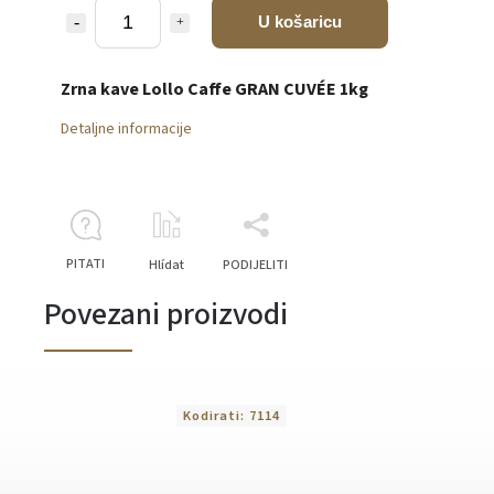
U košaricu
Zrna kave Lollo Caffe GRAN CUVÉE 1kg
Detaljne informacije
PITATI
Hlídat
PODIJELITI
Povezani proizvodi
Kodirati:
7114