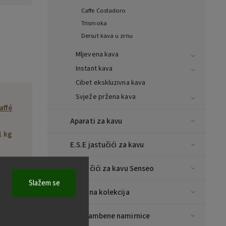
Caffe Costadoro
Trismoka
Dersut kava u zrnu
Mljevena kava
Instant kava
Cibet ekskluzivna kava
Svježe pržena kava
affé
Aparati za kavu
1 kg
E.S.E jastučići za kavu
753
Jastučići za kavu Senseo
Slažem se
, Via
Božićna kolekcija
uigi
 11,
Prehrambene namirnice
ano,