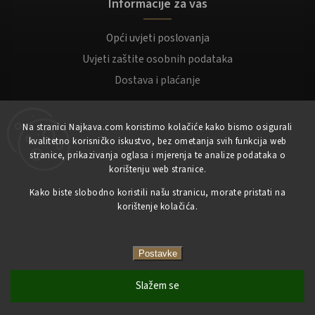
Informacije za vas
Opći uvjeti poslovanja
Uvjeti zaštite osobnih podataka
Dostava i plaćanje
Za kupce
Na stranici Najkava.com koristimo kolačiće kako bismo osigurali
kvalitetno korisničko iskustvo, bez ometanja svih funkcija web
Moj račun
stranice, prikazivanja oglasa i mjerenja te analize podataka o
korištenju web stranice.
Registracija
Kako biste slobodno koristili našu stranicu, morate pristati na
Prijaviti se
korištenje kolačića.
Copyright 2023
NajKava.com
sva prava pridržana
Postavke
Slažem se