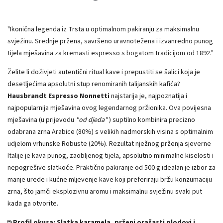
"Ikonična legenda iz Trsta u optimalnom pakiranju za maksimalnu
svježinu. Srednje pržena, savršeno uravnotežena i izvanredno punog
tijela mješavina za kremasti espresso s bogatom tradicijom od 1892."
Želite li doživjeti autentični ritual kave i prepustiti se šalici koja je
desetljećima apsolutni stup renomiranih talijanskih kafića?
Hausbrandt Espresso Nonnetti
najstarija je, najpoznatija i
najpopularnija mješavina ovog legendarnog pržionika. Ova povijesna
mješavina (u prijevodu
"od djeda"
) suptilno kombinira precizno
odabrana zrna Arabice (80%) s velikih nadmorskih visina s optimalnim
udjelom vrhunske Robuste (20%). Rezultat nježnog prženja sjeverne
Italije je kava punog, zaobljenog tijela, apsolutno minimalne kiselosti i
nepogrešive slatkoće. Praktično pakiranje od 500 g idealan je izbor za
manje urede i kućne mljevenje kave koji preferiraju bržu konzumaciju
zrna, što jamči eksplozivnu aromu i maksimalnu svježinu svaki put
kada ga otvorite.
☕ Profil okusa: Slatka karamela, prženi orašasti plodovi i