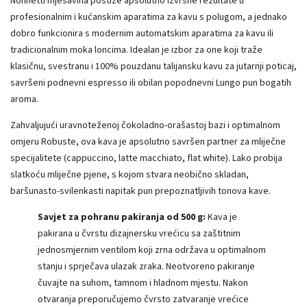
Nonnetti mješavina postiže apsolutno izvrsne rezultate u
profesionalnim i kućanskim aparatima za kavu s polugom, a jednako
dobro funkcionira s modernim automatskim aparatima za kavu ili
tradicionalnim moka loncima. Idealan je izbor za one koji traže
klasičnu, svestranu i 100% pouzdanu talijansku kavu za jutarnji poticaj,
savršeni podnevni espresso ili obilan popodnevni Lungo pun bogatih
aroma.
Zahvaljujući uravnoteženoj čokoladno-orašastoj bazi i optimalnom
omjeru Robuste, ova kava je apsolutno savršen partner za mliječne
specijalitete (cappuccino, latte macchiato, flat white). Lako probija
slatkoću mliječne pjene, s kojom stvara neobično skladan,
baršunasto-svilenkasti napitak pun prepoznatljivih tonova kave.
Savjet za pohranu pakiranja od 500 g:
Kava je
pakirana u čvrstu dizajnersku vrećicu sa zaštitnim
jednosmjernim ventilom koji zrna održava u optimalnom
stanju i sprječava ulazak zraka. Neotvoreno pakiranje
čuvajte na suhom, tamnom i hladnom mjestu. Nakon
otvaranja preporučujemo čvrsto zatvaranje vrećice