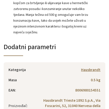
kopčom za brtvljenje ili ulijevanje kave u hermetički
zatvorenu posudu i konzumiranje unutar nekoliko
tjedana. Manja težina od 500 g omogućuje vam brzu
konzumaciju kave, tako da uvijek možete uživati ​​u
njezinom intenzivnom karakteru i bogatoj kremi uz
najveću svježinu.
Dodatni parametri
Kategorija
Hausbrandt
Masa
0.5 kg
EAN
:
8006980154551
Hausbrandt Trieste 1892 S.p.A., Via
Proizvođač
:
Foscarini, 52, 31040 Nervesa della