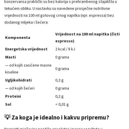
konzervansa praktički su bez kalorija s prehrambenog stajališta u
tekućem obliku. U nastavku su navedene prosječne nutritivne
vrijednosti na 100 ml gotovog crnog napitka (npr. espressa) bez
dodanog mlijeka i šećera:
Vrijednost na 100 ml napitka (čisti
Komponenta
espresso)
Energetska vrijednost
2 kcal / 8 kJ
Masti
0 grama
— od kojih zasićene masne
0 grama
kiseline
Ugljikohidrati
0,3 g
— od kojih šećeri
0 grama
Proteini
0,2 g
Sol
< 0,01 g
💡 Za koga je idealno i kakvu pripremu?