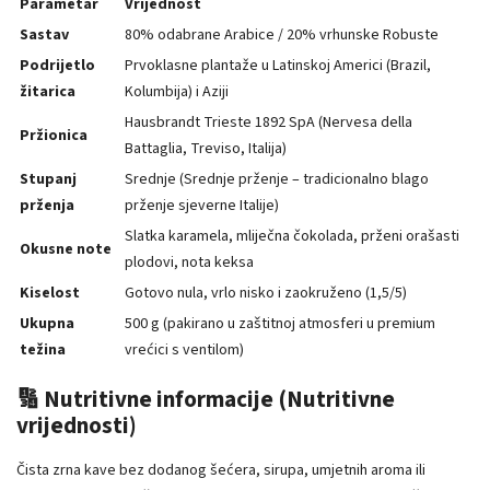
Parametar
Vrijednost
Sastav
80% odabrane Arabice / 20% vrhunske Robuste
Podrijetlo
Prvoklasne plantaže u Latinskoj Americi (Brazil,
žitarica
Kolumbija) i Aziji
Hausbrandt Trieste 1892 SpA (Nervesa della
Pržionica
Battaglia, Treviso, Italija)
Stupanj
Srednje (Srednje prženje – tradicionalno blago
prženja
prženje sjeverne Italije)
Slatka karamela, mliječna čokolada, prženi orašasti
Okusne note
plodovi, nota keksa
Kiselost
Gotovo nula, vrlo nisko i zaokruženo (1,5/5)
Ukupna
500 g (pakirano u zaštitnoj atmosferi u premium
težina
vrećici s ventilom)
🔢 Nutritivne informacije (Nutritivne
vrijednosti)
Čista zrna kave bez dodanog šećera, sirupa, umjetnih aroma ili