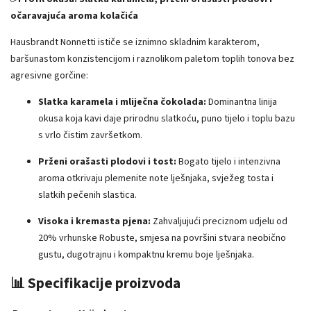
očaravajuća aroma kolačića
Hausbrandt Nonnetti ističe se iznimno skladnim karakterom,
baršunastom konzistencijom i raznolikom paletom toplih tonova bez
agresivne gorčine:
Slatka karamela i mliječna čokolada:
Dominantna linija
okusa koja kavi daje prirodnu slatkoću, puno tijelo i toplu bazu
s vrlo čistim završetkom.
Prženi orašasti plodovi i tost:
Bogato tijelo i intenzivna
aroma otkrivaju plemenite note lješnjaka, svježeg tosta i
slatkih pečenih slastica.
Visoka i kremasta pjena:
Zahvaljujući preciznom udjelu od
20% vrhunske Robuste, smjesa na površini stvara neobično
gustu, dugotrajnu i kompaktnu kremu boje lješnjaka.
📊 Specifikacije proizvoda