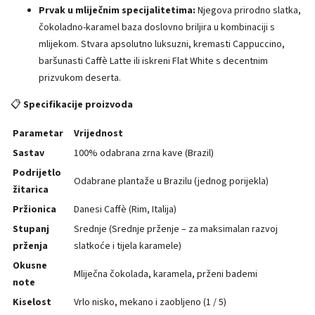
Prvak u mliječnim specijalitetima:
Njegova prirodno slatka,
čokoladno-karamel baza doslovno briljira u kombinaciji s
mlijekom. Stvara apsolutno luksuzni, kremasti Cappuccino,
baršunasti Caffè Latte ili iskreni Flat White s decentnim
prizvukom deserta.
📋
Specifikacije proizvoda
Parametar
Vrijednost
Sastav
100% odabrana zrna kave (Brazil)
Podrijetlo
Odabrane plantaže u Brazilu (jednog porijekla)
žitarica
Pržionica
Danesi Caffè (Rim, Italija)
Stupanj
Srednje (Srednje prženje – za maksimalan razvoj
prženja
slatkoće i tijela karamele)
Okusne
Mliječna čokolada, karamela, prženi bademi
note
Kiselost
Vrlo nisko, mekano i zaobljeno (1 / 5)