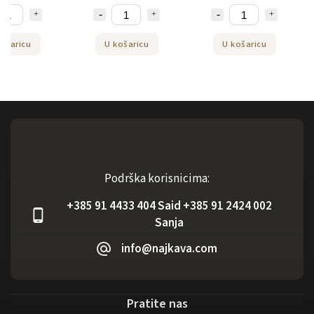
ošaricu
U košaricu
U košaricu
Podrška korisnicima:
+385 91 4433 404 Said +385 91 2424 002
Sanja
info@najkava.com
Pratite nas