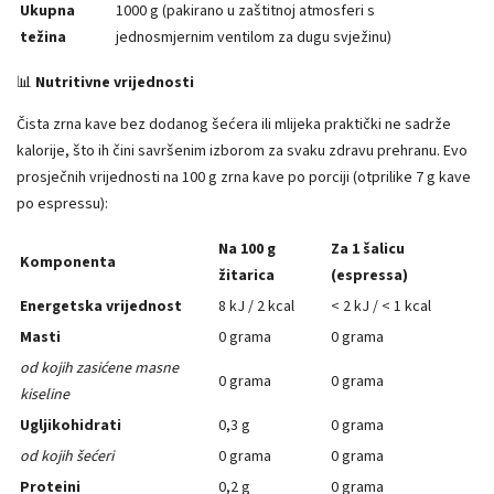
Ukupna
1000 g (pakirano u zaštitnoj atmosferi s
težina
jednosmjernim ventilom za dugu svježinu)
📊
Nutritivne vrijednosti
Čista zrna kave bez dodanog šećera ili mlijeka praktički ne sadrže
kalorije, što ih čini savršenim izborom za svaku zdravu prehranu. Evo
prosječnih vrijednosti na 100 g zrna kave po porciji (otprilike 7 g kave
po espressu):
Na 100 g
Za 1 šalicu
Komponenta
žitarica
(espressa)
Energetska vrijednost
8 kJ / 2 kcal
< 2 kJ / < 1 kcal
Masti
0 grama
0 grama
od kojih zasićene masne
0 grama
0 grama
kiseline
Ugljikohidrati
0,3 g
0 grama
od kojih šećeri
0 grama
0 grama
Proteini
0,2 g
0 grama