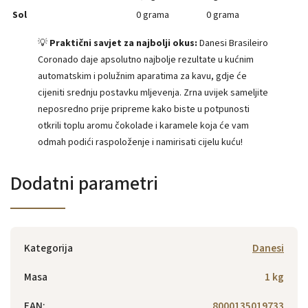
Sol
0 grama
0 grama
💡
Praktični savjet za najbolji okus:
Danesi Brasileiro
Coronado daje apsolutno najbolje rezultate u kućnim
automatskim i polužnim aparatima za kavu, gdje će
cijeniti srednju postavku mljevenja. Zrna uvijek sameljite
neposredno prije pripreme kako biste u potpunosti
otkrili toplu aromu čokolade i karamele koja će vam
odmah podići raspoloženje i namirisati cijelu kuću!
Dodatni parametri
Kategorija
Danesi
Masa
1 kg
EAN
:
8000135019733