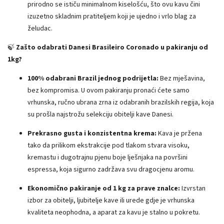
prirodno se ističu minimalnom kiselošću, što ovu kavu čini
izuzetno skladnim pratiteljem koji je ujedno i vrlo blag za
želudac.
🍃
Zašto odabrati Danesi Brasileiro Coronado u pakiranju od
1kg?
100% odabrani Brazil jednog podrijetla:
Bez mješavina,
bez kompromisa. U ovom pakiranju pronaći ćete samo
vrhunska, ručno ubrana zrna iz odabranih brazilskih regija, koja
su prošla najstrožu selekciju obitelji kave Danesi.
Prekrasno gusta i konzistentna krema:
Kava je pržena
tako da prilikom ekstrakcije pod tlakom stvara visoku,
kremastu i dugotrajnu pjenu boje lješnjaka na površini
espressa, koja sigurno zadržava svu dragocjenu aromu.
Ekonomično pakiranje od 1 kg za prave znalce:
Izvrstan
izbor za obitelji, ljubitelje kave ili urede gdje je vrhunska
kvaliteta neophodna, a aparat za kavu je stalno u pokretu.