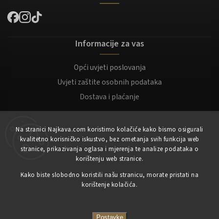
Informacije za vas
Opći uvjeti poslovanja
Uvjeti zaštite osobnih podataka
Dostava i plaćanje
Za kupce
Na stranici Najkava.com koristimo kolačiće kako bismo osigurali
kvalitetno korisničko iskustvo, bez ometanja svih funkcija web
Moj račun
stranice, prikazivanja oglasa i mjerenja te analize podataka o
korištenju web stranice.
Registracija
Kako biste slobodno koristili našu stranicu, morate pristati na
Prijaviti se
korištenje kolačića.
Copyright 2023
NajKava.com
sva prava pridržana
Postavke