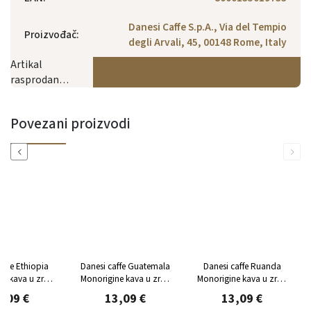
Danesi Caffe S.p.A., Via del Tempio
Proizvođač
:
degli Arvali, 45, 00148 Rome, Italy
Artikal
rasprodan…
Povezani proizvodi
Previous
Next
affe Ethiopia
Danesi caffe Guatemala
Danesi caffe Ruanda
ne kava u zrnu
Monorigine kava u zrnu
Monorigine kava u zrnu
enka 250g
limenka 250g
limenka 250g
,09 €
13,09 €
13,09 €