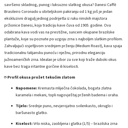
savršeno skladnog, punog i luksuzno slatkog okusa? Danesi Caffè
Brasileiro Coronado u obiteljskom pakiranju od 1 kg još je jedan
ekskluzivni dragulj jednog podrijetla iz ruku rimskih majstora
pržionice Danesi, koja tradiciju kave čuva od 1905. godine. Ova
odabrana kava vodi vas na prestižne, suncem okupane brazilske
plantaže, koje su poznate po uzgoju zrna s najboljim slatkim profilom.
Zahvaljujući osjetljivom srednjem prženju (Medium Roast), kava spaja
tradicionalnu talijansku punoću i nježnu, prirodnu eleganciju
južnoameričkih zrna. Idealan je izbor za sve koji traže duboki okus
kave bez traga iritantne gorčine ili kiselosti.
☕
Profil okusa prožet tekućim zlatom
Napomene:
Kremasta mliječna čokolada, bogata zlatna
karamela i mekani, topli nagovještaj prženih badema i oraha.
Tijelo:
Srednje puno, nevjerojatno svilenkasto, okruglo i
baršunasto glatko.
Kiselost:
Vrlo niska, zaobljena i glatka (1/5) – brazilska zrna