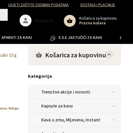
UVJETI ZAŠTITE OSOBNIH PODATAKA
DOSTAVA I PLAĆANJE
Košarica za kupovinu
Prijaviti se
Prazna košara
APARATI ZA KAVU
E.S.E JASTUČIĆI ZA KAVU
JA
Košarica za kupovinu
sabi 15g
Kategorija
Trenutne akcije i novosti
Kapsule za kavu
jena:
Bibigo
Kava u zrnu, Mljevena, Instant