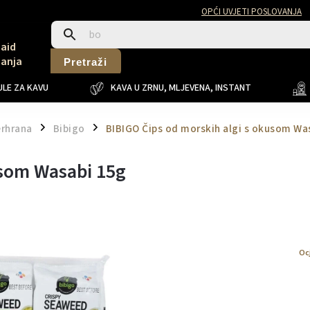
OPĆI UVJETI POSLOVANJA
Said
Sanja
Pretraži
LE ZA KAVU
KAVA U ZRNU, MLJEVENA, INSTANT
erhrana
Bibigo
BIBIGO Čips od morskih algi s okusom Wa
/
/
usom Wasabi 15g
Oc