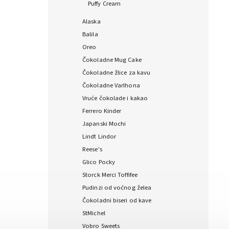
Puffy Cream
Alaska
Balila
Oreo
Čokoladne Mug Cake
Čokoladne žlice za kavu
Čokoladne Varlhona
Vruće čokolade i kakao
Ferrero Kinder
Japanski Mochi
Lindt Lindor
Reese's
Glico Pocky
Storck Merci Toffifee
Pudinzi od voćnog želea
Čokoladni biseri od kave
StMichel
Vobro Sweets