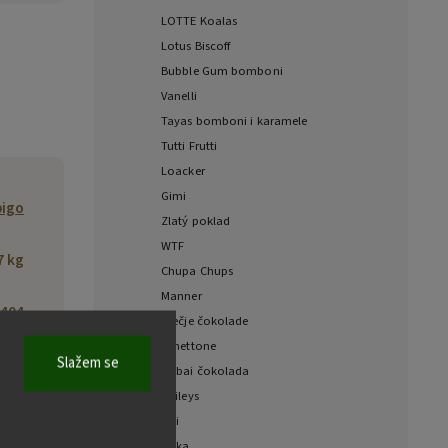
LOTTE Koalas
Lotus Biscoff
Bubble Gum bomboni
Vanelli
Tayas bomboni i karamele
Tutti Frutti
Loacker
Gimi
bigo
Zlatý poklad
WTF
7 kg
Chupa Chups
Manner
404
Dječje čokolade
Panettone
Slažem se
dang
Dubai čokolada
Dong
Baileys
-gu,
Fizi
a CJ
Milka