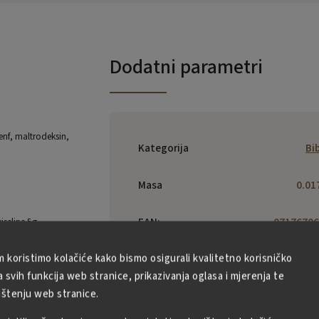
Dodatni parametri
enf, maltrodeksin,
Kategorija
Bi
Masa
0.01
EAN
:
07176706
iseline 5g,
m koristimo kolačiće kako bismo osigurali kvalitetno korisničko
CJ CheilJe
Corp., 330 
svih funkcija web stranice, prikazivanja oglasa i mjerenja te
Ho-ro, Jung
ištenju web stranice.
Proizvođač
:
Seoul, Kore