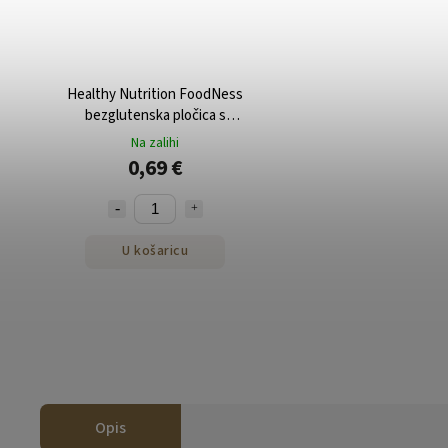
Healthy Nutrition FoodNess
bezglutenska pločica s
miješanim sjemenkama 30 g
Na zalihi
0,69 €
U košaricu
Opis