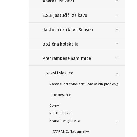
Aparati za kavu
E.S.E jastučići za kavu
Jastučići za kavu Senseo
Božićna kolekcija
Prehrambene namirnice
Keksi i slastice
Namazi od čokolade i orašastih plodova
Nefdesante
Corny
NESTLÉ Kitkat
Hrana bez glutena
TATRAMEL Tatramelky