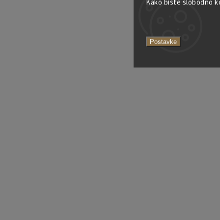
Kako biste slobodno kor
Postavke