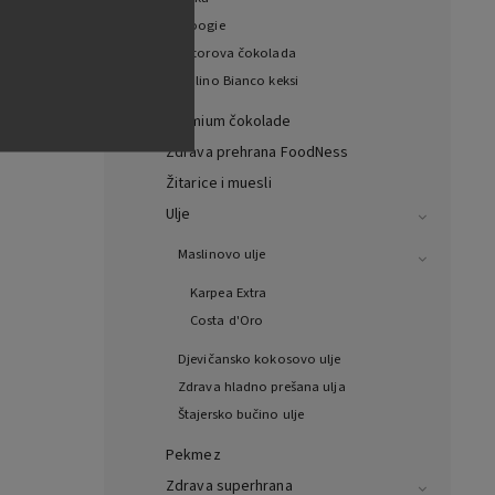
dang
Woogie
4560
Witorova čokolada
Mulino Bianco keksi
Premium čokolade
Zdrava prehrana FoodNess
Žitarice i muesli
Ulje
Maslinovo ulje
Karpea Extra
Costa d'Oro
Djevičansko kokosovo ulje
Zdrava hladno prešana ulja
Štajersko bučino ulje
Pekmez
Zdrava superhrana