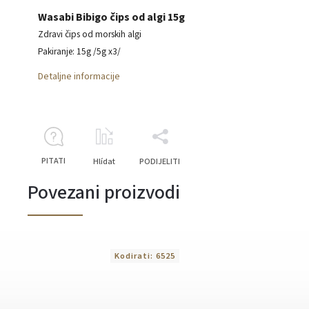
Wasabi Bibigo čips od algi 15g
Zdravi čips od morskih algi
Pakiranje: 15g /5g x3/
Detaljne informacije
PITATI
Hlídat
PODIJELITI
Povezani proizvodi
Kodirati:
6525