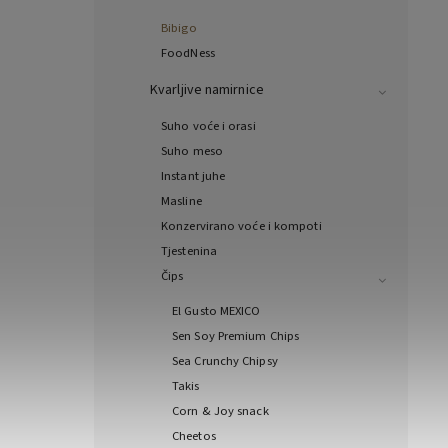
Bibigo
FoodNess
Kvarljive namirnice
Suho voće i orasi
Suho meso
Instant juhe
Masline
Konzervirano voće i kompoti
Tjestenina
Čips
El Gusto MEXICO
Sen Soy Premium Chips
Sea Crunchy Chipsy
Takis
Corn & Joy snack
Cheetos