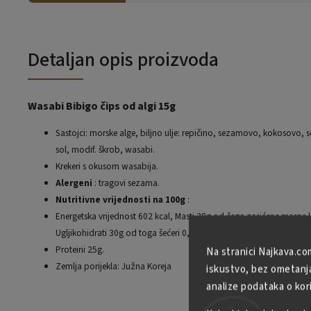
Detaljan opis proizvoda
Wasabi Bibigo čips od algi 15g
Sastojci: morske alge, biljno ulje: repičino, sezamovo, kokosovo, s
sol, modif. škrob, wasabi.
Krekeri s okusom wasabija.
Alergeni
: tragovi sezama.
Nutritivne vrijednosti na 100g
:
Energetska vrijednost 602 kcal, Masti 38g od čega zasićene masne k
Ugljikohidrati 30g od toga šećeri 0,5g,
Proteini 25g.
Na stranici Najkava.co
Zemlja porijekla: Južna Koreja
iskustvo, bez ometanja 
analize podataka o kor