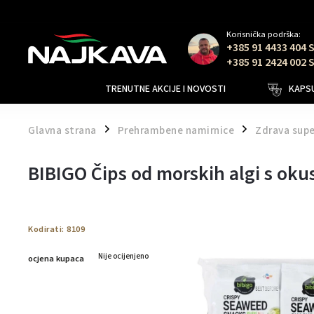
Korisnička podrška:
+385 91 4433 404 
+385 91 2424 002 
TRENUTNE AKCIJE I NOVOSTI
KAPSU
Glavna strana
Prehrambene namirnice
Zdrava sup
/
/
BIBIGO Čips od morskih algi s ok
Kodirati:
8109
Nije ocijenjeno
ocjena kupaca