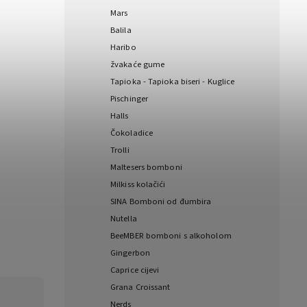
Mars
Balila
Haribo
žvakaće gume
Tapioka - Tapioka biseri - Kuglice
Pischinger
Halls
Čokoladice
Trolli
Maltesers bomboni
Milkiss kolačići
SINA Bomboni od đumbira
Nutella
BeeMBER bomboni s alkoholom
Gingerbon
Caprice cijevi
Grana Croissant
Nerds