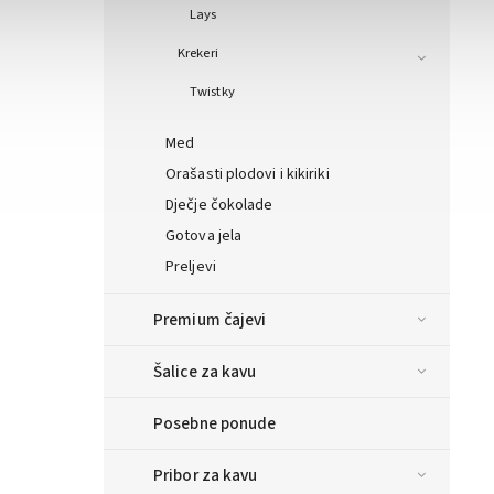
Lays
Krekeri
Twistky
Med
Orašasti plodovi i kikiriki
Dječje čokolade
Gotova jela
Preljevi
Premium čajevi
Šalice za kavu
Posebne ponude
Pribor za kavu