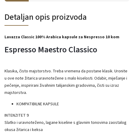
Detaljan opis proizvoda
Lavazza Classic 100% Arabica kapsule za Nespresso 10 kom
Espresso Maestro Classico
Klasika, čisto majstorstvo.
Treba vremena da postane klasik.
Uronite
u ove note žitarica uravnotežene s malo kiselosti.
Odabir, miješanje i
pečenje, inspirirani živahnim talijanskim gradovima, čisti su izraz
majstorstva.
KOMPATIBILNE KAPSULE
INTENZITET
9
Slatko i uravnoteženo, lagane kiseline s glavnim tonovima zaostalog
okusa žitarica i keksa