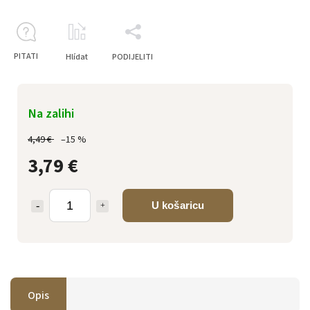
PITATI
Hlídat
PODIJELITI
Na zalihi
4,49 €
–15 %
3,79 €
U košaricu
Opis