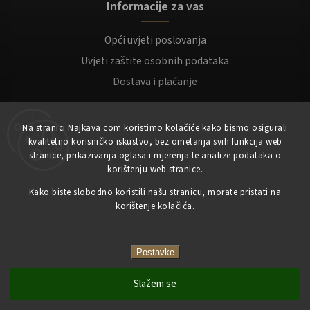
Informacije za vas
Opći uvjeti poslovanja
Uvjeti zaštite osobnih podataka
Dostava i plaćanje
Za kupce
Na stranici Najkava.com koristimo kolačiće kako bismo osigurali
kvalitetno korisničko iskustvo, bez ometanja svih funkcija web
Moj račun
stranice, prikazivanja oglasa i mjerenja te analize podataka o
korištenju web stranice.
Registracija
Prijaviti se
Kako biste slobodno koristili našu stranicu, morate pristati na
korištenje kolačića.
Copyright 2023
NajKava.com
sva prava pridržana
Postavke
Slažem se