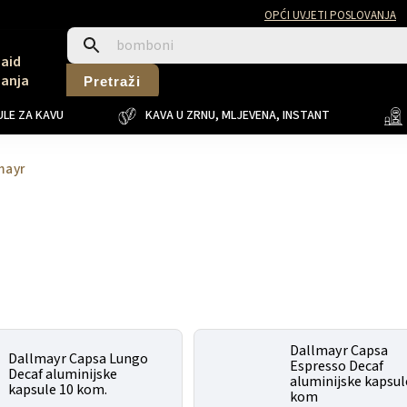
OPĆI UVJETI POSLOVANJA
Said
Sanja
Pretraži
LE ZA KAVU
KAVA U ZRNU, MLJEVENA, INSTANT
mayr
Dallmayr Capsa
Dallmayr Capsa Lungo
Espresso Decaf
Decaf aluminijske
aluminijske kapsul
kapsule 10 kom.
kom