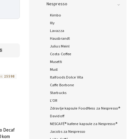
Nespresso
Kimbo
Illy
Lavazza
Hausbrandt
Julius Meinl
i
Costa Coffee
Musetti
Must
ti:
25598
Italfoods Dolce Vita
Caffe Borbone
Starbucks
L'OR
Zdravlje kapsule FoodNess za Nespresso®
Davidoff
NESCAFÉ® kafene kapsule za Nespresso®
o Decaf
Jacobs za Nespresso
0 kom