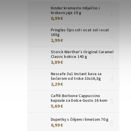
Kinder kremasto mliječno i
hrskavo jaje 19 g
0,99 €
Pringles čips sol i ocat sol i ocat
165g
2,99 €
Storck Werther's Original Caramel
Classic kokice 140 g
3,89 €
Nescafe 3u1 Instant kava sa
šećerom od trske 10x16,5g
2,29 €
Caffé Borbone Cappuccino
kapsule za Dolce Gusto 16 kom
5,69 €
Dupetky s čilijem i limetom 70 g
0,99 €