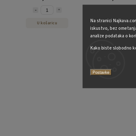
Na stranici Najkava.co
U košaricu
U košaricu
iskustvo, bez ometanja 
analize podataka o kor
Kako biste slobodno kor
Postavke