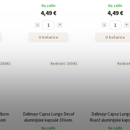
kom
Na zalihi
Na zalihi
4,49 €
4,49 €
U košaricu
U košaricu
:
20362
Kodirati:
25592
Kodira
lluno
Dallmayr Capsa Lungo Decaf
Dallmayr Capsa Lungo
 kom
aluminijske kapsule 10 kom.
Roast aluminijske kaps
kom
Na zalihi
Na zalihi