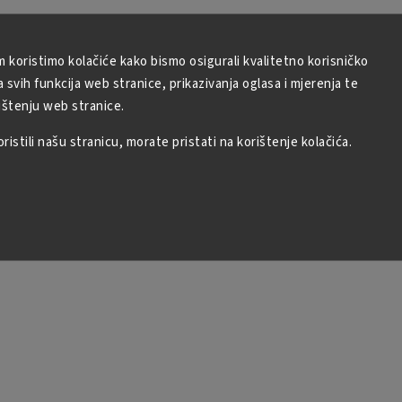
m koristimo kolačiće kako bismo osigurali kvalitetno korisničko
svih funkcija web stranice, prikazivanja oglasa i mjerenja te
ištenju web stranice.
istili našu stranicu, morate pristati na korištenje kolačića.