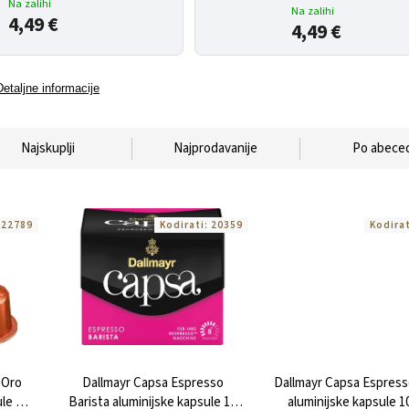
Na zalihi
Na zalihi
4,49 €
4,49 €
Detaljne informacije
Najskuplji
Najprodavanije
Po abeced
:
22789
Kodirati:
20359
Kodira
'Oro
Dallmayr Capsa Espresso
Dallmayr Capsa Espress
le 10
Barista aluminijske kapsule 10
aluminijske kapsule 1