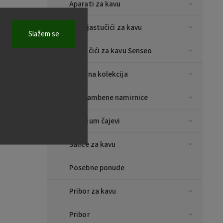
Aparati za kavu
E.S.E jastučići za kavu
Slažem se
Jastučići za kavu Senseo
Božićna kolekcija
Prehrambene namirnice
Premium čajevi
Šalice za kavu
Posebne ponude
Pribor za kavu
Pribor