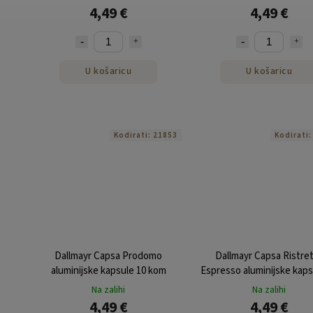
4,49 €
4,49 €
U košaricu
U košaricu
Kodirati:
21853
Kodirati
Dallmayr Capsa Prodomo
Dallmayr Capsa Ristre
aluminijske kapsule 10 kom
Espresso aluminijske kaps
kom
Na zalihi
Na zalihi
4,49 €
4,49 €