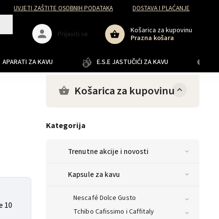
UVJETI ZAŠTITE OSOBNIH PODATAKA
DOSTAVA I PLAĆANJE
Košarica za kupovinu
Prijaviti se
Prazna košara
APARATI ZA KAVU
E.S.E JASTUČIĆI ZA KAVU
JA
Košarica za kupovinu
Kategorija
Trenutne akcije i novosti
Kapsule za kavu
Nescafé Dolce Gusto
e 10
Tchibo Cafissimo i Caffitaly