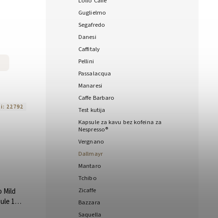
Lollo Caffé
Guglielmo
Segafredo
Danesi
Caffitaly
Pellini
Passalacqua
Manaresi
Caffe Barbaro
ti:
22792
Test kutija
Kapsule za kavu bez kofeina za
Nespresso®
Vergnano
Dallmayr
Mantaro
Tchibo
Zicaffe
 Mild
ule 10
Bazzara
Saquella