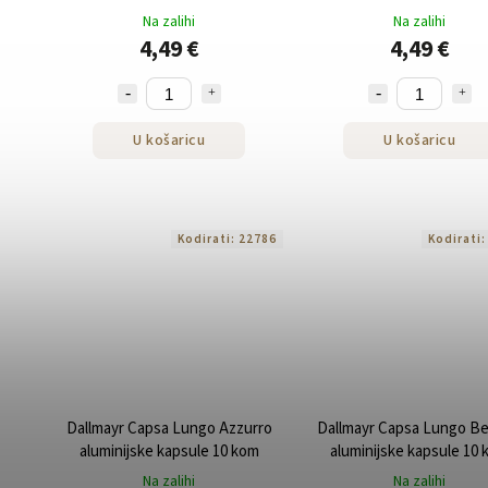
kom
Na zalihi
Na zalihi
4,49 €
4,49 €
U košaricu
U košaricu
Kodirati:
22786
Kodirati
Dallmayr Capsa Lungo Azzurro
Dallmayr Capsa Lungo Be
aluminijske kapsule 10 kom
aluminijske kapsule 10
Na zalihi
Na zalihi