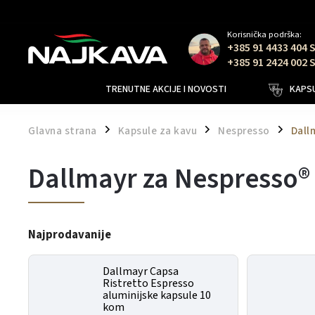
Korisnička podrška:
+385 91 4433 404 
+385 91 2424 002 
TRENUTNE AKCIJE I NOVOSTI
KAPSU
Glavna strana
Kapsule za kavu
Nespresso
Dall
/
/
/
Dallmayr za Nespresso®
Najprodavanije
Dallmayr Capsa
Ristretto Espresso
aluminijske kapsule 10
kom