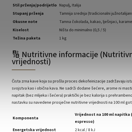
Stil prženja/podrijetlo
Napulj, Italija
Stupanj prženja
Tamnija srednja (tradicionalni južnotalijans
Okusne note
Tamna čokolada, kakao, lješnjaci, karame
Kiselost
Ništa do minimalno (0,5 / 5)
Težina paketa
1 kg
🔢 Nutritivne informacije (Nutritiv
vrijednosti)
Čista zrna kave koja su prošla proces dekofeinizacije zadržavaju ista
svojstva kao i obična kava. Ne sadrži dodane šećere, arome ni masti.
napitak (bez mlijeka i šećera) praktički je bez kalorija s prehrambeno
nastavku su navedene prosječne nutritivne vrijednosti na 100 ml go
Vrijednost na 100 ml napitka (
Komponenta
espresso)
Energetska vrijednost
2 kcal / 8 kJ