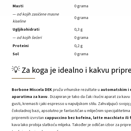
Masti
0 grama
—
od kojih zasićene masne
0 grama
kiseline
Ugljikohidrati
0,3 g
—
od kojih šećeri
0 grama
Proteini
0,2 g
Sol
0 grama
💡 Za koga je idealno i kakvu prip
Borbone Miscela DEK
pruža vrhunske rezultate u
automatskim i 
aparatima za kavu
. Dizajniran je tako da čak i kućni aparat za kav
gusti, kremasti i jaki espresso u napuljskom stilu. Zahvaljujući svojoj
čokoladnoj bazi, apsolutno je fantastičan u mliječnim specijalitetim
pripremiti izvrstan
cappuccino bez kofeina, latte macchiato ili 
kava lako probija slatkoću mlijeka. Također je odličan izbor za pripr