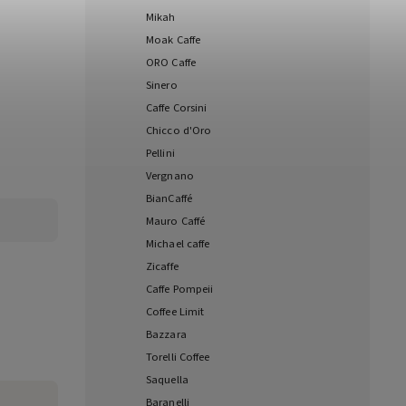
Mikah
Moak Caffe
ORO Caffe
Sinero
Caffe Corsini
Chicco d'Oro
Pellini
Vergnano
BianCaffé
Mauro Caffé
Michael caffe
Zicaffe
Caffe Pompeii
Coffee Limit
Bazzara
Torelli Coffee
Saquella
Baranelli