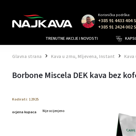
Korisnička podrška:
+385 91 4433 404 
+385 91 2424 002 
TRENUTNE AKCIJE I NOVOSTI
KAPSU
Glavna strana
Kava u zrnu, Mljevena, Instant
Kava 
/
/
Borbone Miscela DEK kava bez kof
Kodirati:
12925
Nije ocijenjeno
ocjena kupaca