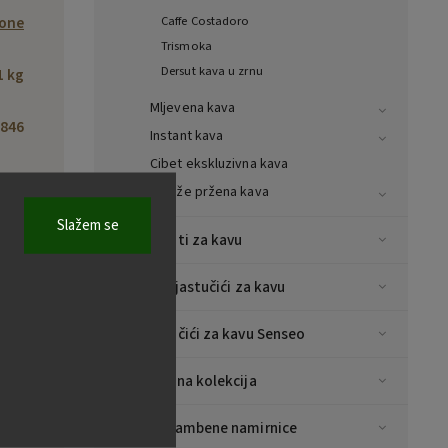
bone
Caffe Costadoro
Trismoka
Dersut kava u zrnu
1 kg
Mljevena kava
846
Instant kava
Cibet ekskluzivna kava
bone
Svježe pržena kava
Slažem se
zrnu
Aparati za kavu
ćica
E.S.E jastučići za kavu
Jastučići za kavu Senseo
rko
Božićna kolekcija
eno,
Prehrambene namirnice
ženo