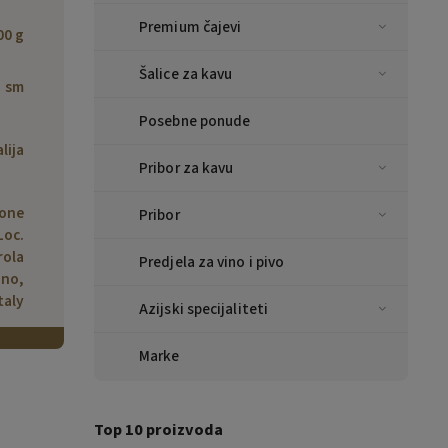
Premium čajevi
00 g
Šalice za kavu
sm
Posebne ponude
alija
Pribor za kavu
bone
Pribor
Loc.
rola
Predjela za vino i pivo
ano,
taly
Azijski specijaliteti
Marke
Top 10 proizvoda