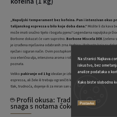
kofeina (1 kg)
„Napuljski temperament bez kofeina. Pun i intenzivan okus p
talijanskog espressa u bilo koje doba dana.“
Mislite li da kava 
može imati snažno tijelo i bogatu pjenu? Legendarna napuljska pržio
Borbone dokazat će vam suprotno.
Borbone Miscela DEK
(zelena s
je izrađena mješavina odabranih zrna Arabice i Robuste koja su deko
nježan i siguran način. Ovim postupkom uklanja se kofein, ali se u po
sva eterična ulja, intenzivna aroma i robusno tijelo po kojima je napu
Na stranici Najkava.co
poznata.
iskustvo, bez ometanja 
analize podataka o kor
Veliko
pakiranje od 1 kg
idealan je izbor za one koji vole okus iskr
espressa, ali žele ili trebaju ograničiti kofein iz zdravstvenih razloga 
Kako biste slobodno kor
tlak, trudnoća, dojenje ili za miran san uz večernju šalicu).
☕ Profil okusa: Tradicionalna napu
snaga s notama čokolade
Postavke