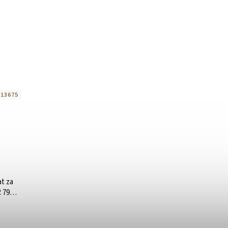
:
13675
t za
 795