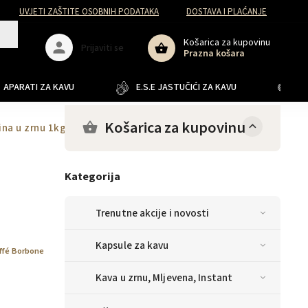
UVJETI ZAŠTITE OSOBNIH PODATAKA
DOSTAVA I PLAĆANJE
Košarica za kupovinu
Prijaviti se
Prazna košara
APARATI ZA KAVU
E.S.E JASTUČIĆI ZA KAVU
JA
Košarica za kupovinu
ina u zrnu 1kg
Kategorija
Trenutne akcije i novosti
Kapsule za kavu
ffé Borbone
Kava u zrnu, Mljevena, Instant