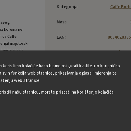
Kategorija
Caffé Bor
Masa
ravog
bez kofeina ne
nica Caffè
EAN
:
8034028335
erija) majstorski
feinizirana na
Marka
:
Caffé Bor
tpunosti čuvaju
ljska kava
m koristimo kolačiće kako bismo osigurali kvalitetno korisničko
Oblik
:
U 
svih funkcija web stranice, prikazivanja oglasa i mjerenja te
ištenju web stranice.
Pakiranje
:
Vre
enog talijanskog
(npr. visoki krvni
istili našu stranicu, morate pristati na korištenje kolačića.
Profil
Go
okusa
:
ljska
Stupanj
Tamno prž
prženja
:
Srednje pr