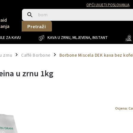
OPĆI UVJETI POSLOVANJA
Said
Sanja
Pretraži
LE ZA KAVU
KAVA U ZRNU, MLJEVENA, INSTANT
u zrnu
Caffé Borbone
Borbone Miscela DEK kava bez kofe
/
/
eina u zrnu 1kg
Ocjena:
Ca