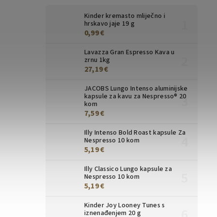
Kinder kremasto mliječno i
hrskavo jaje 19 g
0,99 €
Lavazza Gran Espresso Kava u
zrnu 1kg
27,19 €
JACOBS Lungo Intenso aluminijske
kapsule za kavu za Nespresso® 20
kom
7,59 €
Illy Intenso Bold Roast kapsule Za
Nespresso 10 kom
5,19 €
Illy Classico Lungo kapsule za
Nespresso 10 kom
5,19 €
Kinder Joy Looney Tunes s
iznenađenjem 20 g