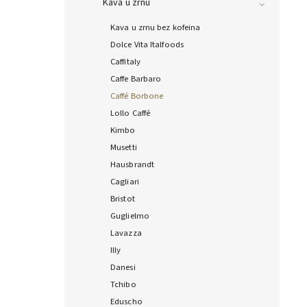
Kava u zrnu
Kava u zrnu bez kofeina
Dolce Vita Italfoods
Caffitaly
Caffe Barbaro
Caffé Borbone
Lollo Caffé
Kimbo
Musetti
Hausbrandt
Cagliari
Bristot
Guglielmo
Lavazza
Illy
Danesi
Tchibo
Eduscho