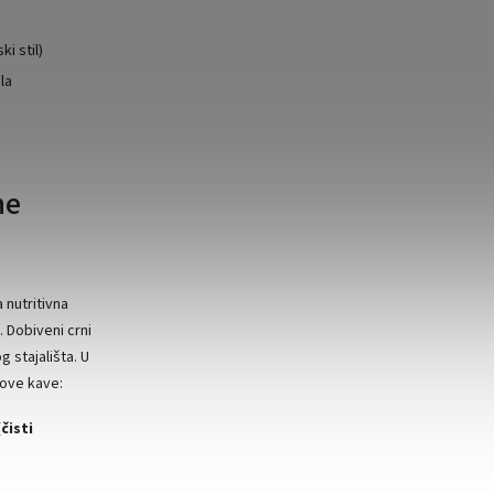
ki stil)
la
ne
 nutritivna
 Dobiveni crni
g stajališta. U
tove kave:
čisti