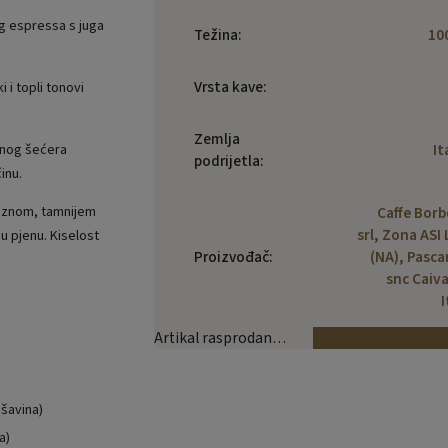
g espressa s juga
Težina
:
10
Vrsta kave
:
 i topli tonovi
Zemlja
It
anog šećera
podrijetla
:
inu.
ciznom, tamnijem
Caffe Bor
srl, Zona ASI 
u pjenu. Kiselost
Proizvođač
:
(NA), Pasca
snc Caiv
I
Artikal rasprodan…
šavina)
a)