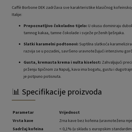
Caffè Borbone DEK zadržava sve karakteristike klasičnog kofeinsko
Italije:
Prepoznatljivo čokoladno tijelo:
U okusu dominiraju duboki
tamnog kakaa, tamne čokolade i svježe prženih lješnjaka.
Slatki karamelni podtonovi:
Suptilna slatkoća karamelizir
razvija se u pozadini, savršeno uravnotežujući intenzivnu gorč
Gusta, kremasta krema i nulta kiselost:
Zahvaljujući pre
prženju tipičnom za Napulj, kava ima bogatu, gustu i dugotrajn
je potpuno potisnuta.
📊 Specifikacije proizvoda
Parametar
Vrijednost
Vrsta kave
Zrna kave bez kofeina (uravnotežena mje
Sadržaj kofeina
< 0,1% (u skladu s europskim standardim