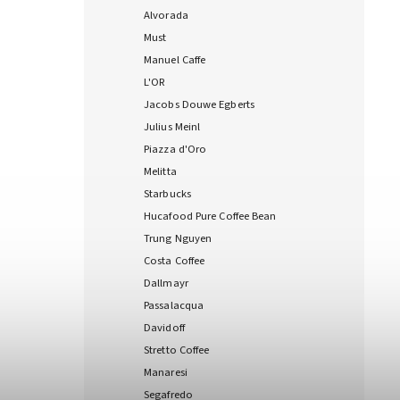
Alvorada
Must
Manuel Caffe
L'OR
Jacobs Douwe Egberts
Julius Meinl
Piazza d'Oro
Melitta
Starbucks
Hucafood Pure Coffee Bean
Trung Nguyen
Costa Coffee
Dallmayr
Passalacqua
Davidoff
Stretto Coffee
Manaresi
Segafredo