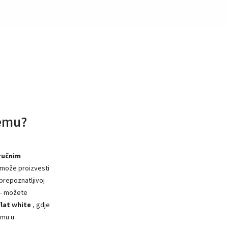
remu?
ručnim
u može proizvesti
 prepoznatljivoj
a - možete
flat white
, gdje
emu u