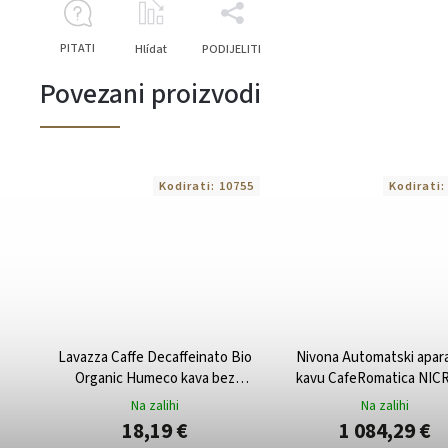
PITATI
Hlídat
PODIJELITI
Povezani proizvodi
Kodirati:
10755
Kodirati
Lavazza Caffe Decaffeinato Bio
Nivona Automatski apara
Organic Humeco kava bez
kavu CafeRomatica NICR
kofeina u zrnu 500 g
Titanium/Chrom
Na zalihi
Na zalihi
18,19 €
1 084,29 €