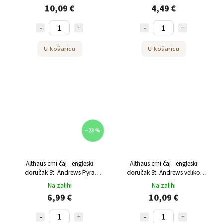
10,09 €
4,49 €
U košaricu
U košaricu
–23 %
Althaus crni čaj - engleski
Althaus crni čaj - engleski
doručak St. Andrews Pyra
doručak St. Andrews veliko
pakiranje 15x2,75 g
pakiranje 60 g
Na zalihi
Na zalihi
6,99 €
10,09 €