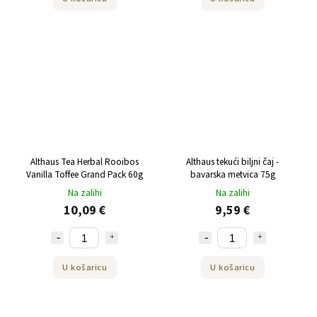
Althaus Tea Herbal Rooibos
Althaus tekući biljni čaj -
Vanilla Toffee Grand Pack 60g
bavarska metvica 75g
Na zalihi
Na zalihi
10,09 €
9,59 €
U košaricu
U košaricu