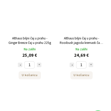
Althaus biljni čaj u prahu -
Althaus biljni čaj u prahu -
Ginger Breeze čaj u prahu 225g
Rooibush jagoda kremasti čaj u
prahu 250 g
Na zalihi
Na zalihi
25,09 €
24,69 €
U košaricu
U košaricu