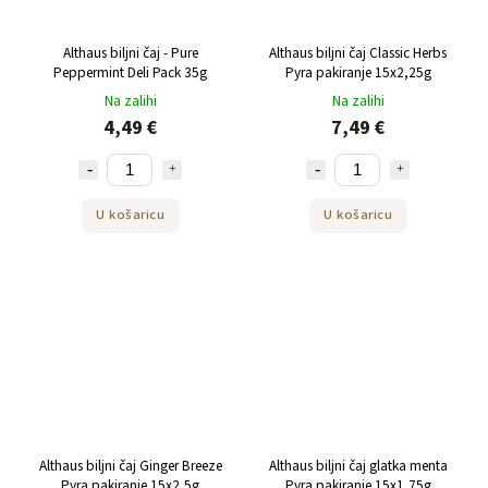
Althaus biljni čaj - Pure
Althaus biljni čaj Classic Herbs
Peppermint Deli Pack 35g
Pyra pakiranje 15x2,25g
Na zalihi
Na zalihi
4,49 €
7,49 €
U košaricu
U košaricu
Althaus biljni čaj Ginger Breeze
Althaus biljni čaj glatka menta
Pyra pakiranje 15x2,5g
Pyra pakiranje 15x1,75g