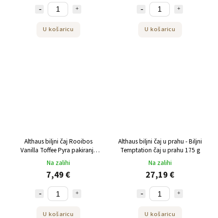
U košaricu
U košaricu
Althaus biljni čaj Rooibos
Althaus biljni čaj u prahu - Biljni
Vanilla Toffee Pyra pakiranje
Temptation čaj u prahu 175 g
15x2,75g
Na zalihi
Na zalihi
7,49 €
27,19 €
U košaricu
U košaricu