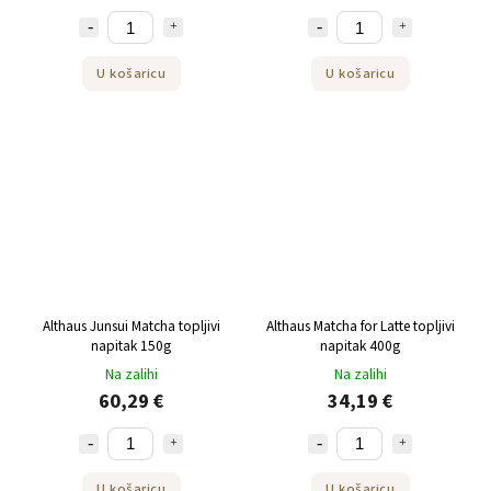
U košaricu
U košaricu
Althaus Junsui Matcha topljivi
Althaus Matcha for Latte topljivi
napitak 150g
napitak 400g
Na zalihi
Na zalihi
60,29 €
34,19 €
U košaricu
U košaricu