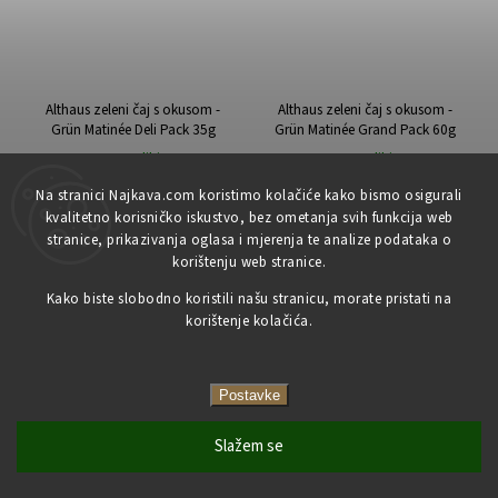
Althaus zeleni čaj s okusom -
Althaus zeleni čaj s okusom -
Grün Matinée Deli Pack 35g
Grün Matinée Grand Pack 60g
Na zalihi
Na zalihi
4,49 €
10,09 €
Na stranici Najkava.com koristimo kolačiće kako bismo osigurali
kvalitetno korisničko iskustvo, bez ometanja svih funkcija web
stranice, prikazivanja oglasa i mjerenja te analize podataka o
korištenju web stranice.
U košaricu
U košaricu
Kako biste slobodno koristili našu stranicu, morate pristati na
korištenje kolačića.
Postavke
Slažem se