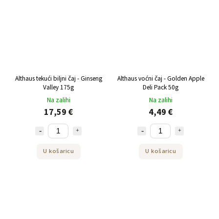
Althaus tekući biljni čaj - Ginseng
Althaus voćni čaj - Golden Apple
Valley 175g
Deli Pack 50g
Na zalihi
Na zalihi
17,59 €
4,49 €
U košaricu
U košaricu