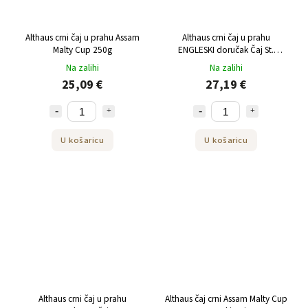
Althaus crni čaj u prahu Assam
Althaus crni čaj u prahu
Malty Cup 250g
ENGLESKI doručak Čaj St.
Andrews u prahu 250 g
Na zalihi
Na zalihi
25,09 €
27,19 €
U košaricu
U košaricu
Althaus crni čaj u prahu
Althaus čaj crni Assam Malty Cup