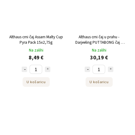
Althaus crni čaj Assam Malty Cup
Althaus crni čaj u prahu -
Pyra Pack 15x2,75g
Darjeeling PUTTABONG čaj u
prahu 250 g
Na zalihi
Na zalihi
8,49 €
30,19 €
U košaricu
U košaricu