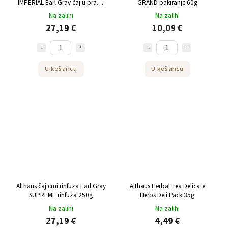
IMPERIAL Earl Gray čaj u prahu
GRAND pakiranje 60g
225 g
Na zalihi
Na zalihi
27,19 €
10,09 €
U košaricu
U košaricu
Althaus čaj crni rinfuza Earl Gray
Althaus Herbal Tea Delicate
SUPREME rinfuza 250g
Herbs Deli Pack 35g
Na zalihi
Na zalihi
27,19 €
4,49 €