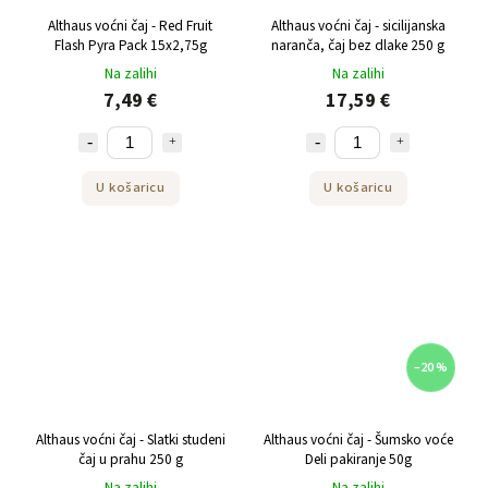
Althaus voćni čaj - Red Fruit
Althaus voćni čaj - sicilijanska
Flash Pyra Pack 15x2,75g
naranča, čaj bez dlake 250 g
Na zalihi
Na zalihi
7,49 €
17,59 €
U košaricu
U košaricu
–20 %
Althaus voćni čaj - Slatki studeni
Althaus voćni čaj - Šumsko voće
čaj u prahu 250 g
Deli pakiranje 50g
Na zalihi
Na zalihi