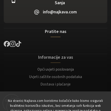
Sanja
info@najkava.com
Pratite nas
Informacije za vas
Opći uvjeti poslovanja
Uvjeti zaštite osobnih podataka
Dostava i plaćanje
Za kupce
Na stranici Najkava.com koristimo kolačiće kako bismo osigurali
kvalitetno korisničko iskustvo, bez ometanja svih funkcija web
Moj račun
stranice, prikazivanja oglasa i mjerenja te analize podataka o