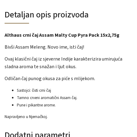
Detaljan opis proizvoda
Althaus crni čaj Assam Malty Cup Pyra Pack 15x2,75g
Bivši Assam Meleng.
Novo ime, isti čaj!
Ovaj klasični čaj iz sjeverne Indije karakterizira umirujuća
sladna aroma te snažan i ljut okus.
Odličan čaj punog okusa za piće s mlijekom.
Sastojci: čisti crni čaj
Tamno crveni aromatični Assam čaj.
Pune i pikantne arome.
Napravljeno u Njemačkoj.
Dodatni parametri