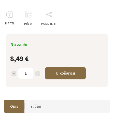
PITATI
Hlídat
PODIJELITI
Na zalihi
8,49 €
U košaricu
Opis
sličan