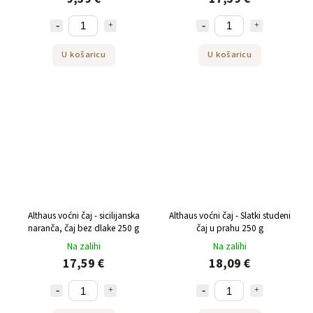
U košaricu
U košaricu
Althaus voćni čaj - sicilijanska
Althaus voćni čaj - Slatki studeni
naranča, čaj bez dlake 250 g
čaj u prahu 250 g
Na zalihi
Na zalihi
17,59 €
18,09 €