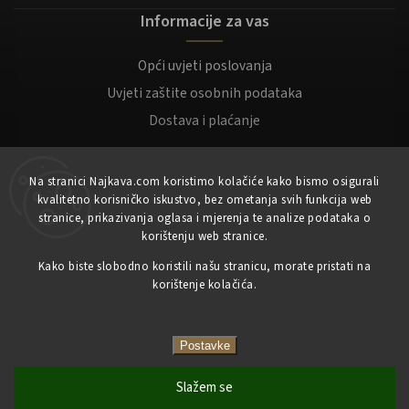
Informacije za vas
Opći uvjeti poslovanja
Uvjeti zaštite osobnih podataka
Dostava i plaćanje
Za kupce
Na stranici Najkava.com koristimo kolačiće kako bismo osigurali
kvalitetno korisničko iskustvo, bez ometanja svih funkcija web
Moj račun
stranice, prikazivanja oglasa i mjerenja te analize podataka o
korištenju web stranice.
Registracija
Kako biste slobodno koristili našu stranicu, morate pristati na
Prijaviti se
korištenje kolačića.
Copyright 2023
NajKava.com
sva prava pridržana
Postavke
Slažem se