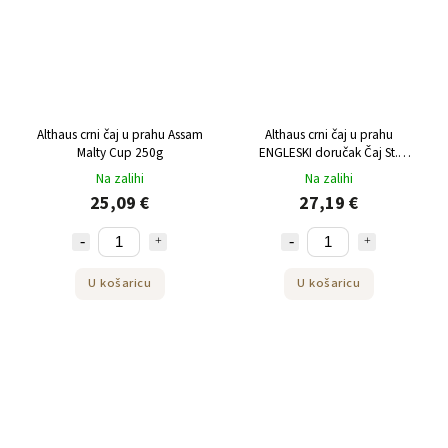
Althaus crni čaj u prahu Assam
Althaus crni čaj u prahu
Malty Cup 250g
ENGLESKI doručak Čaj St.
Andrews u prahu 250 g
Na zalihi
Na zalihi
25,09 €
27,19 €
U košaricu
U košaricu