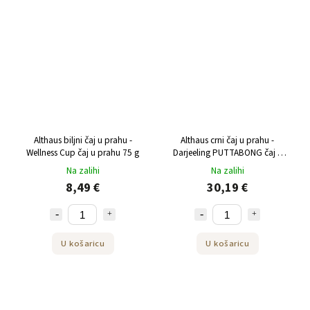
Althaus biljni čaj u prahu -
Althaus crni čaj u prahu -
Wellness Cup čaj u prahu 75 g
Darjeeling PUTTABONG čaj u
prahu 250 g
Na zalihi
Na zalihi
8,49 €
30,19 €
U košaricu
U košaricu