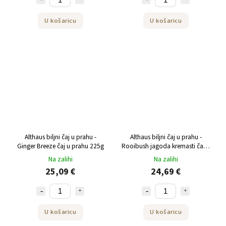
U košaricu
U košaricu
Althaus biljni čaj u prahu -
Althaus biljni čaj u prahu -
Ginger Breeze čaj u prahu 225g
Rooibush jagoda kremasti čaj u
prahu 250 g
Na zalihi
Na zalihi
25,09 €
24,69 €
U košaricu
U košaricu