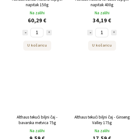
napitak 150g
napitak 400g
Na zalihi
Na zalihi
60,29 €
34,19 €
U košaricu
U košaricu
Althaus tekući biljni čaj -
Althaus tekući biljni čaj - Ginseng
bavarska metvica 75g
Valley 175g
Na zalihi
Na zalihi
9,59 €
17,59 €