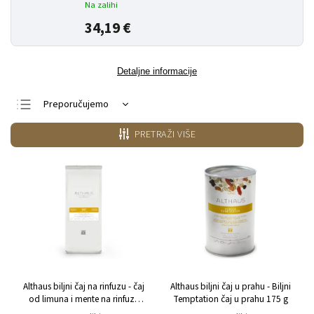
Na zalihi
34,19 €
Detaljne informacije
Preporučujemo
Najjeftiniji
PRETRAŽI VIŠE
Najskuplji
Najprodavanije
Po abecedi
Althaus biljni čaj na rinfuzu - čaj
Althaus biljni čaj u prahu - Biljni
od limuna i mente na rinfuzu
Temptation čaj u prahu 175 g
150 g