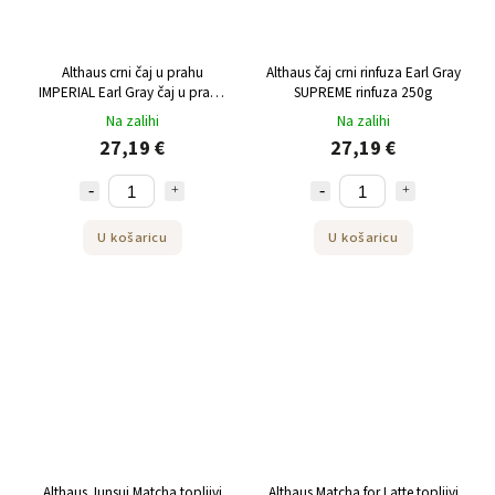
Althaus crni čaj u prahu
Althaus čaj crni rinfuza Earl Gray
IMPERIAL Earl Gray čaj u prahu
SUPREME rinfuza 250g
225 g
Na zalihi
Na zalihi
27,19 €
27,19 €
U košaricu
U košaricu
Althaus Junsui Matcha topljivi
Althaus Matcha for Latte topljivi