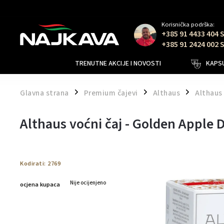
Korisnička podrška:
+385 91 4433 404 
+385 91 2424 002 
TRENUTNE AKCIJE I NOVOSTI
KAPSU
Glavna strana
Premium čajevi
Althaus
Althaus 
/
/
/
Althaus voćni čaj - Golden Apple D
Kodirati:
2769
Nije ocijenjeno
ocjena kupaca