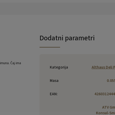
Dodatni parametri
imuna. Čaj ima
Kategorija
Althaus Deli 
Masa
0.05
EAN
:
4260312444
ATV Gm
Konsul-Sm