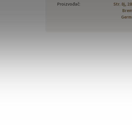
Proizvođač
:
Str. 8j, 2
Brem
Germ