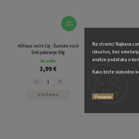
4,99 €
–20 %
Na stranici Najkava.co
Althaus voćni čaj - Šumsko voće
Althaus zeleni čaj - Se
iskustvo, bez ometanja 
Deli pakiranje 50g
Select Deli pakiranje 3
analize podataka o kor
Na zalihi
Na zalihi
3,99 €
4,49 €
Kako biste slobodno kor
U košaricu
U košaricu
Postavke