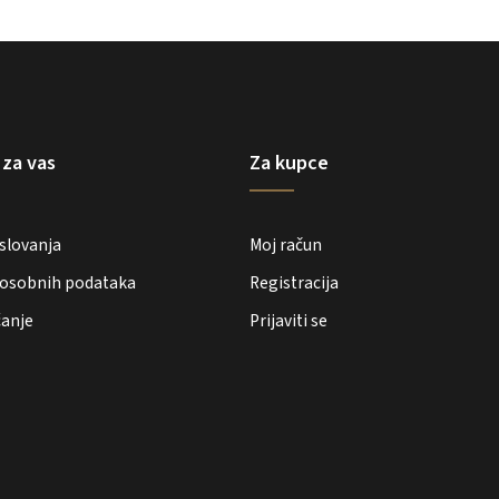
 za vas
Za kupce
oslovanja
Moj račun
e osobnih podataka
Registracija
ćanje
Prijaviti se