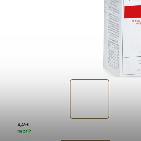
4,49 €
Na zalihi