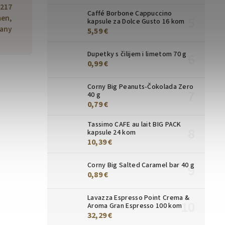
8217
Caffé Borbone Cappuccino
en,
kapsule za Dolce Gusto 16 kom
any
5,59 €
Dupetky s čilijem i limetom 70 g
0,99 €
Corny Big Peanuts-Čokolada Zero
40 g
0,79 €
Tassimo CAFE au lait BIG PACK
kapsule 24 kom
10,39 €
Corny Big Salted Caramel bar 40 g
0,89 €
Lavazza Espresso Point Crema &
Aroma Gran Espresso 100 kom
32,29 €