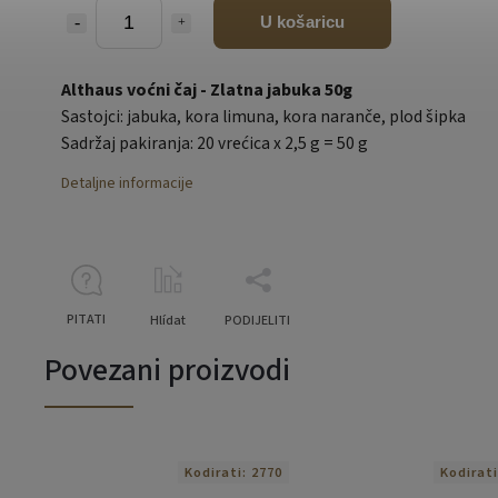
U košaricu
Althaus voćni čaj - Zlatna jabuka 50g
Sastojci: jabuka, kora limuna, kora naranče, plod šipka
Sadržaj pakiranja: 20 vrećica x 2,5 g = 50 g
Detaljne informacije
PITATI
Hlídat
PODIJELITI
Povezani proizvodi
Kodirati:
2770
Kodirat