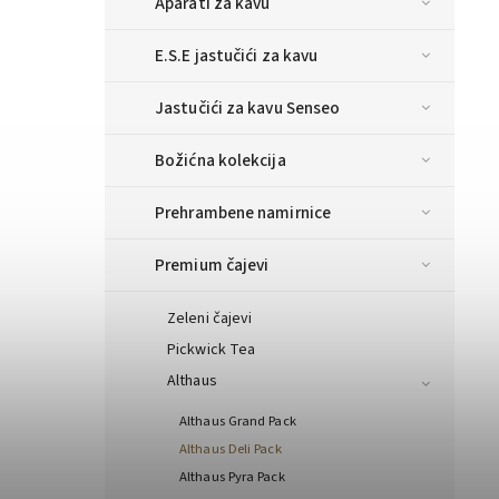
Aparati za kavu
E.S.E jastučići za kavu
Jastučići za kavu Senseo
Božićna kolekcija
Prehrambene namirnice
Premium čajevi
Zeleni čajevi
Pickwick Tea
Althaus
Althaus Grand Pack
Althaus Deli Pack
Althaus Pyra Pack