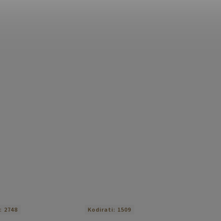
i:
2748
Kodirati:
1509