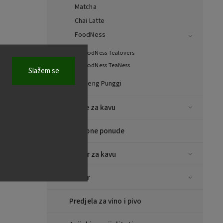
Matcha
Chai Latte
FoodNess
FoodNess Tealovers
FoodNess TeaNess
Slažem se
Ginseng Punggi
Šalice za kavu
Posebne ponude
Pribor za kavu
Pribor
Predjela za vino i pivo