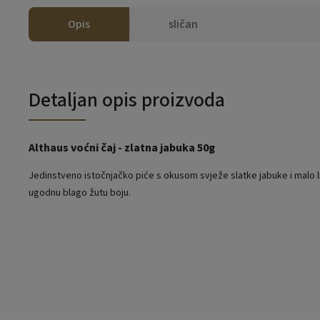
Opis
sličan
Detaljan opis proizvoda
Althaus voćni čaj - zlatna jabuka 50g
Jedinstveno istočnjačko piće s okusom svježe slatke jabuke i malo l
ugodnu blago žutu boju.