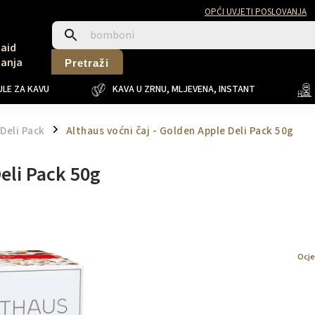
OPĆI UVJETI POSLOVANJA
Said
Sanja
Pretraži
LE ZA KAVU
KAVA U ZRNU, MLJEVENA, INSTANT
Deli Pack
Althaus voćni čaj - Golden Apple Deli Pack 50g
/
eli Pack 50g
Ocj