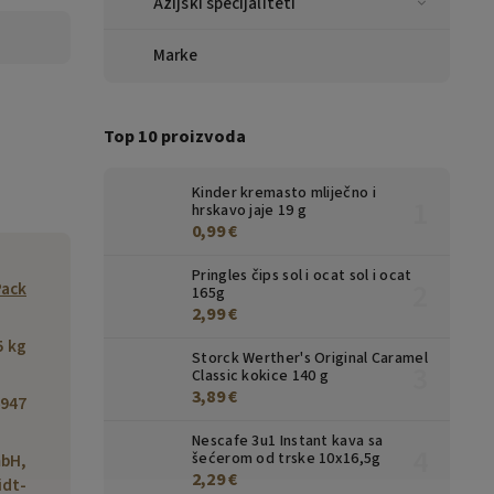
Azijski specijaliteti
Marke
Top 10 proizvoda
Kinder kremasto mliječno i
hrskavo jaje 19 g
0,99 €
Pringles čips sol i ocat sol i ocat
Pack
165g
2,99 €
5 kg
Storck Werther's Original Caramel
Classic kokice 140 g
3,89 €
947
Nescafe 3u1 Instant kava sa
šećerom od trske 10x16,5g
bH,
2,29 €
idt-