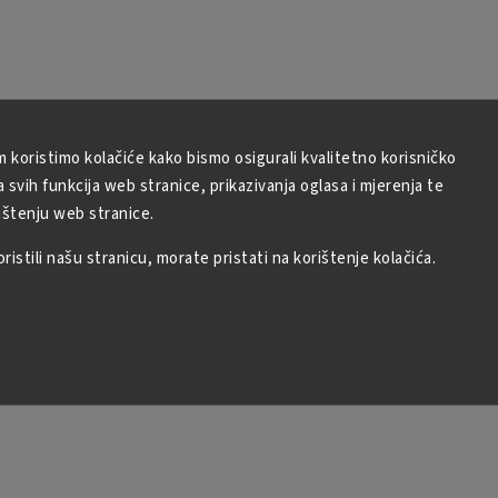
m koristimo kolačiće kako bismo osigurali kvalitetno korisničko
ncha
Althaus zeleni čaj - Fini jasmin
svih funkcija web stranice, prikazivanja oglasa i mjerenja te
5 g
Deli pakiranje 35g
ištenju web stranice.
Na zalihi
4,49 €
istili našu stranicu, morate pristati na korištenje kolačića.
U košaricu