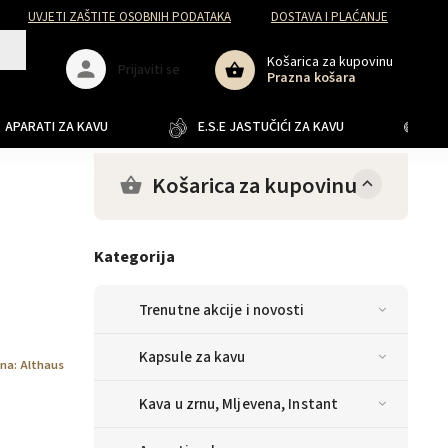
UVJETI ZAŠTITE OSOBNIH PODATAKA
DOSTAVA I PLAĆANJE
Košarica za kupovinu
Prijaviti se
Prazna košara
APARATI ZA KAVU
E.S.E JASTUČIĆI ZA KAVU
JA
Košarica za kupovinu
Kategorija
Trenutne akcije i novosti
Kapsule za kavu
ena:
Althaus
Kava u zrnu, Mljevena, Instant