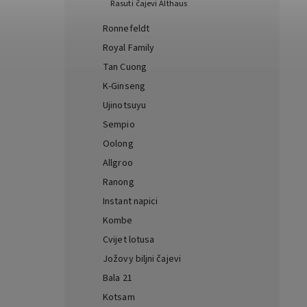
Rasuti čajevi Althaus
Ronnefeldt
Royal Family
Tan Cuong
K-Ginseng
Ujinotsuyu
Sempio
Oolong
Allgroo
Ranong
Instant napici
Kombe
Cvijet lotusa
Jožovy biljni čajevi
Bala 21
Kotsam