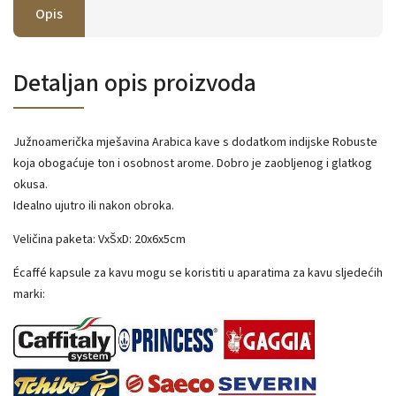
Opis
Detaljan opis proizvoda
Južnoamerička mješavina Arabica kave s dodatkom indijske Robuste
koja obogaćuje ton i osobnost arome. Dobro je zaobljenog i glatkog
okusa.
Idealno ujutro ili nakon obroka.
Veličina paketa: VxŠxD: 20x6x5cm
Écaffé kapsule za kavu mogu se koristiti u aparatima za kavu sljedećih
marki: