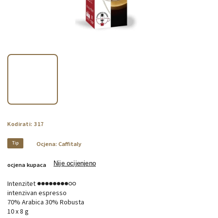
Kodirati:
317
Tip
Ocjena:
Caffitaly
Nije ocijenjeno
ocjena kupaca
Intenzitet
●●●●●●●●○○
intenzivan espresso
70% Arabica 30% Robusta
10 x 8 g