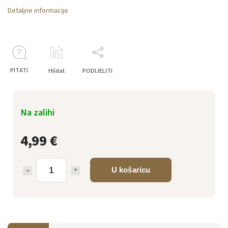
Detaljne informacije
PITATI
Hlídat
PODIJELITI
Na zalihi
4,99 €
U košaricu