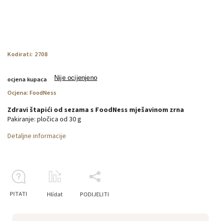
Kodirati:
2708
Nije ocijenjeno
ocjena kupaca
Ocjena:
FoodNess
Zdravi štapići od sezama s FoodNess mješavinom zrna
Pakiranje: pločica od 30 g
Detaljne informacije
PITATI
Hlídat
PODIJELITI