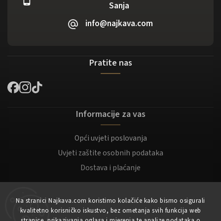
Sanja
info@najkava.com
Pratite nas
Informacije za vas
Opći uvjeti poslovanja
Uvjeti zaštite osobnih podataka
Dostava i plaćanje
Za kupce
Na stranici Najkava.com koristimo kolačiće kako bismo osigurali
kvalitetno korisničko iskustvo, bez ometanja svih funkcija web
Moj račun
stranice, prikazivanja oglasa i mjerenja te analize podataka o