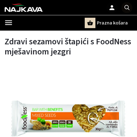
Prazna košara
Pretraži
Zdravi sezamovi štapići s FoodNess
mješavinom jezgri