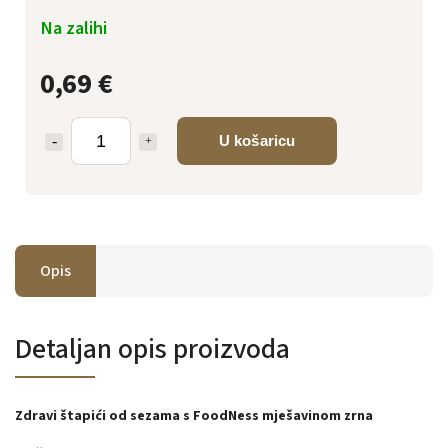
Na zalihi
0,69 €
U košaricu
Opis
Detaljan opis proizvoda
Zdravi štapići od sezama s FoodNess mješavinom zrna