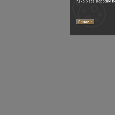
Kako biste slobodno kor
Postavke