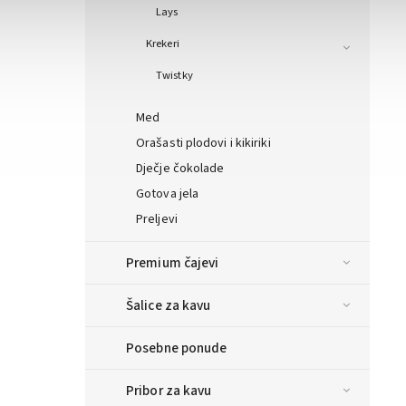
Lays
Krekeri
Twistky
Med
Orašasti plodovi i kikiriki
Dječje čokolade
Gotova jela
Preljevi
Premium čajevi
Šalice za kavu
Posebne ponude
Pribor za kavu