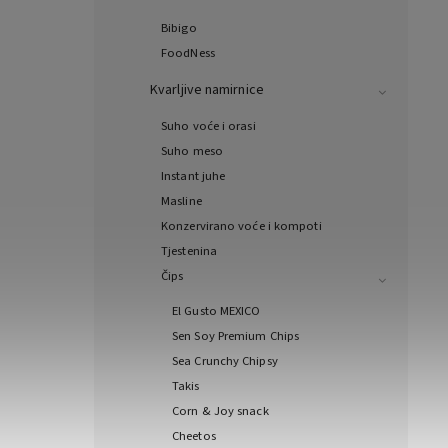
Bibigo
FoodNess
Kvarljive namirnice
Suho voće i orasi
Suho meso
Instant juhe
Masline
Konzervirano voće i kompoti
Tjestenina
Čips
El Gusto MEXICO
Sen Soy Premium Chips
Sea Crunchy Chipsy
Takis
Corn & Joy snack
Cheetos