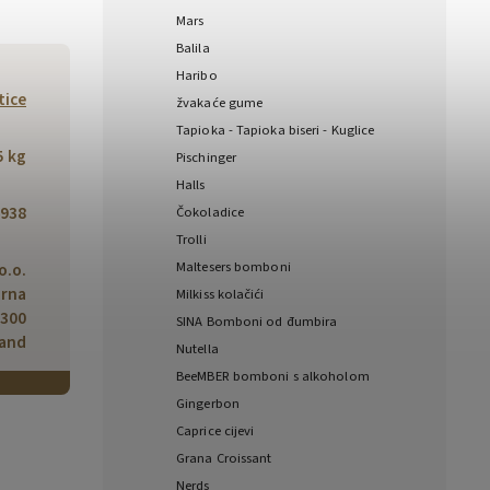
Mars
Balila
Haribo
tice
žvakaće gume
Tapioka - Tapioka biseri - Kuglice
5 kg
Pischinger
Halls
938
Čokoladice
Trolli
Maltesers bomboni
o.o.
orna
Milkiss kolačići
-300
SINA Bomboni od đumbira
land
Nutella
BeeMBER bomboni s alkoholom
Gingerbon
Caprice cijevi
Grana Croissant
Nerds