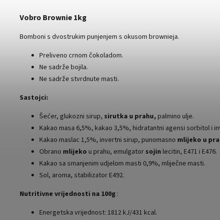
Vobro Brownie 1kg
Bomboni s dvostrukim punjenjem s okusom brownieja.
Preliveno crnom čokoladom.
Ne sadrže bojila.
Ne sadrže stvrdnute masti.
Sastojci:
Šećer, glukozni sirup,
sirutka u prahu,
palmino ulje.
Kakao masa 6,5%, kakao 3,5%, hidratantni agensi sorbitol i in
Kakao maslac 1,5%, invertni sirup, punomasno
mlijeko u pra
Obrano
mlijeko
u prahu, emulgator
sojin
lecitin, E471 i E476.
Kakao sa smanjenim udjelom masti 0,9%, mliječne masti.
Sol, aroma, stabilizator E492.
Nutritivne vrijednosti na 100g
:
Energetska vrijednost: 1812 kJ/431 kcal.