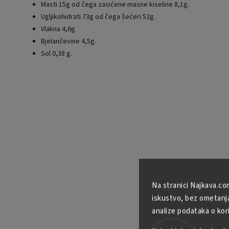
Masti 15g od čega zasićene masne kiseline 8,1g.
Ugljikohidrati 73g od čega šećeri 52g.
Vlakna 4,6g
Bjelančevine 4,5g.
Sol 0,38 g.
Na stranici Najkava.co
iskustvo, bez ometanja 
analize podataka o kor