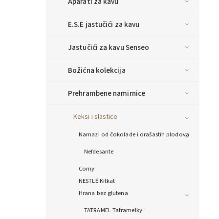
Aparati za kavu
E.S.E jastučići za kavu
Jastučići za kavu Senseo
Božićna kolekcija
Prehrambene namirnice
Keksi i slastice
Namazi od čokolade i orašastih plodova
Nefdesante
Corny
NESTLÉ Kitkat
Hrana bez glutena
TATRAMEL Tatramelky