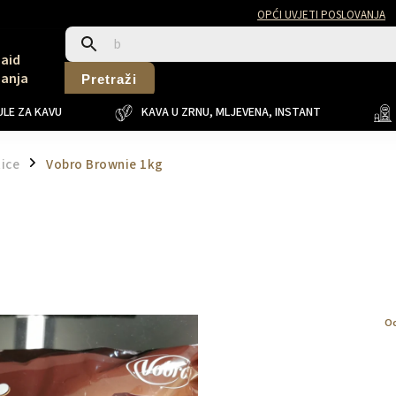
OPĆI UVJETI POSLOVANJA
Said
Sanja
Pretraži
LE ZA KAVU
KAVA U ZRNU, MLJEVENA, INSTANT
tice
Vobro Brownie 1kg
/
Oc