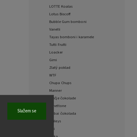
LOTTE Koalas
Lotus Biscoff
Bubble Gum bomboni
Vanelli
Tayas bomboni i karamele
Tutti Frutti
Loacker
Gimi
Zlatý poklad
WTF
Chupa Chups
Manner
Dječje čokolade
Panettone
Slažem se
Dubai čokolada
Baileys
Fizi
Milka