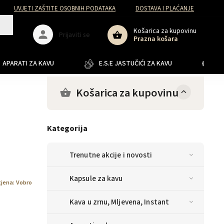
UVJETI ZAŠTITE OSOBNIH PODATAKA
DOSTAVA I PLAĆANJE
Košarica za kupovinu
Prijaviti se
Prazna košara
APARATI ZA KAVU
E.S.E JASTUČIĆI ZA KAVU
JA
Košarica za kupovinu
Kategorija
Trenutne akcije i novosti
Kapsule za kavu
jena:
Vobro
Kava u zrnu, Mljevena, Instant