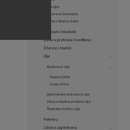
Woogie
Witorova čokolada
Mulino Bianco keksi
Premium čokolade
Zdrava prehrana FoodNess
Žitarice i muesli
Ulje
Maslinovo ulje
Karpea Extra
Costa d'Oro
Djevičansko kokosovo ulje
Zdrava hladno prešana ulja
Štajersko bučino ulje
Pekmez
Zdrava superhrana