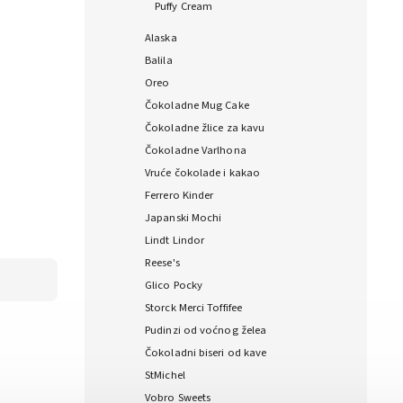
Puffy Cream
Alaska
Balila
Oreo
Čokoladne Mug Cake
Čokoladne žlice za kavu
Čokoladne Varlhona
Vruće čokolade i kakao
Ferrero Kinder
Japanski Mochi
Lindt Lindor
Reese's
Glico Pocky
Storck Merci Toffifee
Pudinzi od voćnog želea
Čokoladni biseri od kave
StMichel
Vobro Sweets