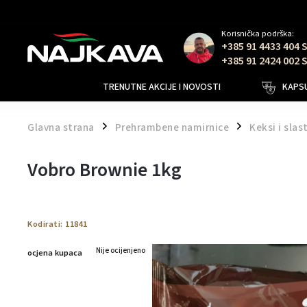
Korisnička podrška:
+385 91 4433 404 
+385 91 2424 002 
TRENUTNE AKCIJE I NOVOSTI
KAPSU
Glavna strana
Prehrambene namirnice
Keksi i slas
/
/
Vobro Brownie 1kg
Kodirati:
11841
Nije ocijenjeno
ocjena kupaca