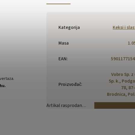
Kategorija
Keksi i slas
Masa
1.0
EAN
:
5901177154
Vobro Sp. z 
vertaza.
Sp. k., Podg
Proizvođač
:
hu.
78, 87
Brodnica, Po
Artikal rasprodan…