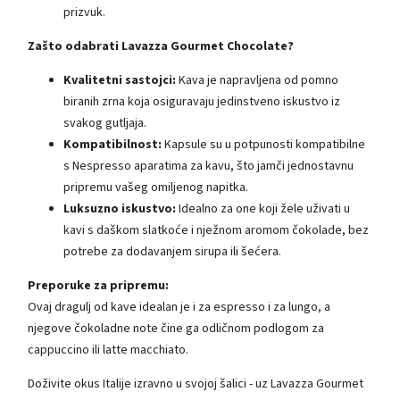
prizvuk.
Zašto odabrati Lavazza Gourmet Chocolate?
Kvalitetni sastojci:
Kava je napravljena od pomno
biranih zrna koja osiguravaju jedinstveno iskustvo iz
svakog gutljaja.
Kompatibilnost:
Kapsule su u potpunosti kompatibilne
s Nespresso aparatima za kavu, što jamči jednostavnu
pripremu vašeg omiljenog napitka.
Luksuzno iskustvo:
Idealno za one koji žele uživati ​​u
kavi s daškom slatkoće i nježnom aromom čokolade, bez
potrebe za dodavanjem sirupa ili šećera.
Preporuke za pripremu:
Ovaj dragulj od kave idealan je i za espresso i za lungo, a
njegove čokoladne note čine ga odličnom podlogom za
cappuccino ili latte macchiato.
Doživite okus Italije izravno u svojoj šalici - uz Lavazza Gourmet