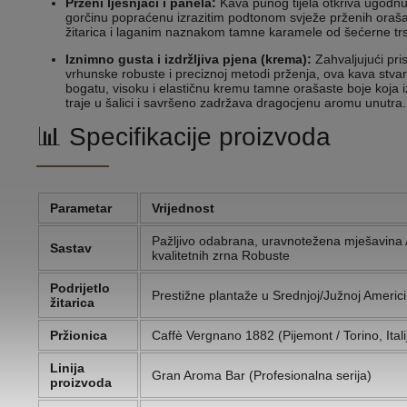
Prženi lješnjaci i panela:
Kava punog tijela otkriva ugodnu
gorčinu popraćenu izrazitim podtonom svježe prženih oraša
žitarica i laganim naznakom tamne karamele od šećerne tr
Iznimno gusta i izdržljiva pjena (krema):
Zahvaljujući pris
vrhunske robuste i preciznoj metodi prženja, ova kava stva
bogatu, visoku i elastičnu kremu tamne orašaste boje koja 
traje u šalici i savršeno zadržava dragocjenu aromu unutra.
📊 Specifikacije proizvoda
Parametar
Vrijednost
Pažljivo odabrana, uravnotežena mješavina 
Sastav
kvalitetnih zrna Robuste
Podrijetlo
Prestižne plantaže u Srednjoj/Južnoj Americi, A
žitarica
Pržionica
Caffè Vergnano 1882 (Pijemont / Torino, Itali
Linija
Gran Aroma Bar (Profesionalna serija)
proizvoda