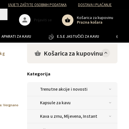
UVJETI ZAŠTITE OSOBNIH PODATAKA
DOSTAVA I PLAĆANJE
Košarica za kupovinu
Prijaviti se
Prazna košara
APARATI ZA KAVU
E.S.E JASTUČIĆI ZA KAVU
JA
Košarica za kupovinu
 kg
Kategorija
Trenutne akcije i novosti
Kapsule za kavu
a:
Vergnano
Kava u zrnu, Mljevena, Instant