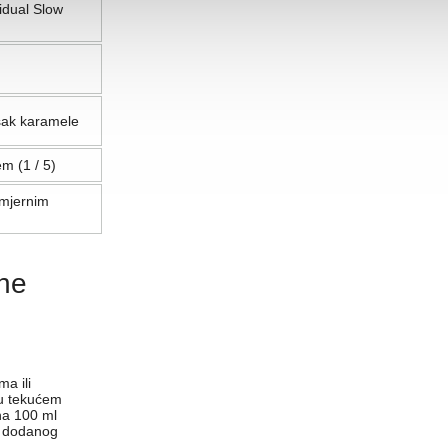
idual Slow
ašak karamele
m (1 / 5)
smjernim
vne
a ili
 u tekućem
na 100 ml
ez dodanog