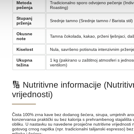
Metoda
Tradicionalno sporo odvojeno pečenje (Indiv
pečenja
Roasting)
Stupanj
Srednje tamno (Srednje tamno / Barista stil)
prženja
Okusne
Tamna čokolada, kakao, prženi lješnjaci, d
note
Kiselost
Nula, savršeno potisnuta intenzivnim prženje
Ukupna
1 kg (pakirano u zaštitnoj atmosferi s jedno
težina
ventilom)
🔢 Nutritivne informacije (Nutriti
vrijednosti)
Čista 100% zrna kave bez dodanog šećera, sirupa, umjetnih arom
konzervansa praktički su bez kalorija s prehrambenog stajališta
obliku. U nastavku su navedene prosječne nutritivne vrijednosti 
gotovog crnog napitka (npr. tradicionalni talijanski espresso) b
mlijeka i šećera: