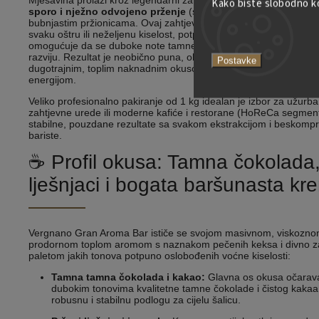
Mješavina prolazi kroz legendarni zanatski proces pržionice Ve
Kako biste slobodno kor
sporo i nježno odvojeno prženje
(svaka sorta zasebno) u trad
bubnjastim pržionicama. Ovaj zahtjevan i precizan proces pouzd
svaku oštru ili neželjenu kiselost, potpuno potiskuje oštru trpkost 
omogućuje da se duboke note tamne čokolade i orašastih plodo
razviju. Rezultat je neobično puna, okrugla šalica s popriličnim u
Postavke
dugotrajnim, toplim naknadnim okusom koji će vas odmah napun
energijom.
Veliko profesionalno pakiranje od 1 kg idealan je izbor za užurb
zahtjevne urede ili moderne kafiće i restorane (HoReCa segment)
stabilne, pouzdane rezultate sa svakom ekstrakcijom i beskomp
bariste.
☕ Profil okusa: Tamna čokolada,
lješnjaci i bogata baršunasta kr
Vergnano Gran Aroma Bar ističe se svojom masivnom, viskozno
prodornom toplom aromom s naznakom pečenih keksa i divno 
paletom jakih tonova potpuno oslobođenih voćne kiselosti:
Tamna tamna čokolada i kakao:
Glavna os okusa očarava
dubokim tonovima kvalitetne tamne čokolade i čistog kakaa,
robusnu i stabilnu podlogu za cijelu šalicu.