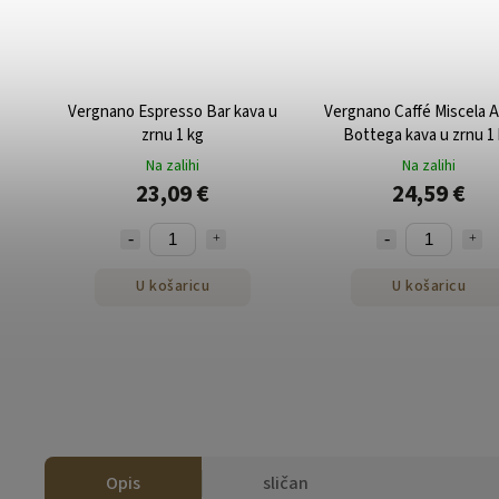
Vergnano Espresso Bar kava u
Vergnano Caffé Miscela A
zrnu 1 kg
Bottega kava u zrnu 1
Na zalihi
Na zalihi
23,09 €
24,59 €
U košaricu
U košaricu
Opis
sličan