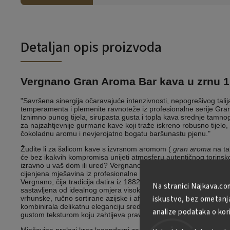
Detaljan opis proizvoda
Vergnano Gran Aroma Bar kava u zrnu 1
"Savršena sinergija očaravajuće intenzivnosti, nepogrešivog tali
temperamenta i plemenite ravnoteže iz profesionalne serije Gra
Iznimno punog tijela, sirupasta gusta i topla kava srednje tamnog
za najzahtjevnije gurmane kave koji traže iskreno robusno tijelo
čokoladnu aromu i nevjerojatno bogatu baršunastu pjenu."
Žudite li za šalicom kave s izvrsnom aromom (
gran aroma
na ta
će bez ikakvih kompromisa unijeti atmosferu autentičnog torinsk
izravno u vaš dom ili ured? Vergnano Gran Aroma Bar je ekskluzi
cijenjena mješavina iz profesionalne ponude barista obiteljske pr
Vergnano, čija tradicija datira iz 1882. godine. Ova mješavina maj
Na stranici Najkava.co
sastavljena od idealnog omjera visokokvalitetnih zrna odabrane A
iskustvo, bez ometanja 
vrhunske, ručno sortirane azijske i afričke Robuste. Dizajnirana j
kombinirala delikatnu eleganciju srednjoameričkih kava s prod
analize podataka o kor
gustom teksturom koju zahtijeva pravi talijanski espresso.