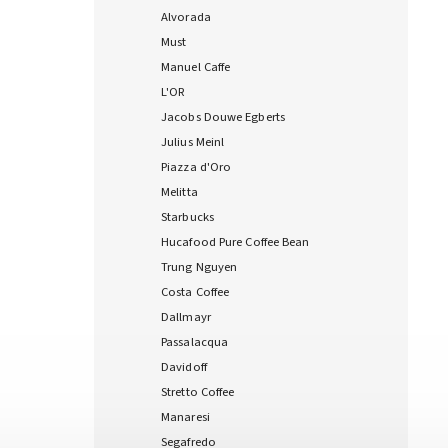
Alvorada
Must
Manuel Caffe
L'OR
Jacobs Douwe Egberts
Julius Meinl
Piazza d'Oro
Melitta
Starbucks
Hucafood Pure Coffee Bean
Trung Nguyen
Costa Coffee
Dallmayr
Passalacqua
Davidoff
Stretto Coffee
Manaresi
Segafredo