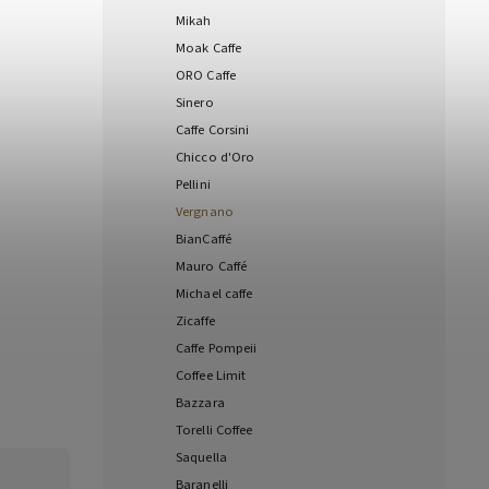
Mikah
Moak Caffe
ORO Caffe
Sinero
Caffe Corsini
Chicco d'Oro
Pellini
Vergnano
BianCaffé
Mauro Caffé
Michael caffe
Zicaffe
Caffe Pompeii
Coffee Limit
Bazzara
Torelli Coffee
Saquella
Baranelli