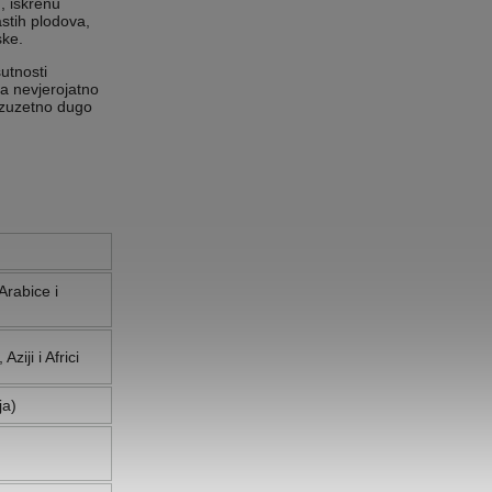
, iskrenu
stih plodova,
ske.
utnosti
ra nevjerojatno
izuzetno dugo
Arabice i
ziji i Africi
ja)