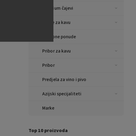
TO),
Premium čajevi
taly
Šalice za kavu
Posebne ponude
Pribor za kavu
Pribor
Predjela za vino i pivo
Azijski specijaliteti
Marke
Top 10 proizvoda