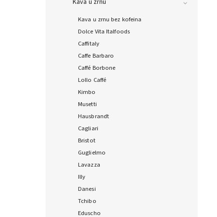
Kava u zrnu
Kava u zrnu bez kofeina
Dolce Vita Italfoods
Caffitaly
Caffe Barbaro
Caffé Borbone
Lollo Caffé
Kimbo
Musetti
Hausbrandt
Cagliari
Bristot
Guglielmo
Lavazza
Illy
Danesi
Tchibo
Eduscho