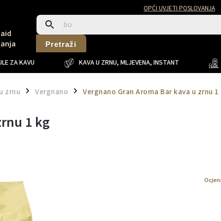
OPĆI UVJETI POSLOVANJA
Said
Sanja
Pretraži
LE ZA KAVU
KAVA U ZRNU, MLJEVENA, INSTANT
u zrnu
Vergnano
Vergnano Gran Aroma Bar kava u zrnu 1
/
/
rnu 1 kg
Ocjen