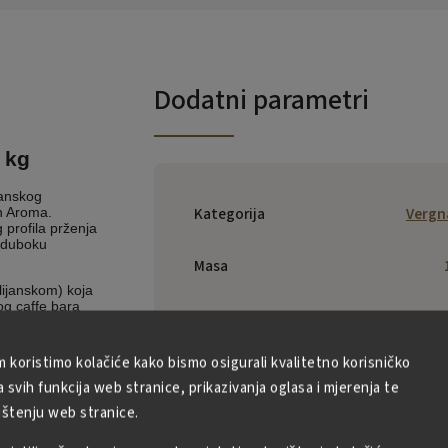
Dodatni parametri
 kg
janskog
Kategorija
Vergn
n Aroma.
 profila prženja
, duboku
Masa
lijanskom) koja
og caffe bara
EAN
:
8001800000
vna i visoko
žionice Caffè
storski je
m koristimo kolačiće kako bismo osigurali kvalitetno korisničko
Casa del C
rabice i
svih funkcija web stranice, prikazivanja oglasa i mjerenja te
e kako bi
Vergnano S.p
ornom snagom i
ištenju web stranice.
S.S. Torino-A
Proizvođač
:
km 20, 1