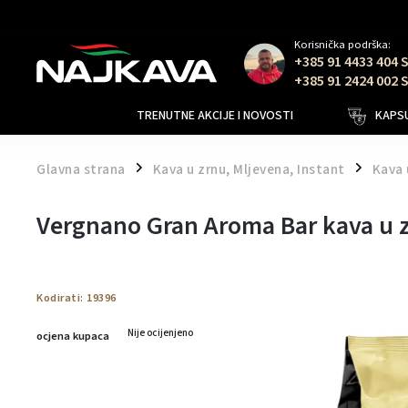
Korisnička podrška:
+385 91 4433 404 
+385 91 2424 002 
TRENUTNE AKCIJE I NOVOSTI
KAPSU
Glavna strana
Kava u zrnu, Mljevena, Instant
Kava 
/
/
Vergnano Gran Aroma Bar kava u z
Kodirati:
19396
Nije ocijenjeno
ocjena kupaca