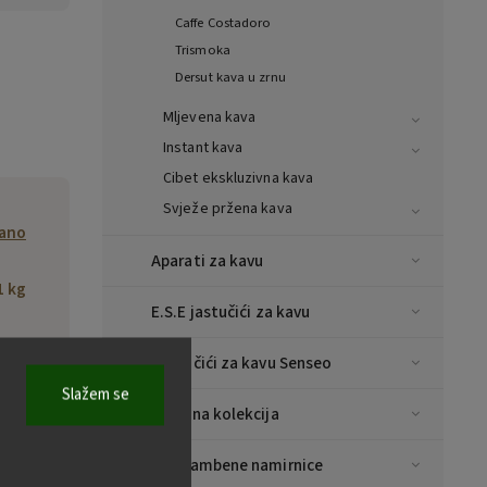
Caffe Costadoro
Trismoka
Dersut kava u zrnu
Mljevena kava
Instant kava
Cibet ekskluzivna kava
Svježe pržena kava
ano
Aparati za kavu
1 kg
E.S.E jastučići za kavu
094
Jastučići za kavu Senseo
Slažem se
affe
Božićna kolekcija
.A.,
sti,
Prehrambene namirnice
0026