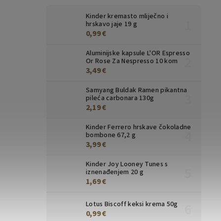
Kinder kremasto mliječno i
hrskavo jaje 19 g
0,99 €
Aluminijske kapsule L'OR Espresso
Or Rose Za Nespresso 10 kom
3,49 €
Samyang Buldak Ramen pikantna
pileća carbonara 130g
2,19 €
Kinder Ferrero hrskave čokoladne
bombone 67,2 g
3,99 €
Kinder Joy Looney Tunes s
iznenađenjem 20 g
1,69 €
Lotus Biscoff keksi krema 50g
0,99 €