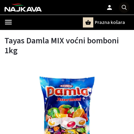
Prazna košara
Pretraži
Tayas Damla MIX voćni bomboni
1kg