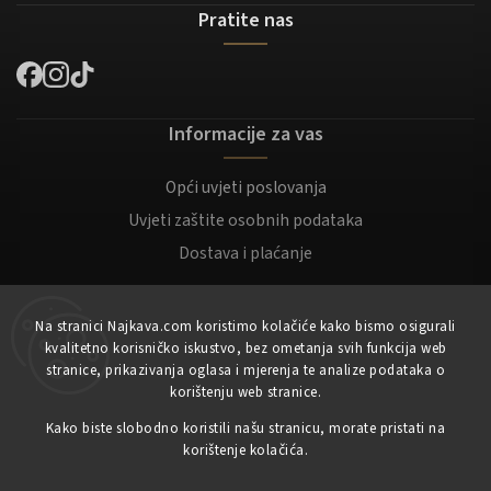
Pratite nas
Informacije za vas
Opći uvjeti poslovanja
Uvjeti zaštite osobnih podataka
Dostava i plaćanje
Za kupce
Na stranici Najkava.com koristimo kolačiće kako bismo osigurali
kvalitetno korisničko iskustvo, bez ometanja svih funkcija web
Moj račun
stranice, prikazivanja oglasa i mjerenja te analize podataka o
korištenju web stranice.
Registracija
Kako biste slobodno koristili našu stranicu, morate pristati na
Prijaviti se
korištenje kolačića.