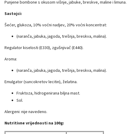
Punjene bombone s okusom višnje, jabuke, breskve, maline i limuna.
Sastojci:
Šećer, glukoza, 10% voćni nadjev, 20% voćni koncentrat:
(naranča, jabuka, jagoda, trešnja, breskva, malina).
Regulator kiselosti (E330), zgušnjivač (E440).
Aroma:
(naranča, jabuka, jagoda, trešnja, breskva, malina).
Emulgator (suncokretov lecitin), želatina.
Fruktoza, hidrogenirana biljna mast.
Sol.
Alergeni: nije navedeno.
Nutritivne vrijednosti na 100g: