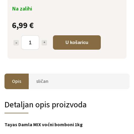
Na zalihi
6,99 €
U košaricu
Opis
sličan
Detaljan opis proizvoda
Tayas Damla MIX voćni bomboni 1kg