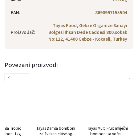
EAN
:
8690997155504
Tayas Food, Gebze Organize Sanayi
Proizvođač
:
Bolgesi Ihsan Dede Caddesi 800.sokak
No:122, 41400 Gebze - Kocaeli, Turkey
Povezani proizvodi
Previous
Next
Damla Tropic
Tayas Damla bomboni
Tayas Multi Fruit mliječni
bomboni 1kg
za žvakanje kiselog
bomboni sa voćnim