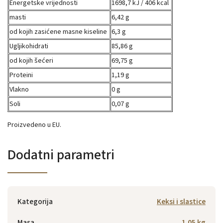
Energetske vrijednosti
1698,7 kJ / 406 kcal
masti
6,42 g
od kojih zasićene masne kiseline
6,3 g
Ugljikohidrati
85,86 g
od kojih šećeri
69,75 g
Proteini
1,19 g
Vlakno
0 g
Soli
0,07 g
Proizvedeno u EU.
Dodatni parametri
Kategorija
Keksi i slastice
Masa
1.05 kg