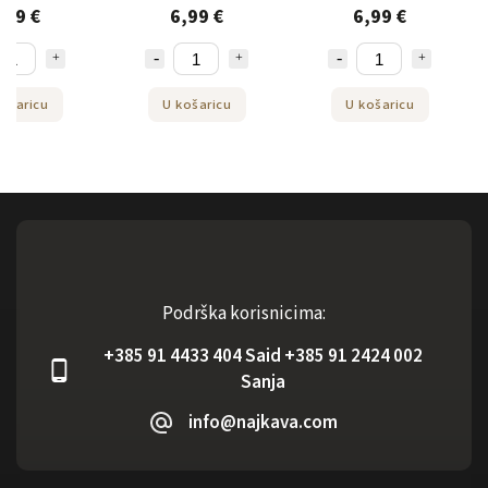
voća 1kg
sokom 1kg
,99 €
6,99 €
6,99 €
ošaricu
U košaricu
U košaricu
Podrška korisnicima:
+385 91 4433 404 Said +385 91 2424 002
Sanja
info@najkava.com