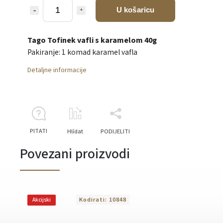
U košaricu
Tago Tofinek vafli s karamelom 40g
Pakiranje: 1 komad karamel vafla
Detaljne informacije
PITATI
Hlídat
PODIJELITI
Povezani proizvodi
Kodirati:
10848
Akcijski