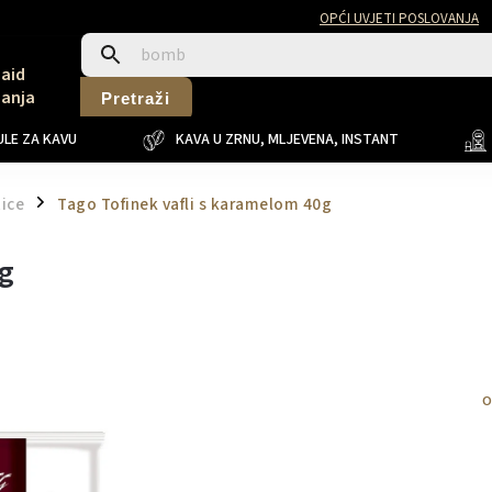
OPĆI UVJETI POSLOVANJA
Said
Sanja
Pretraži
LE ZA KAVU
KAVA U ZRNU, MLJEVENA, INSTANT
tice
Tago Tofinek vafli s karamelom 40g
/
0g
O