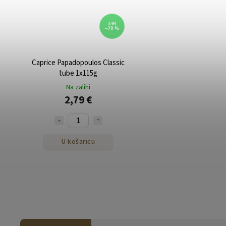
3,49 €
–20 %
Caprice Papadopoulos Classic
tube 1x115g
Na zalihi
2,79 €
U košaricu