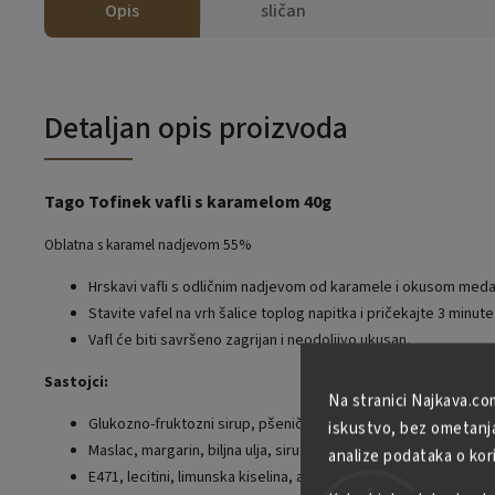
Opis
sličan
Detaljan opis proizvoda
Tago Tofinek vafli s karamelom 40g
Oblatna s karamel nadjevom 55%
Hrskavi vafli s odličnim nadjevom od karamele i okusom meda
Stavite vafel na vrh šalice toplog napitka i pričekajte 3 minute
Vafl će biti savršeno zagrijan i neodoljivo ukusan.
Sastojci:
Na stranici Najkava.co
Glukozno-fruktozni sirup, pšenično brašno, šećer.
iskustvo, bez ometanja 
Maslac, margarin, biljna ulja, sirutka u prahu.
analize podataka o kor
E471, lecitini, limunska kiselina, aroma.