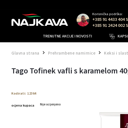
Korisnička podrška:
+385 91 4433 404 
+385 91 2424 002 
TRENUTNE AKCIJE I NOVOSTI
KAPSU
Glavna strana
Prehrambene namirnice
Keksi i slas
/
/
Tago Tofinek vafli s karamelom 4
Kodirati:
12364
Nije ocijenjeno
ocjena kupaca