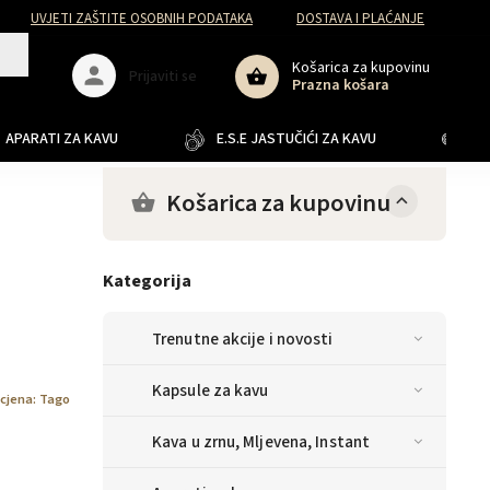
UVJETI ZAŠTITE OSOBNIH PODATAKA
DOSTAVA I PLAĆANJE
Košarica za kupovinu
Prijaviti se
Prazna košara
APARATI ZA KAVU
E.S.E JASTUČIĆI ZA KAVU
JA
Košarica za kupovinu
Kategorija
Trenutne akcije i novosti
Kapsule za kavu
cjena:
Tago
Kava u zrnu, Mljevena, Instant