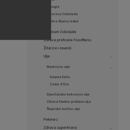
125,
Woogie
-250
Witorova čokolada
in,
Mulino Bianco keksi
and
Premium čokolade
Zdrava prehrana FoodNess
Žitarice i muesli
Ulje
Maslinovo ulje
Karpea Extra
Costa d'Oro
Djevičansko kokosovo ulje
Zdrava hladno prešana ulja
Štajersko bučino ulje
Pekmez
Zdrava superhrana