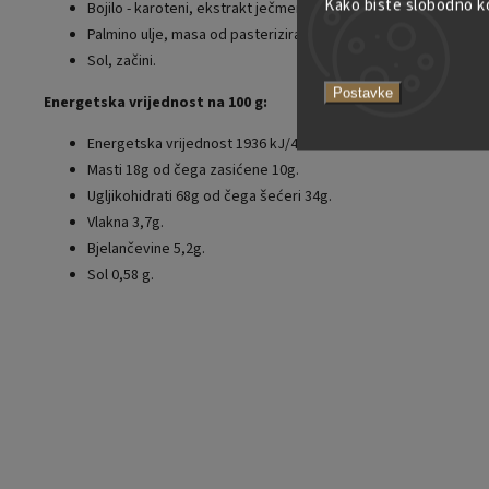
Kako biste slobodno kor
Bojilo - karoteni, ekstrakt ječmenog slada.
Palmino ulje, masa od pasteriziranih jaja, sredstvo za dizanje.
Sol, začini.
Postavke
Energetska vrijednost na 100 g:
Energetska vrijednost 1936 kJ/461 kcal.
Masti 18g od čega zasićene 10g.
Ugljikohidrati 68g od čega šećeri 34g.
Vlakna 3,7g.
Bjelančevine 5,2g.
Sol 0,58 g.