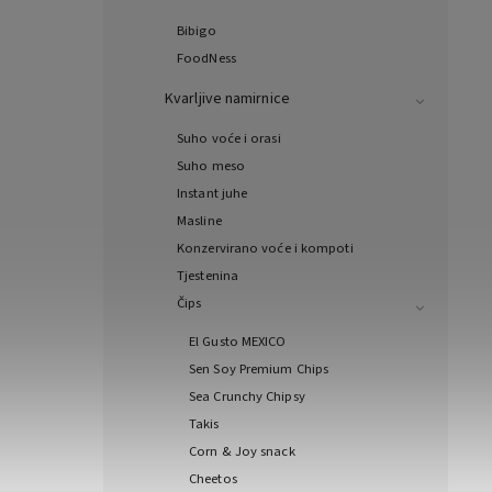
Bibigo
FoodNess
Kvarljive namirnice
Suho voće i orasi
Suho meso
Instant juhe
Masline
Konzervirano voće i kompoti
Tjestenina
Čips
El Gusto MEXICO
Sen Soy Premium Chips
Sea Crunchy Chipsy
Takis
Corn & Joy snack
Cheetos