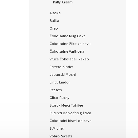
Puffy Cream
Alaska
Balila
Oreo
Čokoladne Mug Cake
Čokoladne žlice za kavu
Čokoladne Varlhona
Vruće čokolade i kakao
Ferrero Kinder
Japanski Mochi
Lindt Lindor
Reese's
Glico Pocky
Storck Merci Toffifee
Pudinzi od voćnog želea
Čokoladni biseri od kave
StMichel
Vobro Sweets