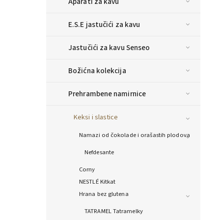
Aparati za kavu
E.S.E jastučići za kavu
Jastučići za kavu Senseo
Božićna kolekcija
Prehrambene namirnice
Keksi i slastice
Namazi od čokolade i orašastih plodova
Nefdesante
Corny
NESTLÉ Kitkat
Hrana bez glutena
TATRAMEL Tatramelky