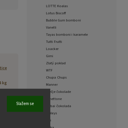
LOTTE Koalas
Lotus Biscoff
Bubble Gum bomboni
Vanelli
Tayas bomboni i karamele
Tutti Frutti
Loacker
Gimi
Zlatý poklad
tice
WTF
Chupa Chups
4 kg
Manner
Dječje čokolade
068
Panettone
Slažem se
Dubai čokolada
SKI
Baileys
p. z
Fizi
, ul.
Milka