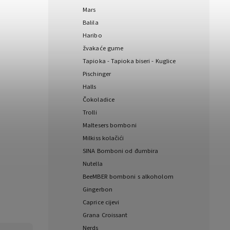
Mars
Balila
Haribo
žvakaće gume
Tapioka - Tapioka biseri - Kuglice
Pischinger
Halls
Čokoladice
Trolli
Maltesers bomboni
Milkiss kolačići
SINA Bomboni od đumbira
Nutella
BeeMBER bomboni s alkoholom
Gingerbon
Caprice cijevi
Grana Croissant
Nerds