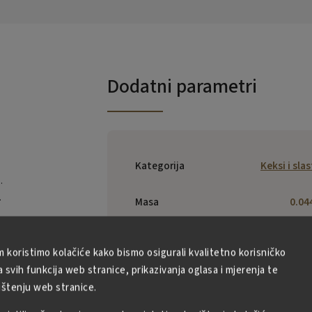
Dodatni parametri
Kategorija
Keksi i slas
.
.
Masa
0.04
EAN
:
5908310286
m koristimo kolačiće kako bismo osigurali kvalitetno korisničko
svih funkcija web stranice, prikazivanja oglasa i mjerenja te
GOLEBIEW
ištenju web stranice.
HOLDING s
o.o.