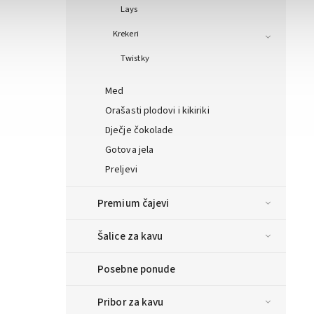
Lays
Krekeri
Twistky
Med
Orašasti plodovi i kikiriki
Dječje čokolade
Gotova jela
Preljevi
Premium čajevi
Šalice za kavu
Posebne ponude
Pribor za kavu