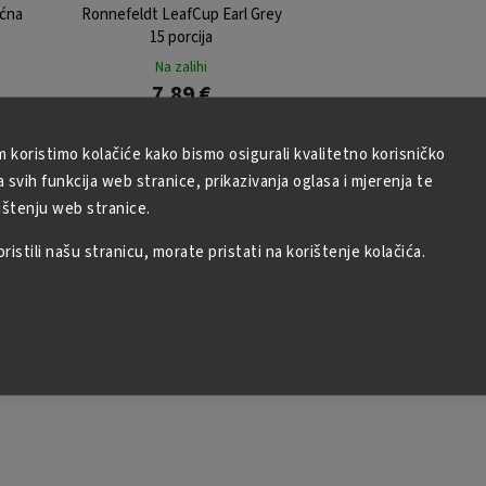
ćna
Ronnefeldt LeafCup Earl Grey
15 porcija
Na zalihi
7,89 €
m koristimo kolačiće kako bismo osigurali kvalitetno korisničko
svih funkcija web stranice, prikazivanja oglasa i mjerenja te
U košaricu
ištenju web stranice.
istili našu stranicu, morate pristati na korištenje kolačića.