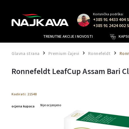
Korisnička podrška:
+385 91 4433 404 
+385 91 2424 002 
TRENUTNE AKCIJE I NOVOSTI
KAPSU
Glavna strana
Premium čajevi
Ronnefeldt
Ronn
/
/
/
Ronnefeldt LeafCup Assam Bari Cla
Kodirati:
21548
Nije ocijenjeno
ocjena kupaca