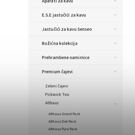
Aparati za kavu
E.S.E jastučići za kavu
Jastučići za kavu Senseo
Božićna kolekcija
Prehrambene namirnice
Premium čajevi
Zeleni čajevi
Pickwick Tea
Althaus
Althaus Grand Pack
Althaus Deli Pack
Althaus Pyra Pack