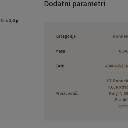
Dodatni parametri
15 x 2,6 g
Kategorija
Ronnef
Masa
0.04
EAN
:
4006465136
J.T. Ronnef
KG, Rotfe
Proizvođač
:
Ring 7, 6
Frankf
Germ