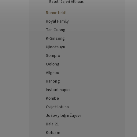
Rasuti čajevi Althaus
Ronnefeldt
Royal Family
Tan Cuong
K-Ginseng
Ujinotsuyu
Sempio
Oolong
Allgroo
Ranong
Instant napici
Kombe
Cvijet lotusa
Jožovy biljni čajevi
Bala 21
Kotsam