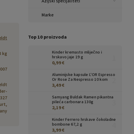
Azijski specijaliteti
Marke
Top 10 proizvoda
eldt
Kinder kremasto mliječno i
3 kg
hrskavo jaje 19 g
0,99 €
007
Aluminijske kapsule L'OR Espresso
Or Rose Za Nespresso 10 kom
eldt
3,49 €
der-
Samyang Buldak Ramen pikantna
0327
pileća carbonara 130g
urt,
2,19 €
any
Kinder Ferrero hrskave čokoladne
bombone 67,2 g
3,99 €