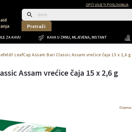
OPĆI UVJETI POSLOVANJA
Said
Sanja
Pretraži
LE ZA KAVU
KAVA U ZRNU, MLJEVENA, INSTANT
efeldt LeafCup Assam Bari Classic Assam vrećice čaja 15 x 2,6 g
ssic Assam vrećice čaja 15 x 2,6 g
Ocjena