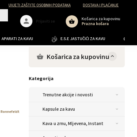
UVJETI ZAŠTITE OSOBNIH PODATAKA
DOSTAVA I PLAĆANJE
Košarica za kupovinu
Prijaviti se
Prazna košara
APARATI ZA KAVU
E.S.E JASTUČIĆI ZA KAVU
JA
Košarica za kupovinu
Kategorija
Trenutne akcije i novosti
Kapsule za kavu
:
Ronnefeldt
Kava u zrnu, Mljevena, Instant