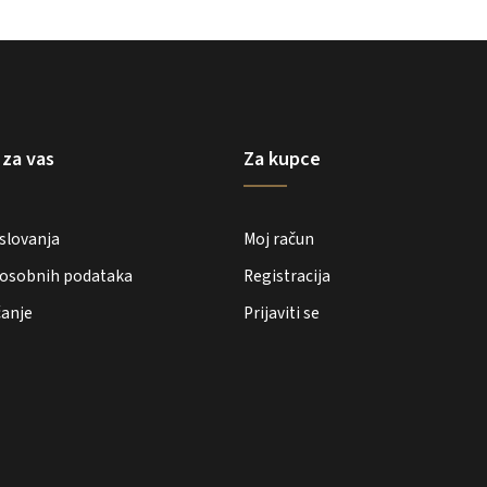
 za vas
Za kupce
oslovanja
Moj račun
e osobnih podataka
Registracija
ćanje
Prijaviti se