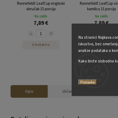
Ronnefeldt LeafCup engleski
Ronnefeldt LeafCup vo
doručak 15 porcija
kamilica 15 porcija
Na zalihi
Na zalihi
7,89 €
7,89 €
Na stranici Najkava.co
iskustvo, bez ometanja 
U košaricu
U košaricu
analize podataka o kor
Kako biste slobodno kor
Postavke
Opis
sličan