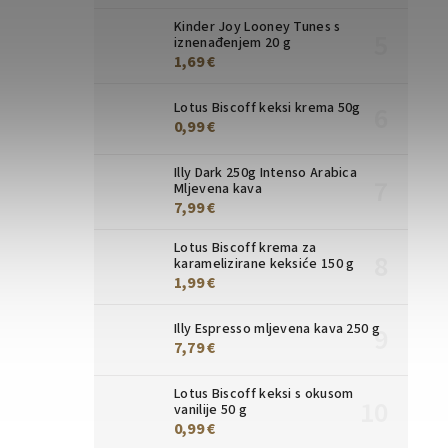
Kinder Joy Looney Tunes s
iznenađenjem 20 g
1,69 €
Lotus Biscoff keksi krema 50g
0,99 €
Illy Dark 250g Intenso Arabica
Mljevena kava
7,99 €
Lotus Biscoff krema za
karamelizirane keksiće 150 g
1,99 €
Illy Espresso mljevena kava 250 g
7,79 €
Lotus Biscoff keksi s okusom
vanilije 50 g
0,99 €