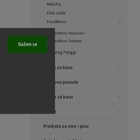
Matcha
Chai Latte
FoodNess
FoodNess Tealovers
FoodNess TeaNess
Slažem se
Ginseng Punggi
Šalice za kavu
Posebne ponude
Pribor za kavu
Pribor
Predjela za vino i pivo