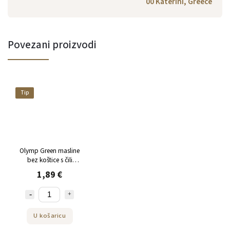
00 Katerini, Greece
Povezani proizvodi
Tip
Olymp Green masline
bez koštice s čili
papričicom i začinskim
1,89 €
biljem 70g
U košaricu