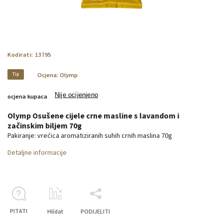
Kodirati:
13795
Tip
Ocjena:
Olymp
Nije ocijenjeno
ocjena kupaca
Olymp Osušene cijele crne masline s lavandom i
začinskim biljem 70g
Pakiranje: vrećica aromatiziranih suhih crnih maslina 70g
Detaljne informacije
PITATI
Hlídat
PODIJELITI