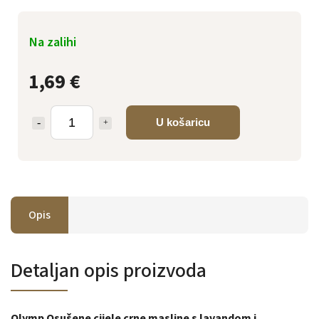
Na zalihi
1,69 €
U košaricu
Opis
Detaljan opis proizvoda
Olymp Osušene cijele crne masline s lavandom i