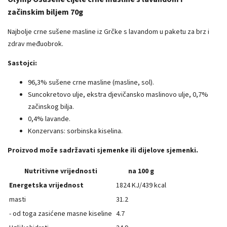
začinskim biljem 70g
Najbolje crne sušene masline iz Grčke s lavandom u paketu za brz i
zdrav međuobrok.
Sastojci:
96,3% sušene crne masline (masline, sol).
Suncokretovo ulje, ekstra djevičansko maslinovo ulje, 0,7%
začinskog bilja.
0,4% lavande.
Konzervans: sorbinska kiselina.
Proizvod može sadržavati sjemenke ili dijelove sjemenki.
Nutritivne vrijednosti
na 100 g
Energetska vrijednost
1824 KJ/439 kcal
masti
31.2
- od toga zasićene masne kiseline
4.7