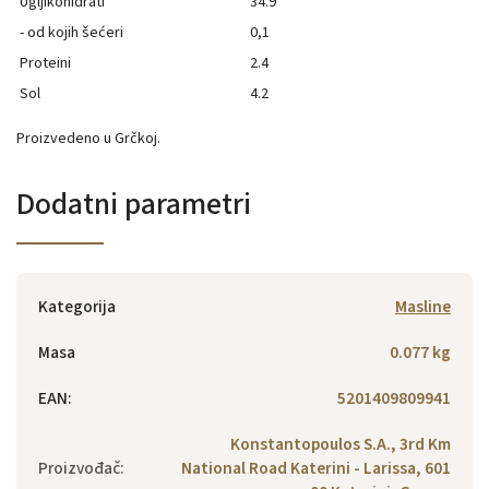
Ugljikohidrati
34.9
- od kojih šećeri
0,1
Proteini
2.4
Sol
4.2
Proizvedeno u Grčkoj.
Dodatni parametri
Kategorija
Masline
Masa
0.077 kg
EAN
:
5201409809941
Konstantopoulos S.A., 3rd Km
Proizvođač
:
National Road Katerini - Larissa, 601