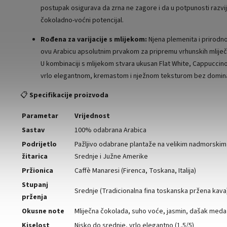
postupak osigurava da zrna ne zagore i da u potpunosti razvij
čokoladno-voćni potencijal.
Rođena za varijacije s mlijekom:
Njena plemenita i prirodno
ovu Arabicu apsolutnim prvakom za pripremu vrhunskih mliječn
U kombinaciji s mlijekom stvara ukusan Flat White, Cappuccino i
vrlo elegantnom, kremastom i nježnom teksturom bez domin
📋
Specifikacije proizvoda
Parametar
Vrijednost
Sastav
100% odabrana Arabica
Podrijetlo
Pažljivo odabrane plantaže na velikim nadmorskim
žitarica
Srednje i Južne Amerike
Pržionica
Caffè Manaresi (Firenca, Toskana, Italija)
Stupanj
Srednje (Tradicionalna fina toskanska pržena kava
prženja
Okusne note
Mliječna čokolada, suho voće, jasmin, dašak meda
Kiselost
Nisko do srednje, vrlo elegantno (1,5/5)