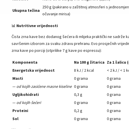
250 g (pakirano u zaštitnoj atmosferi s jednosmje
Ukupna težina
očuvanje mirisa)
📊
Nutritivne vrijednosti
Čista zrna kave bez dodanog šećera ili mlijeka praktički ne sadrže kalo
savršenim izborom za svaku zdravu prehranu. Evo prosječnih vrijedn
zrna kave po porciji (otprilike 7 g kave po espressu):
Komponenta
Na 100 g žitarica
Za 1 šalicu 
Energetska vrijednost
8 kJ / 2 kcal
< 2 kJ / < 1 k
Masti
0 grama
0 grama
—
od kojih zasićene masne kiseline
0 grama
0 grama
Ugljikohidrati
0,3 g
0 grama
—
od kojih šećeri
0 grama
0 grama
Proteini
0,2 g
0 grama
Sol
0 grama
0 grama