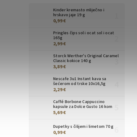
Kinder kremasto mliječno i
hrskavo jaje 19 g
0,99 €
Pringles čips sol i ocat sol i ocat
165g
2,99 €
Storck Werther's Original Caramel
Classic kokice 140 g
3,89 €
Nescafe 3u1 Instant kava sa
šećerom od trske 10x16,5g
2,29 €
Caffé Borbone Cappuccino
kapsule za Dolce Gusto 16 kom
5,69 €
Dupetky s čilijem i limetom 70 g
0,99 €