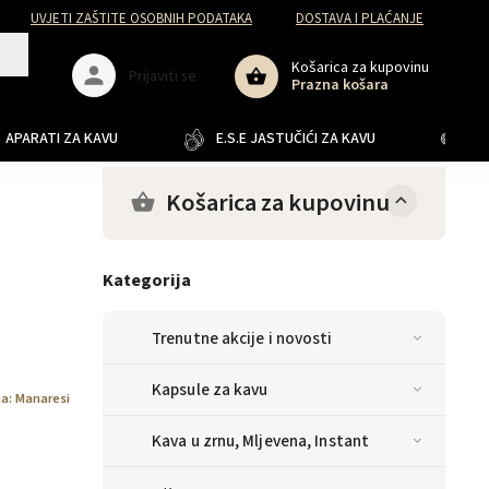
UVJETI ZAŠTITE OSOBNIH PODATAKA
DOSTAVA I PLAĆANJE
Košarica za kupovinu
Prijaviti se
Prazna košara
APARATI ZA KAVU
E.S.E JASTUČIĆI ZA KAVU
JA
Košarica za kupovinu
Kategorija
Trenutne akcije i novosti
Kapsule za kavu
na:
Manaresi
Kava u zrnu, Mljevena, Instant