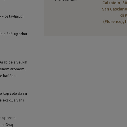
Calzaiolo, 5
San Casciano
di 
– ostavljajući
(Florence), I
 daje čaši ugodnu
Arabice s velikih
injenom aromom,
e kafiće u
e koji žele da im
že ekskluzivan i
om sporom
om. Ovaj