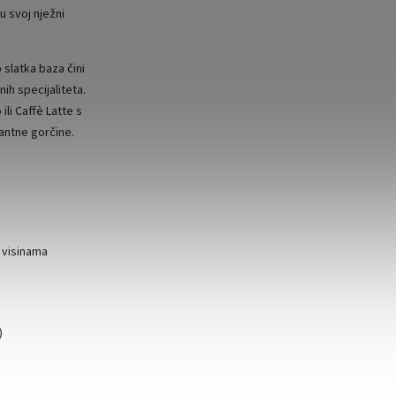
u svoj nježni
 slatka baza čini
ih specijaliteta.
li Caffè Latte s
antne gorčine.
 visinama
)