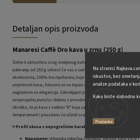
Detaljan opis proizvoda
Manaresi Caffè Oro kava u zrnu (250 g)
Želite li atmosferu svog omiljenog kafića ponijeti kući? Manaresi Or
Na stranici Najkava.co
pakiranju od 250 g odvest će vas u samu kolijevku renesanse - sunč
iskustvo, bez ometanja 
ekskluzivna, 100%-tna mješavina, koja predstavlja zlatni standard fi
analize podataka o kor
umjetnosti kave, fokusira se na topao i iznimno bogat profil okusa 
naglaskom na eleganciju. Zahvaljujući preciznom srednjem prženju, 
Kako biste slobodno kor
nevjerojatnu punoću i dubinu s prirodnom slatkoćom bez traga nežel
Ukratko, to je kava s velikim "K" koja savršeno opisuje sofisticirani ta
temperament i pouzdano će učiniti svako jutarnje i popodnevno uživ
Postavke
☕
Profil okusa s nepogrešivim karakterom
Napomene:
Vrhunska mliječna čokolada, mirisno suho voće i 