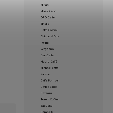
Mikah
Moak Caffe
ORO Caffe
Sinero
Caffe Corsini
Chicco d'Oro
Pellini
Vergnano
BianCaffé
Mauro Caffé
Michael caffe
Zicaffe
Caffe Pompeii
Coffee Limit
Bazzara
Torelli Coffee
Saquella
Baranelli