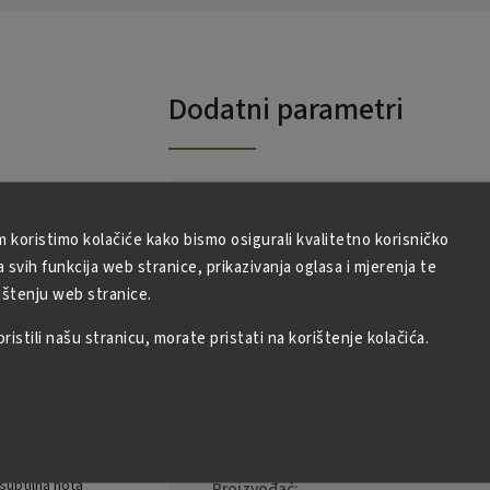
Dodatni parametri
o u praktičnom
Kategorija
Mana
m koristimo kolačiće kako bismo osigurali kvalitetno korisničko
anu Firencu. Ova
svih funkcija web stranice, prikazivanja oglasa i mjerenja te
rentinske
Masa
0.2
ištenju web stranice.
s maksimalnim
zrna dobivaju
istili našu stranicu, morate pristati na korištenje kolačića.
EAN
:
8008587000
jene gorčine.
lijanski
anje ugodnijim.
Caffe Mana
s.a.s., S
Cassia, 
Loca
suptilna nota
Proizvođač
: