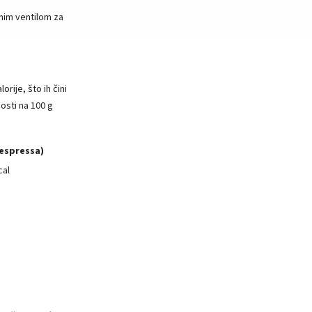
rnim ventilom za
rije, što ih čini
osti na 100 g
(espressa)
cal