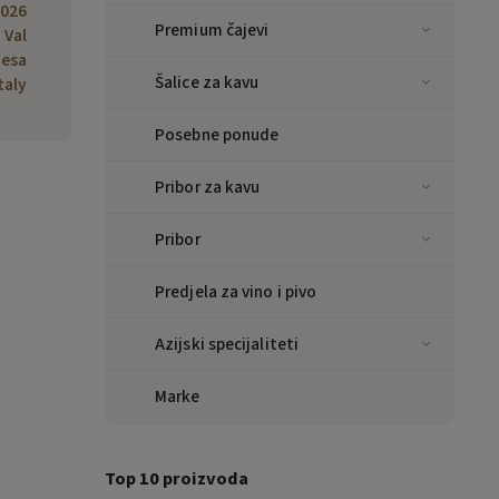
0026
Premium čajevi
 Val
Pesa
Šalice za kavu
taly
Posebne ponude
Pribor za kavu
Pribor
Predjela za vino i pivo
Azijski specijaliteti
Marke
Top 10 proizvoda