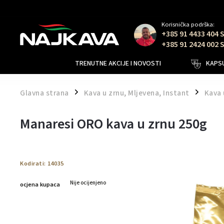
Korisnička podrška:
+385 91 4433 404 
+385 91 2424 002 
TRENUTNE AKCIJE I NOVOSTI
KAPSU
Glavna strana
Kava u zrnu, Mljevena, Instant
Kava 
/
/
Manaresi ORO kava u zrnu 250g
Kodirati:
14035
Nije ocijenjeno
ocjena kupaca