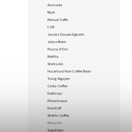
Alvorada
Must
Manuel Caffe
L'OR
Jacobs Douwe Egberts
Julius Meinl
Piazza d'Oro
Melitta
Starbucks
Hucafood Pure Coffee Bean
Trung Nguyen
Costa Coffee
Dallmayr
Passalacqua
Davidoff
Stretto Coffee
Manaresi
Segafredo