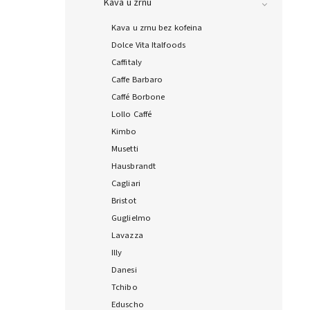
Kava u zrnu
Kava u zrnu bez kofeina
Dolce Vita Italfoods
Caffitaly
Caffe Barbaro
Caffé Borbone
Lollo Caffé
Kimbo
Musetti
Hausbrandt
Cagliari
Bristot
Guglielmo
Lavazza
Illy
Danesi
Tchibo
Eduscho