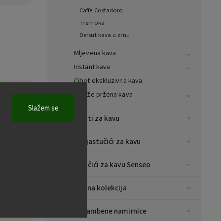
Caffe Costadoro
Trismoka
Dersut kava u zrnu
Mljevena kava
Instant kava
Cibet ekskluzivna kava
Svježe pržena kava
resi
Slažem se
Aparati za kavu
5 kg
E.S.E jastučići za kavu
095
Jastučići za kavu Senseo
resi
Božićna kolekcija
.S. 2
40 -
Prehrambene namirnice
lita