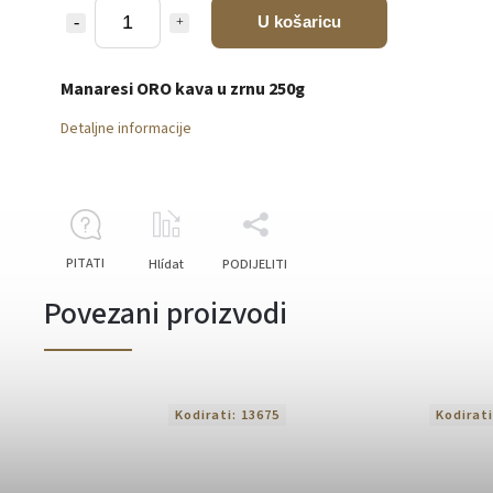
U košaricu
Manaresi ORO kava u zrnu 250g
Detaljne informacije
PITATI
Hlídat
PODIJELITI
Povezani proizvodi
Kodirati:
13675
Kodirat