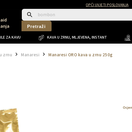
OPĆI UVJETI POSLOVANJA
Said
Sanja
Pretraži
LE ZA KAVU
KAVA U ZRNU, MLJEVENA, INSTANT
u zrnu
Manaresi
Manaresi ORO kava u zrnu 250g
/
/
Ocje