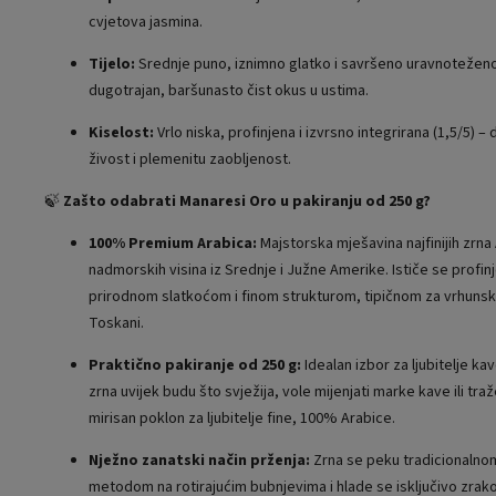
cvjetova jasmina.
Tijelo:
Srednje puno, iznimno glatko i savršeno uravnoteženo 
dugotrajan, baršunasto čist okus u ustima.
Kiselost:
Vrlo niska, profinjena i izvrsno integrirana (1,5/5) –
živost i plemenitu zaobljenost.
🍃
Zašto odabrati Manaresi Oro u pakiranju od 250 g?
100% Premium Arabica:
Majstorska mješavina najfinijih zrna 
nadmorskih visina iz Srednje i Južne Amerike. Ističe se prof
prirodnom slatkoćom i finom strukturom, tipičnom za vrhunsk
Toskani.
Praktično pakiranje od 250 g:
Idealan izbor za ljubitelje kav
zrna uvijek budu što svježija, vole mijenjati marke kave ili tra
mirisan poklon za ljubitelje fine, 100% Arabice.
Nježno zanatski način prženja:
Zrna se peku tradicionaln
metodom na rotirajućim bubnjevima i hlade se isključivo zrak