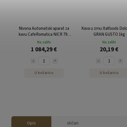
Nivona Automatski aparat za
Kava u zrnu Italfoods Dolc
kavu CafeRomatica NICR 795
GRAN GUSTO 1kg
Titanium/Chrom
Na zalihi
Na zalihi
1 084,29 €
20,19 €
U košaricu
U košaricu
Opis
sličan