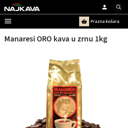
Prazna košara
Pretraži
Manaresi ORO kava u zrnu 1kg