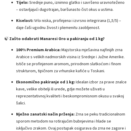
Tijelo:
Srednje puno, iznimno glatko i savršeno uravnoteženo
– ostavljajući dugotrajan, baršunasto čist okus u ustima.
Kiselost:
Vrlo niska, profinjena i izvrsno integrirana (1,5/5) –
daje čaši ugodnu živost i plemenitu zaobljenost.
🍃
Zašto odabrati Manaresi Oro u pakiranju od 1 kg?
100% Premium Arabica:
Majstorska mješavina najfinijih zrna
Arabice s velikih nadmorskih visina iz Srednje i Južne Amerike.
Ističe se profinjenom aromom, prirodnom slatkoćom i finom
strukturom, tipičnom za vrhunske kafiće u Toskani.
Ekonomično pakiranje od 1 kg:
Idealan izbor za prave znalce
kave, velike obitelji ili urede, gdje možete uživati ​​u
reprezentativnoj kvaliteti i beskompromisnom okusu u svakoj
šalici.
Nježno zanatski način prženja:
Zrna se peku tradicionalnom
sporom metodom na rotirajućim bubnjevima i hlade se
isključivo zrakom. Ovaj postupak osigurava da zrna ne zagore i