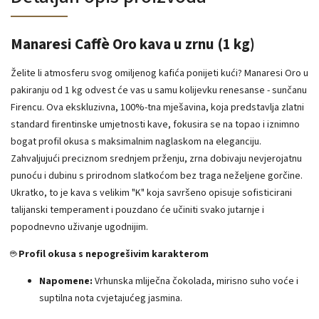
Manaresi Caffè Oro kava u zrnu (1 kg)
Želite li atmosferu svog omiljenog kafića ponijeti kući? Manaresi Oro u
pakiranju od 1 kg odvest će vas u samu kolijevku renesanse - sunčanu
Firencu. Ova ekskluzivna, 100%-tna mješavina, koja predstavlja zlatni
standard firentinske umjetnosti kave, fokusira se na topao i iznimno
bogat profil okusa s maksimalnim naglaskom na eleganciju.
Zahvaljujući preciznom srednjem prženju, zrna dobivaju nevjerojatnu
punoću i dubinu s prirodnom slatkoćom bez traga neželjene gorčine.
Ukratko, to je kava s velikim "K" koja savršeno opisuje sofisticirani
talijanski temperament i pouzdano će učiniti svako jutarnje i
popodnevno uživanje ugodnijim.
☕
Profil okusa s nepogrešivim karakterom
Napomene:
Vrhunska mliječna čokolada, mirisno suho voće i
suptilna nota cvjetajućeg jasmina.