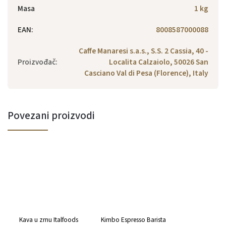
Masa
1 kg
EAN
:
8008587000088
Caffe Manaresi s.a.s., S.S. 2 Cassia, 40 -
Proizvođač
:
Localita Calzaiolo, 50026 San
Casciano Val di Pesa (Florence), Italy
Povezani proizvodi
Kava u zrnu Italfoods
Kimbo Espresso Barista