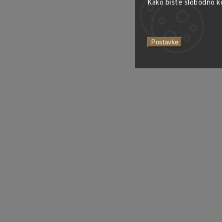
Kako biste slobodno kor
Postavke