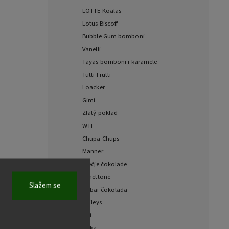
LOTTE Koalas
Lotus Biscoff
Bubble Gum bomboni
Vanelli
Tayas bomboni i karamele
Tutti Frutti
Loacker
Gimi
Zlatý poklad
WTF
Chupa Chups
Manner
Dječje čokolade
Panettone
Slažem se
Dubai čokolada
Baileys
Fizi
Milka