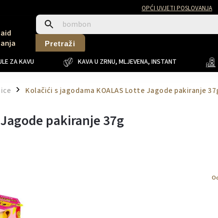
OPĆI UVJETI POSLOVANJA
Said
Sanja
Pretraži
LE ZA KAVU
KAVA U ZRNU, MLJEVENA, INSTANT
tice
Kolačići s jagodama KOALAS Lotte Jagode pakiranje 37
/
 Jagode pakiranje 37g
Oc