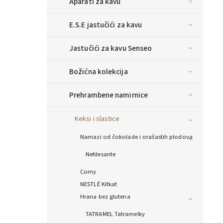
Aparati za kavu
E.S.E jastučići za kavu
Jastučići za kavu Senseo
Božićna kolekcija
Prehrambene namirnice
Keksi i slastice
Namazi od čokolade i orašastih plodova
Nefdesante
Corny
NESTLÉ Kitkat
Hrana bez glutena
TATRAMEL Tatramelky