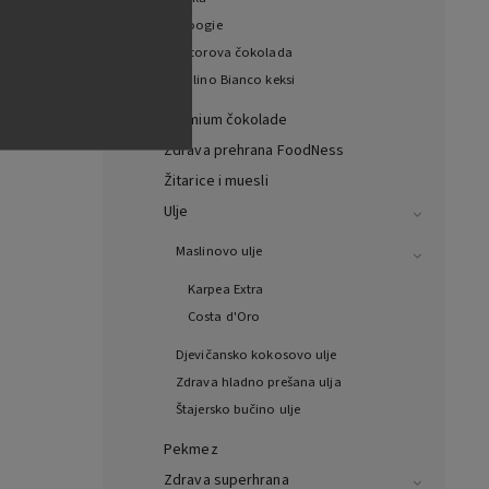
Woogie
Witorova čokolada
Mulino Bianco keksi
Premium čokolade
Zdrava prehrana FoodNess
Žitarice i muesli
Ulje
Maslinovo ulje
Karpea Extra
Costa d'Oro
Djevičansko kokosovo ulje
Zdrava hladno prešana ulja
Štajersko bučino ulje
Pekmez
Zdrava superhrana