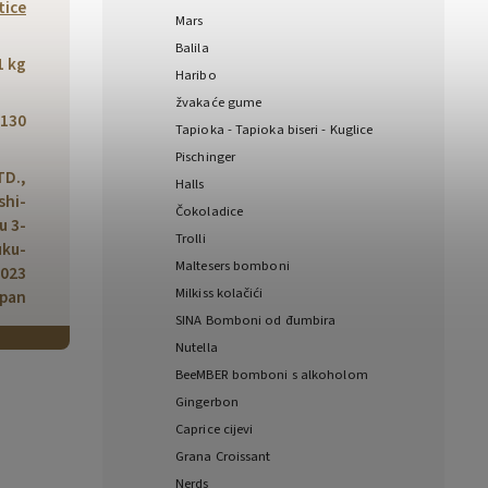
tice
Mars
Balila
1 kg
Haribo
žvakaće gume
130
Tapioka - Tapioka biseri - Kuglice
Pischinger
TD.,
Halls
shi-
Čokoladice
u 3-
Trolli
uku-
Maltesers bomboni
0023
Milkiss kolačići
apan
SINA Bomboni od đumbira
Nutella
BeeMBER bomboni s alkoholom
Gingerbon
Caprice cijevi
Grana Croissant
Nerds