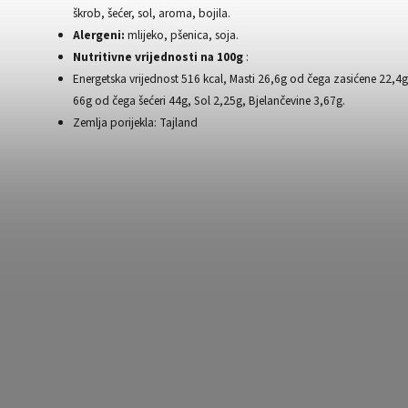
škrob, šećer, sol, aroma, bojila.
Alergeni:
mlijeko, pšenica, soja.
Nutritivne vrijednosti na 100g
:
Energetska vrijednost 516 kcal, Masti 26,6g od čega zasićene 22,4g,
66g od čega šećeri 44g, Sol 2,25g, Bjelančevine 3,67g.
Zemlja porijekla: Tajland