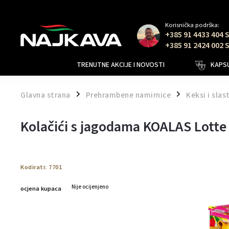
Korisnička podrška:
+385 91 4433 404 
+385 91 2424 002 
TRENUTNE AKCIJE I NOVOSTI
KAPSU
Glavna strana
Prehrambene namirnice
Keksi i slas
/
/
Kolačići s jagodama KOALAS Lotte
Kodirati:
7701
Nije ocijenjeno
ocjena kupaca