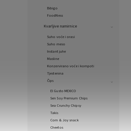
Bibigo
FoodNess
Kvarljive namirnice
Suho voće i orasi
Suho meso
Instant juhe
Masline
Konzervirano voće i kompoti
Tjestenina
Čips
El Gusto MEXICO
Sen Soy Premium Chips
Sea Crunchy Chipsy
Takis
Corn & Joy snack
Cheetos