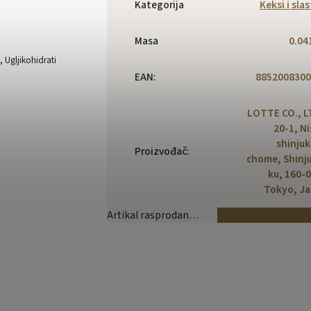
Kategorija
Keksi i slas
Masa
0.04
 Ugljikohidrati
EAN
:
8852008300
LOTTE CO., L
20-1, Ni
shinjuk
Proizvođač
:
chome, Shinj
ku, 160-
Tokyo, J
Artikal rasprodan…