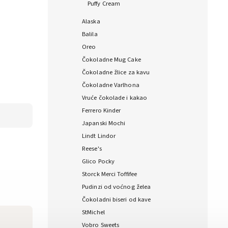
Puffy Cream
Alaska
Balila
Oreo
Čokoladne Mug Cake
Čokoladne žlice za kavu
Čokoladne Varlhona
Vruće čokolade i kakao
Ferrero Kinder
Japanski Mochi
Lindt Lindor
Reese's
Glico Pocky
Storck Merci Toffifee
Pudinzi od voćnog želea
Čokoladni biseri od kave
StMichel
Vobro Sweets