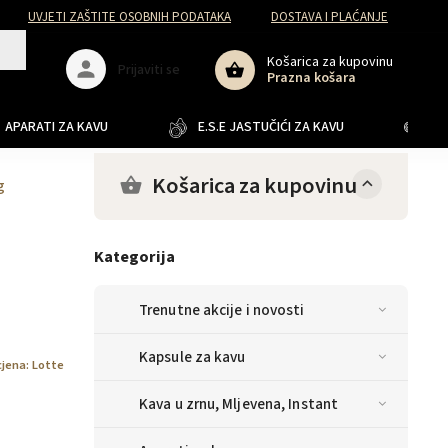
UVJETI ZAŠTITE OSOBNIH PODATAKA
DOSTAVA I PLAĆANJE
Košarica za kupovinu
Prijaviti se
Prazna košara
APARATI ZA KAVU
E.S.E JASTUČIĆI ZA KAVU
JA
Košarica za kupovinu
g
Kategorija
Trenutne akcije i novosti
Kapsule za kavu
jena:
Lotte
Kava u zrnu, Mljevena, Instant