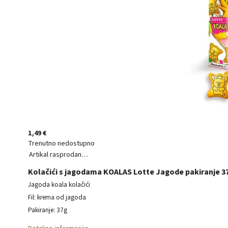
1,49 €
Trenutno nedostupno
Artikal rasprodan…
Kolačići s jagodama KOALAS Lotte Jagode pakiranje 3
Jagoda koala kolačići
Fil: krema od jagoda
Pakiranje: 37g