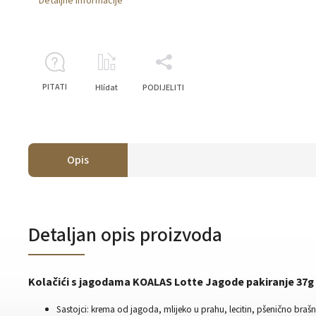
Detaljne informacije
PITATI
Hlídat
PODIJELITI
Opis
Detaljan opis proizvoda
Kolačići s jagodama KOALAS Lotte Jagode pakiranje 37g
Sastojci: krema od jagoda, mlijeko u prahu, lecitin, pšenično braš