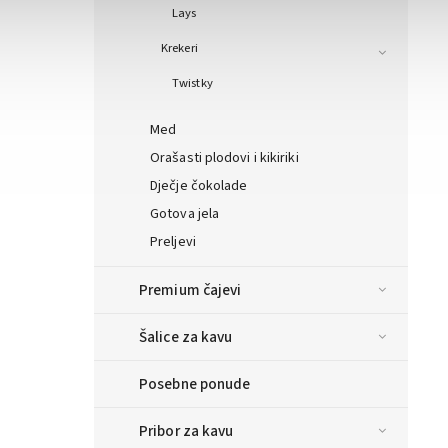
Lays
Krekeri
Twistky
Med
Orašasti plodovi i kikiriki
Dječje čokolade
Gotova jela
Preljevi
Premium čajevi
Šalice za kavu
Posebne ponude
Pribor za kavu