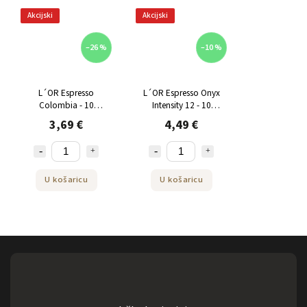
Akcijski
Akcijski
–26 %
–10 %
L´OR Espresso
L´OR Espresso Onyx
Colombia - 10
Intensity 12 - 10
aluminijskih kapsula
aluminijskih kapsula
3,69 €
4,49 €
kompatibilnih s
kompatibilnih s
Nespresso® aparatima
Nespresso® aparatima
za kavu*
za kavu*
U košaricu
U košaricu