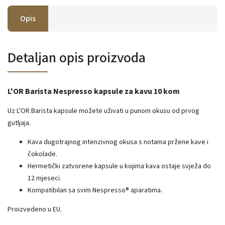
Opis
Detaljan opis proizvoda
L'OR Barista Nespresso kapsule za kavu 10 kom
Uz L'OR Barista kapsule možete uživati u punom okusu od prvog
gutljaja.
Kava dugotrajnog intenzivnog okusa s notama pržene kave i
čokolade.
Hermetički zatvorene kapsule u kojima kava ostaje svježa do
12 mjeseci.
Kompatibilan sa svim Nespresso® aparatima.
Proizvedeno u EU.