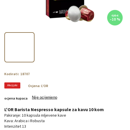
4,99 €
–10 %
Kodirati:
18707
Akcijski
Ocjena:
L'OR
Nije ocijenjeno
ocjena kupaca
L'OR Barista Nespresso kapsule za kavu 10 kom
Pakiranje: 10 kapsula mljevene kave
Kava: Arabica i Robusta
Intenzitet 13