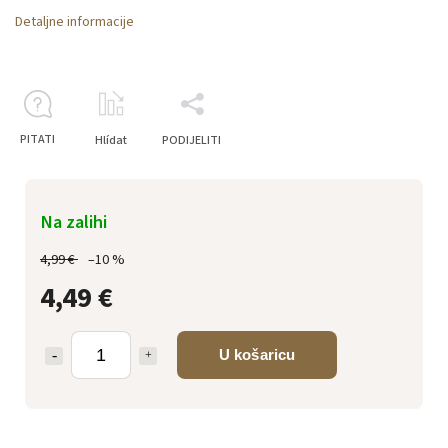
Detaljne informacije
PITATI
Hlídat
PODIJELITI
Na zalihi
4,99 €
–10 %
4,49 €
U košaricu