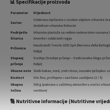
📊 Specifikacije proizvoda
Parametar
Vrijednost
Odabrana mješavina s visokim udjelom vrhunske Arab
Sastav
dodatkom vrhunske Robuste
Podrijetlo
Vrhunske plantaže na velikim nadmorskim visinama 
žitarica
Amerike i odabranih regija
Hausbrandt Trieste 1892 SpA (Nervesa della Battagli
Pržionica
Italija)
Stupanj
Srednje (Srednje prženje – tradicionalno blago prže
prženja
Italije)
Okusne note
Slatki kakao, med, zreli citrusi, naznake lješnjaka i z
Kiselost
Vrlo fino, profinjeno i savršeno zaobljeno (2 / 5)
Ukupna
500 g (pakirano u zaštitnoj atmosferi u vrećici vrhun
težina
ventilom)
🔢 Nutritivne informacije (Nutritivne vrijed