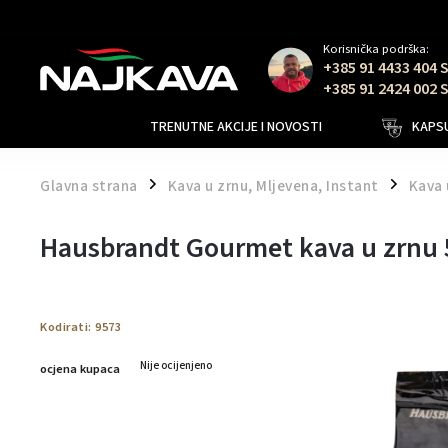
Korisnička podrška:
+385 91 4433 404 
+385 91 2424 002 
TRENUTNE AKCIJE I NOVOSTI
KAPSU
Glavna strana
Kava u zrnu, Mljevena, Instant
Kava 
/
/
Hausbrandt Gourmet kava u zrnu
Kodirati:
9573
Nije ocijenjeno
ocjena kupaca