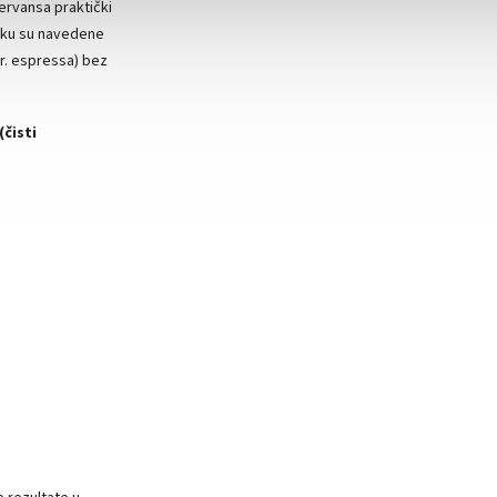
ervansa praktički
avku su navedene
pr. espressa) bez
(čisti