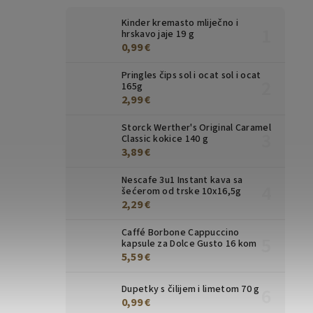
Kinder kremasto mliječno i
hrskavo jaje 19 g
0,99 €
Pringles čips sol i ocat sol i ocat
165g
2,99 €
Storck Werther's Original Caramel
Classic kokice 140 g
3,89 €
Nescafe 3u1 Instant kava sa
šećerom od trske 10x16,5g
2,29 €
Caffé Borbone Cappuccino
kapsule za Dolce Gusto 16 kom
5,59 €
Dupetky s čilijem i limetom 70 g
0,99 €