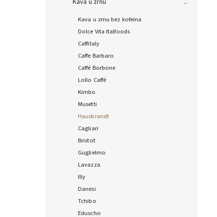
Kava u zrnu
Kava u zrnu bez kofeina
Dolce Vita Italfoods
Caffitaly
Caffe Barbaro
Caffé Borbone
Lollo Caffé
Kimbo
Musetti
Hausbrandt
Cagliari
Bristot
Guglielmo
Lavazza
Illy
Danesi
Tchibo
Eduscho