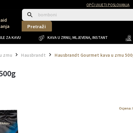
OPĆI UVJETI POSLOVANJA
Said
Sanja
Pretraži
LE ZA KAVU
KAVA U ZRNU, MLJEVENA, INSTANT
u zrnu
Hausbrandt
Hausbrandt Gourmet kava u zrnu 500
/
/
 500g
Ocjena: