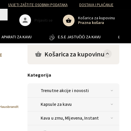
UVJETI ZAŠTITE OSOBNIH PODATAKA
DOSTAVA I PLAĆANJE
Košarica za kupovinu
Prijaviti se
Prazna košara
APARATI ZA KAVU
E.S.E JASTUČIĆI ZA KAVU
JA
Košarica za kupovinu
g
Kategorija
Trenutne akcije i novosti
Kapsule za kavu
Hausbrandt
Kava u zrnu, Mljevena, Instant