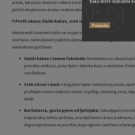
Kako biste slobodno kor
urede, luksuzne domove i mlince kave koji preferiraju brži promet za
jamčiti eksplozivnu aromu i maksimalno stanje zrna svaki put kada s
☕ Profil okusa: Slatki kakao, zreli citrusi i suptilna nota rijet
Postavke
Hausbrandt Gourmet ističe se svojim neobično baršunastim, glatkim
savršeno zaokruženom paletom plemenitih tonova s ​​ugodnim, toplim
minimalnom gorčinom:
Slatki kakao i tamna čokolada:
Dominantna os okusa koja 
prirodnu slatkoću, puno tijelo i duboku bazu s neobično čisti
završetkom.
Zreli citrusi i med:
U bogatom tijelu i intenzivnoj aromi, nježn
profinjeni tonovi slatkoće meda i svježeg citrusnog voća, daj
dodir.
Baršunasta, gusta pjena od lješnjaka:
Zahvaljujući preciz
majstorskoj tehnici prženja, ova mješavina stvara prekrasnu,
dugotrajnu kremu na površini, koja sigurno zadržava očarava