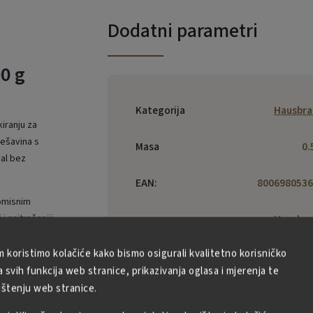
Dodatni parametri
0 g
Kategorija
Hausbra
iranju za
ješavina s
Masa
0.
ual bez
EAN
:
8006980536
romisnim
i najtraženiji
Hausbra
Trieste 
Ova ekskluzivna
S.p.A.
ažljivo odabranih
m koristimo kolačiće kako bismo osigurali kvalitetno korisničko
Proizvođač
:
Foscarini,
plantaža u
svih funkcija web stranice, prikazivanja oglasa i mjerenja te
31040 Ner
e Robuste za
ištenju web stranice.
della Battag
 manje premium
I