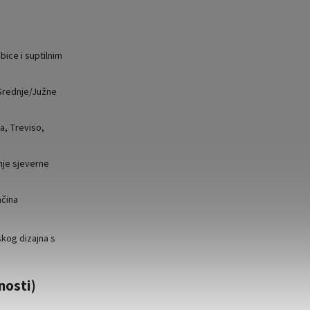
ice i suptilnim
Srednje/Južne
a, Treviso,
nje sjeverne
ačina
skog dizajna s
nosti)