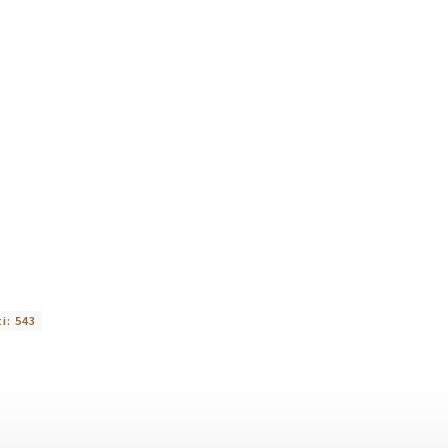
ti:
543