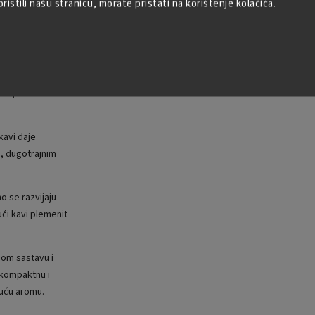
istili našu stranicu, morate pristati na korištenje kolačića.
liha, što će
e otvore.
Artikal rasprodan…
kog začina
 karakterom i
 tijelom i
kavi daje
m, dugotrajnim
o se razvijaju
ući kavi plemenit
nom sastavu i
 kompaktnu i
juću aromu.