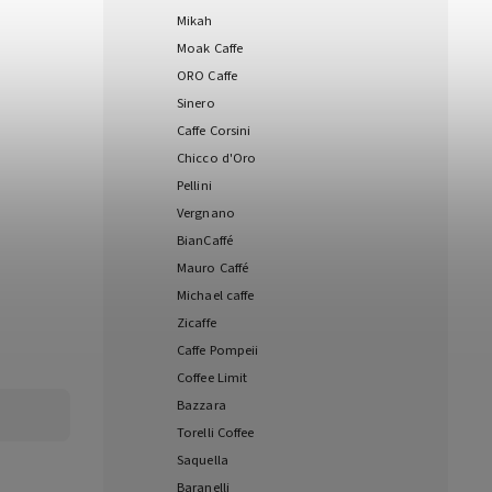
Mikah
Moak Caffe
ORO Caffe
Sinero
Caffe Corsini
Chicco d'Oro
Pellini
Vergnano
BianCaffé
Mauro Caffé
Michael caffe
Zicaffe
Caffe Pompeii
Coffee Limit
Bazzara
Torelli Coffee
Saquella
Baranelli