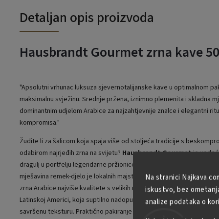
Detaljan opis proizvoda
Hausbrandt Gourmet zrna kave 50
"Apsolutni vrhunac luksuza sjevernotalijanske kave u optimalnom pak
maksimalnu svježinu. Srednje pržena, iznimno plemenita i skladna m
dominantnim udjelom Arabice za najzahtjevnije znalce i elegantni rit
kompromisa."
Žudite li za šalicom koja spaja više od stoljeća tradicije s beskomp
odabirom najrjeđih zrna na svijetu?
Hausbrandt Gourmet
je vodeći 
dragulj u portfelju legendarne pržionice iz Trsta (osnovane 1892.). 
mješavina remek-djelo je lokalnih majstora pržionica. Sastoji se od p
Na stranici Najkava.co
zrna Arabice najviše kvalitete s velikih nadmorskih visina s poznatih 
iskustvo, bez ometanja 
Latinskoj Americi, koja suptilno nadopunjuje kapljica najfinije azijsk
analize podataka o kor
savršenu teksturu. Praktično pakiranje od 500 g idealan je izbor za