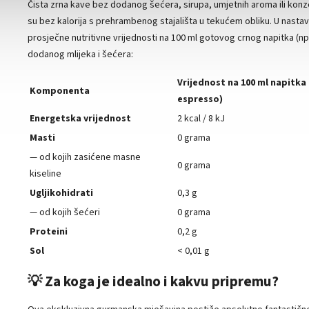
Čista zrna kave bez dodanog šećera, sirupa, umjetnih aroma ili konz
su bez kalorija s prehrambenog stajališta u tekućem obliku. U nast
prosječne nutritivne vrijednosti na 100 ml gotovog crnog napitka (n
dodanog mlijeka i šećera:
Vrijednost na 100 ml napitka 
Komponenta
espresso)
Energetska vrijednost
2 kcal / 8 kJ
Masti
0 grama
— od kojih zasićene masne
0 grama
kiseline
Ugljikohidrati
0,3 g
— od kojih šećeri
0 grama
Proteini
0,2 g
Sol
< 0,01 g
💡 Za koga je idealno i kakvu pripremu?