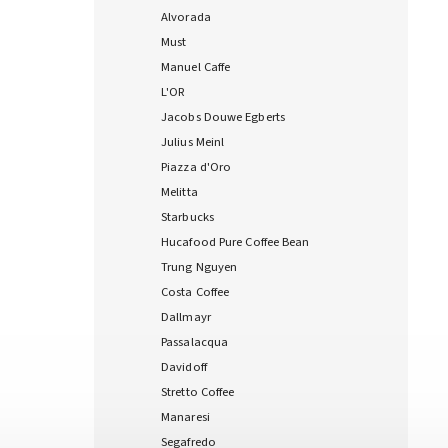
Alvorada
Must
Manuel Caffe
L'OR
Jacobs Douwe Egberts
Julius Meinl
Piazza d'Oro
Melitta
Starbucks
Hucafood Pure Coffee Bean
Trung Nguyen
Costa Coffee
Dallmayr
Passalacqua
Davidoff
Stretto Coffee
Manaresi
Segafredo