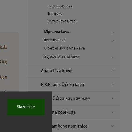
Caffe Costadoro
Trismoka
Dersut kava u zrnu
Mljevena kava
Instant kava
ndt
Cibet ekskluzivna kava
Svježe pržena kava
5 kg
Aparati za kavu
050
E.S.E jastučići za kavu
ndt
Jastučići za kavu Senseo
1892
, Via
Slažem se
 52,
Božićna kolekcija
vesa
lia,
Prehrambene namirnice
taly