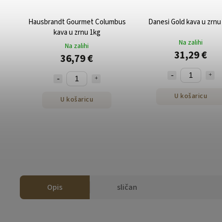
Hausbrandt Gourmet Columbus
Danesi Gold kava u zrnu
kava u zrnu 1kg
Na zalihi
Na zalihi
31,29 €
36,79 €
U košaricu
U košaricu
Opis
sličan