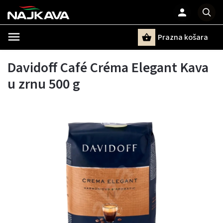
Prazna košara
Pretraži
Davidoff Café Créma Elegant Kava
u zrnu 500 g