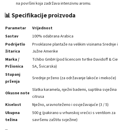
na površini koja zadržava intenzivnu aromu.
📊 Specifikacije proizvoda
Parametar
Vrijednost
Sastav
100% odabrana Arabica
Podrijetlo
Prvoklasne plantaže na velikim visinama Srednje i
žitarica
Južne Amerike
Marka /
Tchibo GmbH (pod licencom tvrtke Davidoff & Cie
Pržionica
SA, Švicarska)
Stupanj
Srednje prženo (za održavanje lakoće i mekoće)
prženja
Slatka karamela, nježni bademi, suptilna svježina
Okusne note
citrusa
Kiselost
Nježno, uravnoteženo i osvježavajuće (3 / 5)
Ukupna
500 g (pakirano u vrhunskoj vrećici s ventilom za
težina
savršenu zaštitu svježine)