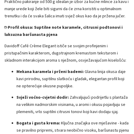
Praktično pakiranje od 500 g idealan je izbor za kućne mlince za kavu i
manje urede koji žele biti sigurni da će zrna koristiti u optimalnom
trenutku i da će svaka šalica imati svjež okus kao da je pržena jučer.
☕ Profil okusa: Suptilne note karamele, citrusni podtonovi i
luksuzna baršunasta pjena
Davidoff Café Crème Elegant ističe se svojim profinjenim i
pristupačnim karakterom, dugotrajnom kremastom teksturom i
skladnom interakcijom aroma s nježnom, osvježavajućom kiselošću:
Mekana karamela i prženi bademi:
Glavna linija okusa daje
kavi prirodnu, suptilnu slatkoću i gladak, elegantan profil koji
ne opterećuje okusne pupoljke.
Svježi voćno-cvjetni dodir:
Zahvaljujući podrijetlu s plantaža
na velikim nadmorskim visinama, u aromi i okusu pojavljuju se
plemeniti, vrlo suptilni citrusni tonovi koji kavi dodaju sjaj.
Bogata i gusta krema:
Ključna značajka ove mješavine - kada
se pravilno pripremi, stvara neobično visoku, baršunastu pjenu