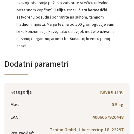
svakog otvaranja pažljivo zatvorite vrećicu (idealno
posebnom kopčom) ili ulijte zrna u čistu hermetički
zatvorenu posudu i pohranite na suhom, tamnom i
hladnom mjestu. Manja težina od 500 g omogućuje vam
brzu konzumaciju kave, tako da uvijek možete uživati ​​u
njezinoj elegantnoj aromi i baršunastoj kremi u punoj
snazi.
Dodatni parametri
Kategorija
Kava u zrnu
Masa
0.5 kg
EAN
:
4006067920448
Tchibo GmbH, Uberseering 18, 22297
Proizvođač
: