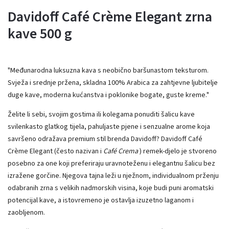
Davidoff Café Crème Elegant zrna
kave 500 g
"Međunarodna luksuzna kava s neobično baršunastom teksturom.
Svježa i srednje pržena, skladna 100% Arabica za zahtjevne ljubitelje
duge kave, moderna kućanstva i poklonike bogate, guste kreme."
Želite li sebi, svojim gostima ili kolegama ponuditi šalicu kave
svilenkasto glatkog tijela, pahuljaste pjene i senzualne arome koja
savršeno odražava premium stil brenda Davidoff? Davidoff Café
Crème Elegant (često nazivan i
Café Crema
) remek-djelo je stvoreno
posebno za one koji preferiraju uravnoteženu i elegantnu šalicu bez
izražene gorčine. Njegova tajna leži u nježnom, individualnom prženju
odabranih zrna s velikih nadmorskih visina, koje budi puni aromatski
potencijal kave, a istovremeno je ostavlja izuzetno laganom i
zaobljenom.