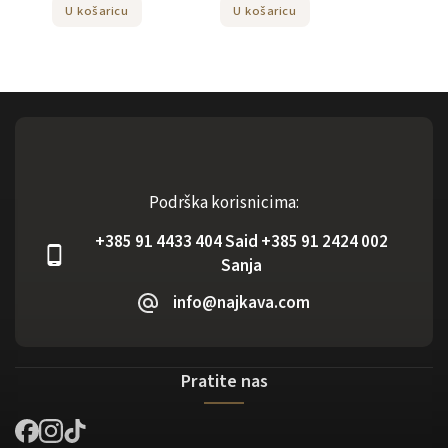
U košaricu
U košaricu
Podrška korisnicima:
+385 91 4433 404 Said +385 91 2424 002
Sanja
info@najkava.com
Pratite nas