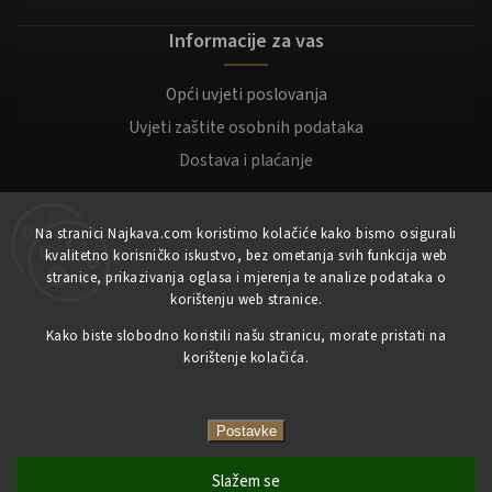
Informacije za vas
Opći uvjeti poslovanja
Uvjeti zaštite osobnih podataka
Dostava i plaćanje
Za kupce
Na stranici Najkava.com koristimo kolačiće kako bismo osigurali
kvalitetno korisničko iskustvo, bez ometanja svih funkcija web
Moj račun
stranice, prikazivanja oglasa i mjerenja te analize podataka o
korištenju web stranice.
Registracija
Kako biste slobodno koristili našu stranicu, morate pristati na
Prijaviti se
korištenje kolačića.
Copyright 2023
NajKava.com
sva prava pridržana
Postavke
Slažem se