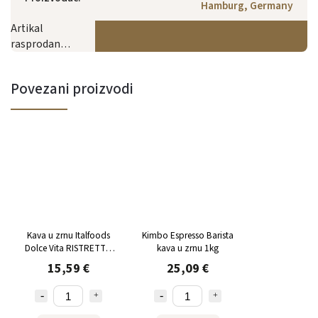
Hamburg, Germany
Artikal
rasprodan…
Povezani proizvodi
Kava u zrnu Italfoods
Kimbo Espresso Barista
Dolce Vita RISTRETTO
kava u zrnu 1kg
1kg
15,59 €
25,09 €