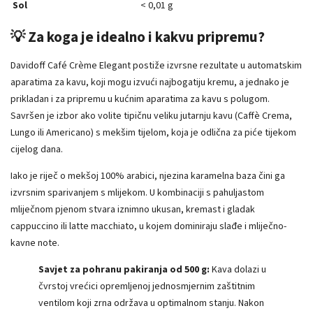
Sol
< 0,01 g
💡 Za koga je idealno i kakvu pripremu?
Davidoff Café Crème Elegant postiže izvrsne rezultate u automatskim
aparatima za kavu, koji mogu izvući najbogatiju kremu, a jednako je
prikladan i za pripremu u kućnim aparatima za kavu s polugom.
Savršen je izbor ako volite tipičnu veliku jutarnju kavu (Caffè Crema,
Lungo ili Americano) s mekšim tijelom, koja je odlična za piće tijekom
cijelog dana.
Iako je riječ o mekšoj 100% arabici, njezina karamelna baza čini ga
izvrsnim sparivanjem s mlijekom. U kombinaciji s pahuljastom
mliječnom pjenom stvara iznimno ukusan, kremast i gladak
cappuccino ili latte macchiato, u kojem dominiraju slađe i mliječno-
kavne note.
Savjet za pohranu pakiranja od 500 g:
Kava dolazi u
čvrstoj vrećici opremljenoj jednosmjernim zaštitnim
ventilom koji zrna održava u optimalnom stanju. Nakon