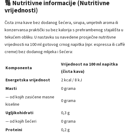
🔢 Nutritivne informacije (Nutritivne
vrijednosti)
Čista zrna kave bez dodanog šećera, sirupa, umjetnih aroma ili
konzervansa praktički su bez kalorija s prehrambenog stajališta u
tekućem obliku. U nastavku su navedene prosječne nutritivne
vrijednosti na 100 ml gotovog crnog napitka (npr. espressa ili caffè
creme) bez dodanog mlijeka i šećera:
Vrijednost na 100 ml napitka
Komponenta
(čista kava)
Energetska vrijednost
2 kcal / 8 kJ
Masti
0 grama
— od kojih zasićene masne
0 grama
kiseline
Ugljikohidrati
0,3 g
— od kojih šećeri
0 grama
Proteini
0,2 g