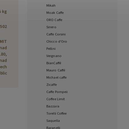
Mikah
5 kg
Moak Caffe
ORO Caffe
502
Sinero
Caffe Corsini
IMIT
Chicco d'Oro
 nad
Pellini
180,
Vergnano
 nad
BianCaffé
zech
Mauro Caffé
blic
Michael caffe
Zicaffe
Caffe Pompeii
Coffee Limit
Bazzara
Torelli Coffee
Saquella
Baranelli