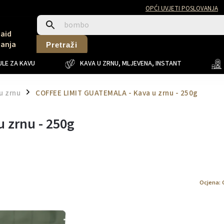
OPĆI UVJETI POSLOVANJA
Said
Sanja
Pretraži
LE ZA KAVU
KAVA U ZRNU, MLJEVENA, INSTANT
u zrnu
COFFEE LIMIT GUATEMALA - Kava u zrnu - 250g
/
 zrnu - 250g
Ocjena: