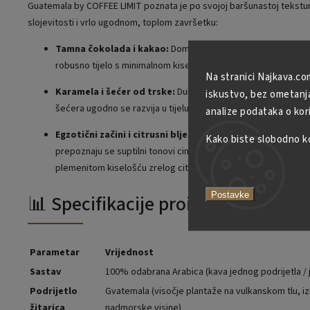
Guatemala by COFFEE LIMIT poznata je po svojoj baršunastoj tekstu
slojevitosti i vrlo ugodnom, toplom završetku:
Tamna čokolada i kakao:
Dominantni stup okusa koji kavi d
robusno tijelo s minimalnom kiselošću.
Na stranici Najkava.co
Karamela i šećer od trske:
Duboka, balzamična slatkoća ka
iskustvo, bez ometanja 
šećera ugodno se razvija u tijelu.
analize podataka o kor
Egzotični začini i citrusni bljesak:
U bogatoj aromi i dugot
Kako biste slobodno kor
prepoznaju se suptilni tonovi cimeta ili klinčića, nadopunjeni v
plemenitom kiselošću zrelog citrusa.
Postavke
📊 Specifikacije proizvoda
Parametar
Vrijednost
Sastav
100% odabrana Arabica (kava jednog podrijetla / 
Podrijetlo
Gvatemala (visočje plantaže na vulkanskom tlu, i
žitarica
nadmorske visine)