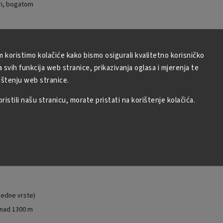
ri, bogatom
aje puno, bogato i
m koristimo kolačiće kako bismo osigurali kvalitetno korisničko
rameliziranog
svih funkcija web stranice, prikazivanja oglasa i mjerenja te
ištenju web stranice.
rajnom okusu
istili našu stranicu, morate pristati na korištenje kolačića.
rlo suptilnom,
jedne vrste)
znad 1300 m