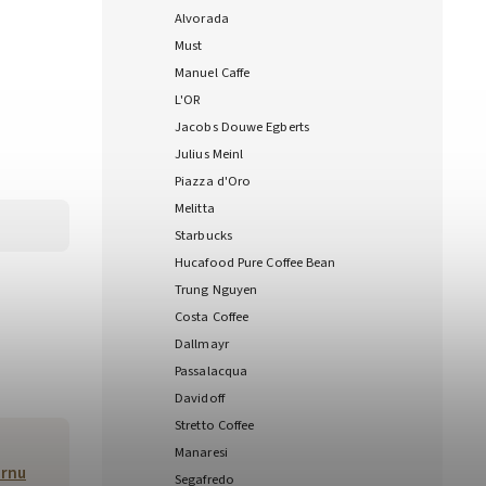
Alvorada
Must
Manuel Caffe
L'OR
Jacobs Douwe Egberts
Julius Meinl
Piazza d'Oro
Melitta
Starbucks
Hucafood Pure Coffee Bean
Trung Nguyen
Costa Coffee
Dallmayr
Passalacqua
Davidoff
Stretto Coffee
Manaresi
zrnu
Segafredo