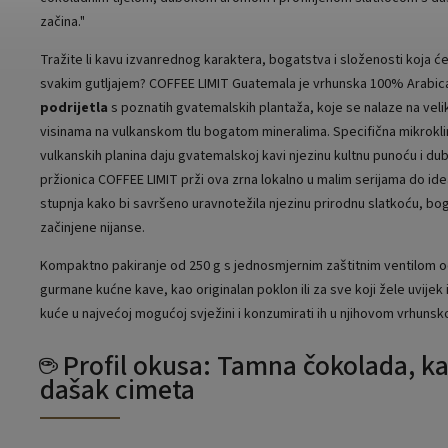
začina."
Tražite li kavu izvanrednog karaktera, bogatstva i složenosti koja će 
svakim gutljajem? COFFEE LIMIT Guatemala je vrhunska 100% Arabi
podrijetla
s poznatih gvatemalskih plantaža, koje se nalaze na ve
visinama na vulkanskom tlu bogatom mineralima. Specifična mikrokli
vulkanskih planina daju gvatemalskoj kavi njezinu kultnu punoću i du
pržionica COFFEE LIMIT prži ova zrna lokalno u malim serijama do id
stupnja kako bi savršeno uravnotežila njezinu prirodnu slatkoću, boga
začinjene nijanse.
Kompaktno pakiranje od 250 g s jednosmjernim zaštitnim ventilom od
gurmane kućne kave, kao originalan poklon ili za sve koji žele uvijek
kuće u najvećoj mogućoj svježini i konzumirati ih u njihovom vrhuns
☕ Profil okusa: Tamna čokolada, ka
dašak cimeta