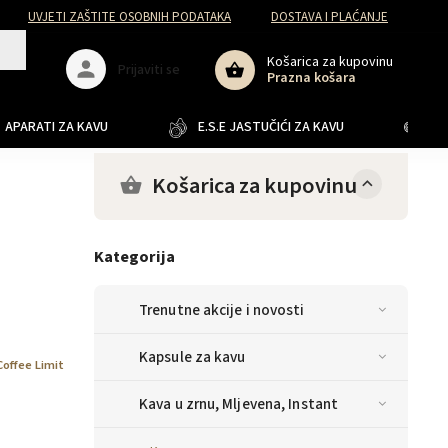
UVJETI ZAŠTITE OSOBNIH PODATAKA
DOSTAVA I PLAĆANJE
Košarica za kupovinu
Prijaviti se
Prazna košara
APARATI ZA KAVU
E.S.E JASTUČIĆI ZA KAVU
JA
Košarica za kupovinu
Kategorija
Trenutne akcije i novosti
Kapsule za kavu
Coffee Limit
Kava u zrnu, Mljevena, Instant