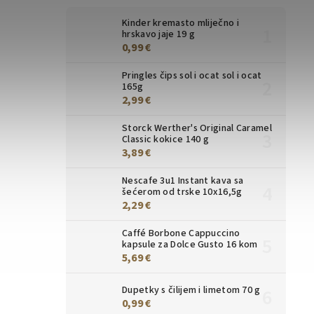
Kinder kremasto mliječno i
hrskavo jaje 19 g
0,99 €
Pringles čips sol i ocat sol i ocat
165g
2,99 €
Storck Werther's Original Caramel
Classic kokice 140 g
3,89 €
Nescafe 3u1 Instant kava sa
šećerom od trske 10x16,5g
2,29 €
Caffé Borbone Cappuccino
kapsule za Dolce Gusto 16 kom
5,69 €
Dupetky s čilijem i limetom 70 g
0,99 €