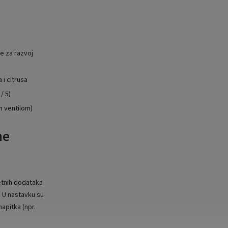
e za razvoj
i citrusa
/ 5)
m ventilom)
ne
etnih dodataka
. U nastavku su
apitka (npr.