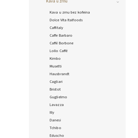
Kava u zrnu
Kava u zrnu bez kofeina
Dolce Vita Italfoods
Caffitaly
Caffe Barbaro
Caffé Borbone
Lollo Caffé
Kimbo
Musetti
Hausbrandt
Cagliari
Bristot
Guglielmo
Lavazza
Illy
Danesi
Tchibo
Eduscho