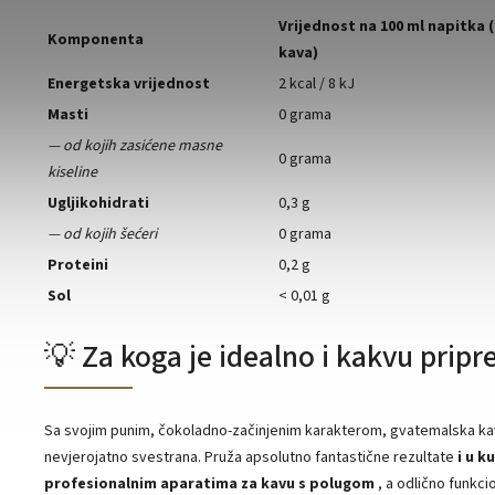
Vrijednost na 100 ml napitka (
Komponenta
kava)
Energetska vrijednost
2 kcal / 8 kJ
Masti
0 grama
— od kojih zasićene masne
0 grama
kiseline
Ugljikohidrati
0,3 g
— od kojih šećeri
0 grama
Proteini
0,2 g
Sol
< 0,01 g
💡 Za koga je idealno i kakvu prip
Sa svojim punim, čokoladno-začinjenim karakterom, gvatemalska ka
nevjerojatno svestrana. Pruža apsolutno fantastične rezultate
i u k
profesionalnim aparatima za kavu s polugom
, a odlično funkcio