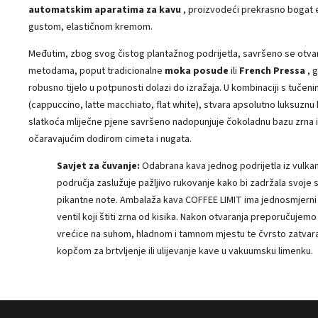
automatskim aparatima za kavu
, proizvodeći prekrasno bogat 
gustom, elastičnom kremom.
Međutim, zbog svog čistog plantažnog podrijetla, savršeno se otvara
metodama, poput tradicionalne
moka posude
ili
French Pressa
, 
robusno tijelo u potpunosti dolazi do izražaja. U kombinaciji s tučen
(cappuccino, latte macchiato, flat white), stvara apsolutno luksuznu 
slatkoća mliječne pjene savršeno nadopunjuje čokoladnu bazu zrna i
očaravajućim dodirom cimeta i nugata.
Savjet za čuvanje:
Odabrana kava jednog podrijetla iz vulka
područja zaslužuje pažljivo rukovanje kako bi zadržala svoje 
pikantne note. Ambalaža kava COFFEE LIMIT ima jednosmjerni 
ventil koji štiti zrna od kisika. Nakon otvaranja preporučujem
vrećice na suhom, hladnom i tamnom mjestu te čvrsto zatvar
kopčom za brtvljenje ili ulijevanje kave u vakuumsku limenku.