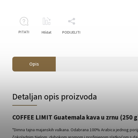
PITATI
Hlídat
PODIJELITI
Opis
Detaljan opis proizvoda
COFFEE LIMIT Guatemala kava u zrnu (250 g
"Dimna tajna majanskih vulkana. Odabrana 100% Arabica jednog porij
čokoladnim tijelom, dubokom aromom i profinjenom slatkoćom s da