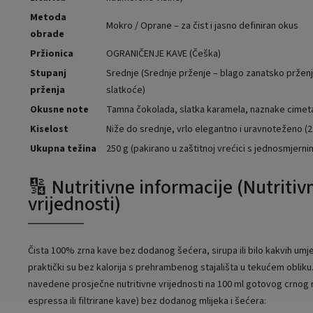
Metoda
Mokro / Oprane – za čist i jasno definiran okus
obrade
Pržionica
OGRANIČENJE KAVE (Češka)
Stupanj
Srednje (Srednje prženje – blago zanatsko prženj
prženja
slatkoće)
Okusne note
Tamna čokolada, slatka karamela, naznake cimeta 
Kiselost
Niže do srednje, vrlo elegantno i uravnoteženo (2 
Ukupna težina
250 g (pakirano u zaštitnoj vrećici s jednosmjerni
🔢 Nutritivne informacije (Nutritiv
vrijednosti)
Čista 100% zrna kave bez dodanog šećera, sirupa ili bilo kakvih umj
praktički su bez kalorija s prehrambenog stajališta u tekućem obliku
navedene prosječne nutritivne vrijednosti na 100 ml gotovog crnog n
espressa ili filtrirane kave) bez dodanog mlijeka i šećera: