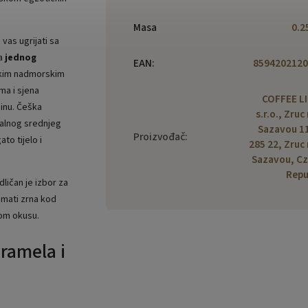
Masa
0.2
vas ugrijati sa
ca
jednog
EAN
:
8594202120
likim nadmorskim
ma i sjena
COFFEE L
binu. Češka
s.r.o., Zruc
ealnog srednjeg
Sazavou 1
Proizvođač
:
to tijelo i
285 22, Zruc
Sazavou, C
Repu
ličan je izbor za
 imati zrna kod
kom okusu.
ramela i