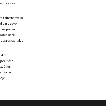
espresso s
 i alternativnim
gdje njegovo
im mlijekom
kombinaciju -
 stvara napitak s
nskih
specifične
zaštitni
o čuvanje
anje