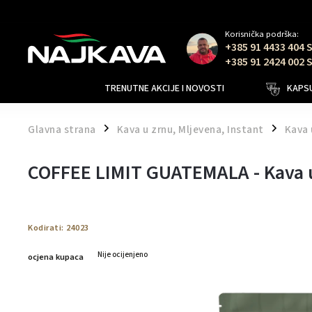
Korisnička podrška:
+385 91 4433 404 
+385 91 2424 002 
TRENUTNE AKCIJE I NOVOSTI
KAPSU
Glavna strana
Kava u zrnu, Mljevena, Instant
Kava 
/
/
COFFEE LIMIT GUATEMALA - Kava u
Kodirati:
24023
Nije ocijenjeno
ocjena kupaca