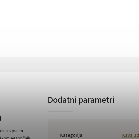
Dodatni parametri
)
ekla s punim
Kategorija
Kava u 
škom egzotičnih