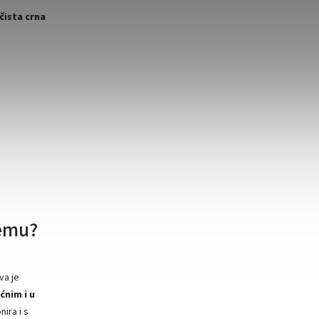
čista crna
remu?
va je
ućnim i u
nira i s