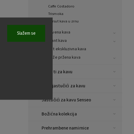
Caffe Costadoro
Trismoka
Dersut kava u zrnu
Mljevena kava
Slažem se
Instant kava
Cibet ekskluzivna kava
Svježe pržena kava
Aparati za kavu
E.S.E jastučići za kavu
Jastučići za kavu Senseo
Božićna kolekcija
Prehrambene namirnice