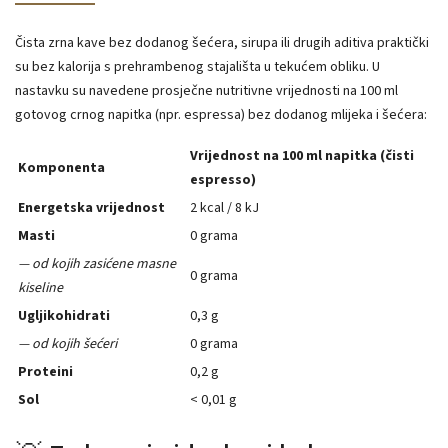
Čista zrna kave bez dodanog šećera, sirupa ili drugih aditiva praktički
su bez kalorija s prehrambenog stajališta u tekućem obliku. U
nastavku su navedene prosječne nutritivne vrijednosti na 100 ml
gotovog crnog napitka (npr. espressa) bez dodanog mlijeka i šećera:
Vrijednost na 100 ml napitka (čisti
Komponenta
espresso)
Energetska vrijednost
2 kcal / 8 kJ
Masti
0 grama
— od kojih zasićene masne
0 grama
kiseline
Ugljikohidrati
0,3 g
— od kojih šećeri
0 grama
Proteini
0,2 g
Sol
< 0,01 g