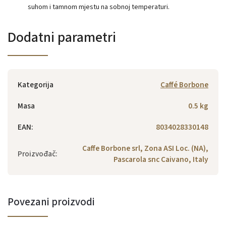
suhom i tamnom mjestu na sobnoj temperaturi.
Dodatni parametri
Kategorija
Caffé Borbone
Masa
0.5 kg
EAN
:
8034028330148
Caffe Borbone srl, Zona ASI Loc. (NA),
Proizvođač
:
Pascarola snc Caivano, Italy
Povezani proizvodi