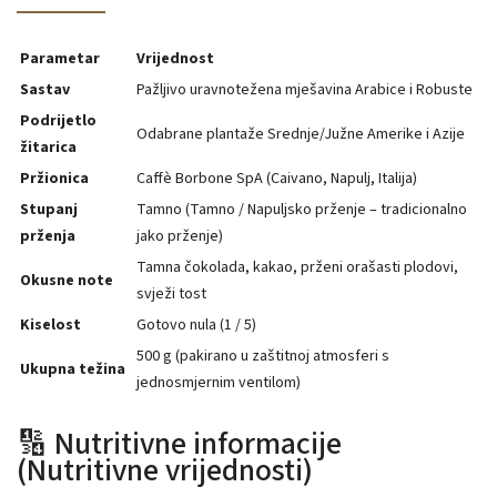
Parametar
Vrijednost
Sastav
Pažljivo uravnotežena mješavina Arabice i Robuste
Podrijetlo
Odabrane plantaže Srednje/Južne Amerike i Azije
žitarica
Pržionica
Caffè Borbone SpA (Caivano, Napulj, Italija)
Stupanj
Tamno (Tamno / Napuljsko prženje – tradicionalno
prženja
jako prženje)
Tamna čokolada, kakao, prženi orašasti plodovi,
Okusne note
svježi tost
Kiselost
Gotovo nula (1 / 5)
500 g (pakirano u zaštitnoj atmosferi s
Ukupna težina
jednosmjernim ventilom)
🔢 Nutritivne informacije
(Nutritivne vrijednosti)