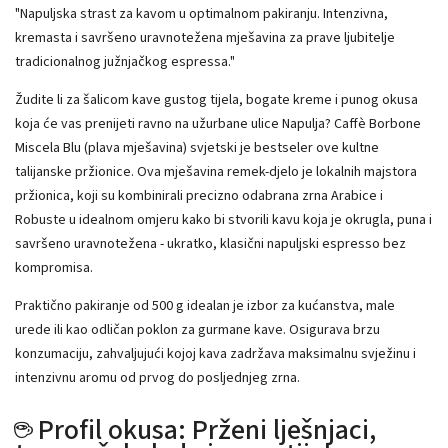
"Napuljska strast za kavom u optimalnom pakiranju. Intenzivna,
kremasta i savršeno uravnotežena mješavina za prave ljubitelje
tradicionalnog južnjačkog espressa."
Žudite li za šalicom kave gustog tijela, bogate kreme i punog okusa
koja će vas prenijeti ravno na užurbane ulice Napulja? Caffè Borbone
Miscela Blu (plava mješavina) svjetski je bestseler ove kultne
talijanske pržionice. Ova mješavina remek-djelo je lokalnih majstora
pržionica, koji su kombinirali precizno odabrana zrna Arabice i
Robuste u idealnom omjeru kako bi stvorili kavu koja je okrugla, puna i
savršeno uravnotežena - ukratko, klasični napuljski espresso bez
kompromisa.
Praktično pakiranje od 500 g idealan je izbor za kućanstva, male
urede ili kao odličan poklon za gurmane kave. Osigurava brzu
konzumaciju, zahvaljujući kojoj kava zadržava maksimalnu svježinu i
intenzivnu aromu od prvog do posljednjeg zrna.
☕ Profil okusa: Prženi lješnjaci,