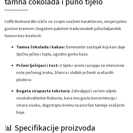
tamna čokolada i puno tijelo
Caffè Borbone Blu ističe se svojim snažnim karakterom, nevjerojatno
gustom kremom i bogatom paletom tradicionalnih južnotalijanskih
tonova bez kiselosti:
Tamna čokolada i kakao:
Dominantni sastojak koji kavi daje
tipičnu jačinu i toplu, ugodno gorku bazu.
Prženi lješnjaci i tost:
U tijelu i aromi razvijaju se intenzivne
note pečenog kruha, žitarica i slatkih prženih orašastih
plodova.
Bogata sirupasta tekstura:
Zahvaljujući većem udjelu
visokokvalitetne Robuste, kava ima gustu konzistenciju i
stvara visoku, dugotrajnu kremu na površini tamnije orašaste
boje.
📊 Specifikacije proizvoda