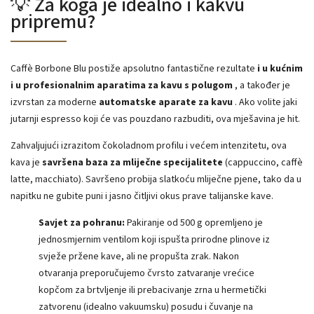
💡 Za koga je idealno i kakvu
pripremu?
Caffè Borbone Blu postiže apsolutno fantastične rezultate
i u kućnim
i u profesionalnim aparatima za kavu s polugom
, a također je
izvrstan za moderne
automatske aparate za kavu
. Ako volite jaki
jutarnji espresso koji će vas pouzdano razbuditi, ova mješavina je hit.
Zahvaljujući izrazitom čokoladnom profilu i većem intenzitetu, ova
kava je
savršena baza za mliječne specijalitete
(cappuccino, caffè
latte, macchiato). Savršeno probija slatkoću mliječne pjene, tako da u
napitku ne gubite puni i jasno čitljivi okus prave talijanske kave.
Savjet za pohranu:
Pakiranje od 500 g opremljeno je
jednosmjernim ventilom koji ispušta prirodne plinove iz
svježe pržene kave, ali ne propušta zrak. Nakon
otvaranja preporučujemo čvrsto zatvaranje vrećice
kopčom za brtvljenje ili prebacivanje zrna u hermetički
zatvorenu (idealno vakuumsku) posudu i čuvanje na