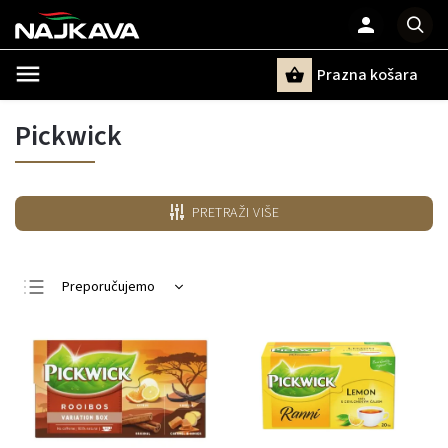
Prazna košara
Pretraži
Pickwick
PRETRAŽI VIŠE
Preporučujemo
Najjeftiniji
Najskuplji
Najprodavanije
Po abecedi