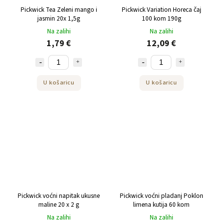
Pickwick Tea Zeleni mango i
Pickwick Variation Horeca čaj
jasmin 20x 1,5g
100 kom 190g
Na zalihi
Na zalihi
1,79 €
12,09 €
U košaricu
U košaricu
Pickwick voćni napitak ukusne
Pickwick voćni pladanj Poklon
maline 20 x 2 g
limena kutija 60 kom
Na zalihi
Na zalihi