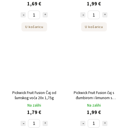
1,69 €
1,99 €
U košaricu
U košaricu
Pickwick Fruit Fusion Čaj od
Pickwick Fruit Fusion čaj s
šumskog voća 20x 1,75g
đumbirom i limunom s
limunskom travom 20x 2g
Na zalihi
Na zalihi
1,79 €
1,99 €