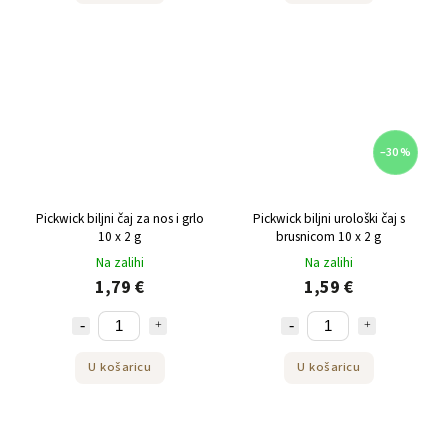
–30 %
Pickwick biljni čaj za nos i grlo
Pickwick biljni urološki čaj s
10 x 2 g
brusnicom 10 x 2 g
Na zalihi
Na zalihi
1,79 €
1,59 €
U košaricu
U košaricu