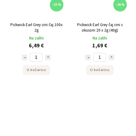
–23 %
–26 %
Pickwick Earl Grey crni čaj 100x
Pickwick Earl Grey čaj crni s
2g
okusom 20 x 2g (40g)
Na zalihi
Na zalihi
6,49 €
1,69 €
U košaricu
U košaricu