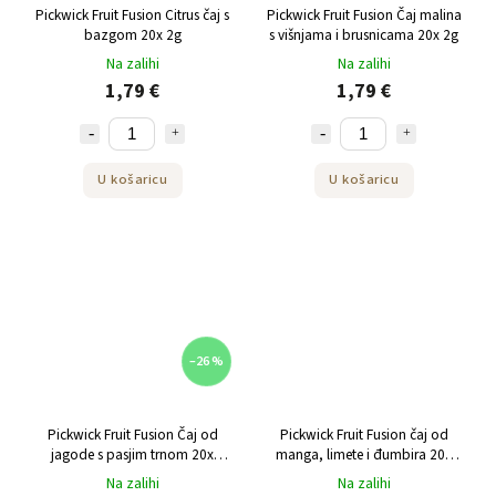
Pickwick Fruit Fusion Citrus čaj s
Pickwick Fruit Fusion Čaj malina
bazgom 20x 2g
s višnjama i brusnicama 20x 2g
Na zalihi
Na zalihi
1,79 €
1,79 €
U košaricu
U košaricu
–26 %
Pickwick Fruit Fusion Čaj od
Pickwick Fruit Fusion čaj od
jagode s pasjim trnom 20x
manga, limete i đumbira 20x
1,75g
1,75g
Na zalihi
Na zalihi