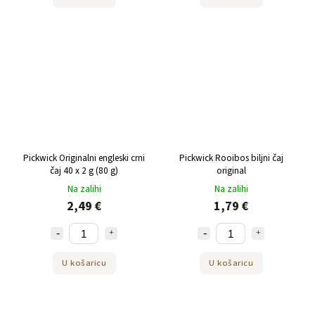
Pickwick Originalni engleski crni
Pickwick Rooibos biljni čaj
čaj 40 x 2 g (80 g)
original
Na zalihi
Na zalihi
2,49 €
1,79 €
U košaricu
U košaricu