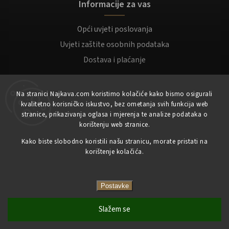
Informacije za vas
Opći uvjeti poslovanja
Uvjeti zaštite osobnih podataka
Dostava i plaćanje
Za kupce
Na stranici Najkava.com koristimo kolačiće kako bismo osigurali
kvalitetno korisničko iskustvo, bez ometanja svih funkcija web
Moj račun
stranice, prikazivanja oglasa i mjerenja te analize podataka o
korištenju web stranice.
Registracija
Prijaviti se
Kako biste slobodno koristili našu stranicu, morate pristati na
korištenje kolačića.
Copyright 2023
NajKava.com
sva prava pridržana
Postavke
Slažem se