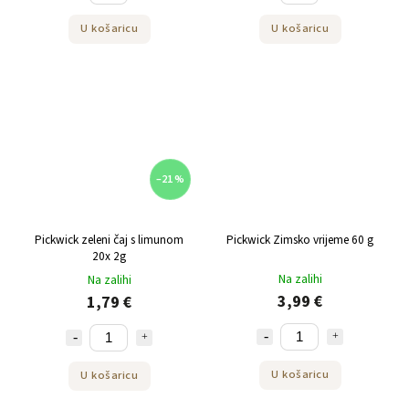
U košaricu
U košaricu
–21 %
Pickwick zeleni čaj s limunom
Pickwick Zimsko vrijeme 60 g
20x 2g
Na zalihi
Na zalihi
3,99 €
1,79 €
U košaricu
U košaricu