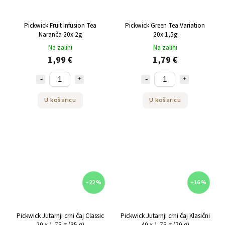
Pickwick Fruit Infusion Tea
Pickwick Green Tea Variation
Naranča 20x 2g
20x 1,5g
Na zalihi
Na zalihi
1,99 €
1,79 €
U košaricu
U košaricu
–22 %
–16 %
Pickwick Jutarnji crni čaj Classic
Pickwick Jutarnji crni čaj Klasični
20 x 1,75 g (35 g)
40 x 1,75 g ​​(70 g)