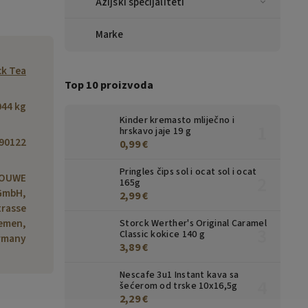
Azijski specijaliteti
Marke
ck Tea
Top 10 proizvoda
044 kg
Kinder kremasto mliječno i
hrskavo jaje 19 g
90122
0,99 €
Pringles čips sol i ocat sol i ocat
DOUWE
165g
GmbH,
2,99 €
rasse
remen,
Storck Werther's Original Caramel
Classic kokice 140 g
rmany
3,89 €
Nescafe 3u1 Instant kava sa
šećerom od trske 10x16,5g
2,29 €