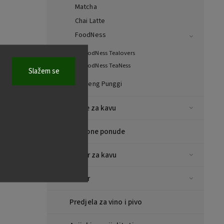
Matcha
Chai Latte
FoodNess
FoodNess Tealovers
FoodNess TeaNess
Slažem se
Ginseng Punggi
Šalice za kavu
Posebne ponude
Pribor za kavu
Pribor
Predjela za vino i pivo