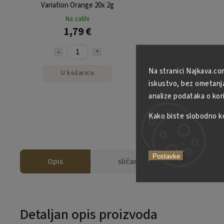
Variation Orange 20x 2g
Na zalihi
1,79 €
Na stranici Najkava.co
U košaricu
iskustvo, bez ometanja 
analize podataka o kor
Kako biste slobodno kor
Postavke
Opis
sličan
Detaljan opis proizvoda