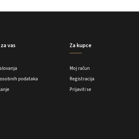
 za vas
Za kupce
oslovanja
Moj račun
e osobnih podataka
Registracija
ćanje
Prijaviti se