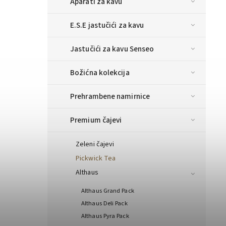
Aparati za kavu
E.S.E jastučići za kavu
Jastučići za kavu Senseo
Božićna kolekcija
Prehrambene namirnice
Premium čajevi
Zeleni čajevi
Pickwick Tea
Althaus
Althaus Grand Pack
Althaus Deli Pack
Althaus Pyra Pack