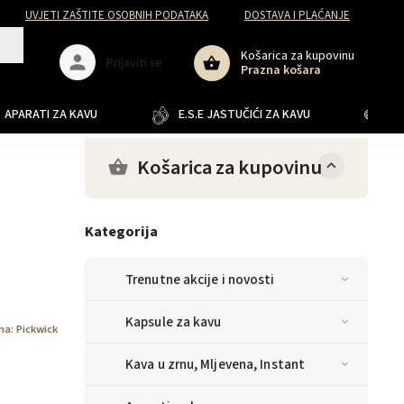
UVJETI ZAŠTITE OSOBNIH PODATAKA
DOSTAVA I PLAĆANJE
Košarica za kupovinu
Prijaviti se
Prazna košara
APARATI ZA KAVU
E.S.E JASTUČIĆI ZA KAVU
JA
Košarica za kupovinu
Kategorija
Trenutne akcije i novosti
Kapsule za kavu
na:
Pickwick
Kava u zrnu, Mljevena, Instant