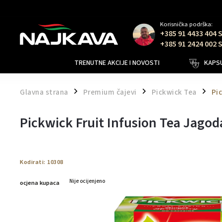
Korisnička podrška:
+385 91 4433 404 
+385 91 2424 002 
TRENUTNE AKCIJE I NOVOSTI
KAPSU
Glavna strana
Premium čajevi
Pickwick Tea
Pi
/
/
/
Pickwick Fruit Infusion Tea Jagod
Kodirati:
10308
Nije ocijenjeno
ocjena kupaca