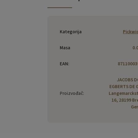
Kategorija
Pickwi
Masa
0.
EAN
:
87110003
JACOBS 
EGBERTS DE 
Proizvođač
:
Langemarckst
16, 28199 B
Ge