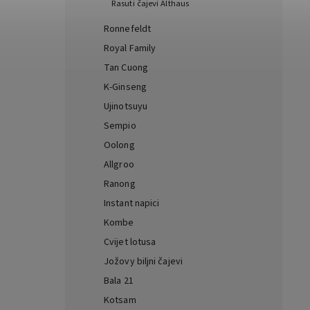
Rasuti čajevi Althaus
Ronnefeldt
Royal Family
Tan Cuong
K-Ginseng
Ujinotsuyu
Sempio
Oolong
Allgroo
Ranong
Instant napici
Kombe
Cvijet lotusa
Jožovy biljni čajevi
Bala 21
Kotsam