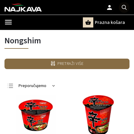
Prazna košara
Pretraži
Nongshim
PRETRAŽI VIŠE
Preporučujemo
Najjeftiniji
Najskuplji
Najprodavanije
Po abecedi