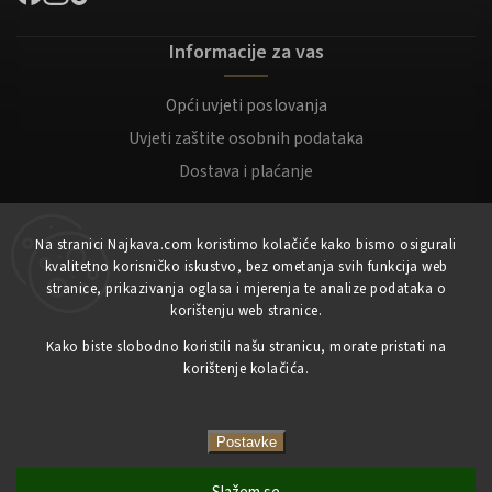
Informacije za vas
Opći uvjeti poslovanja
Uvjeti zaštite osobnih podataka
Dostava i plaćanje
Za kupce
Na stranici Najkava.com koristimo kolačiće kako bismo osigurali
kvalitetno korisničko iskustvo, bez ometanja svih funkcija web
Moj račun
stranice, prikazivanja oglasa i mjerenja te analize podataka o
korištenju web stranice.
Registracija
Kako biste slobodno koristili našu stranicu, morate pristati na
Prijaviti se
korištenje kolačića.
Copyright 2023
NajKava.com
sva prava pridržana
Postavke