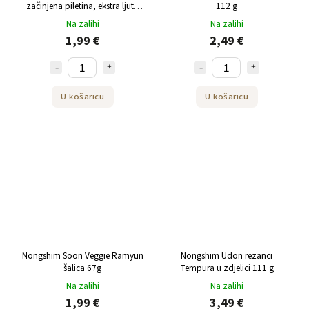
začinjena piletina, ekstra ljuta
112 g
120 g
Na zalihi
Na zalihi
1,99 €
2,49 €
U košaricu
U košaricu
Nongshim Soon Veggie Ramyun
Nongshim Udon rezanci
šalica 67g
Tempura u zdjelici 111 g
Na zalihi
Na zalihi
1,99 €
3,49 €