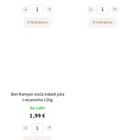
U košaricu
U košaricu
Shin Ramyun vruća instant juha
s rezancima 120g
Na zalihi
1,99 €