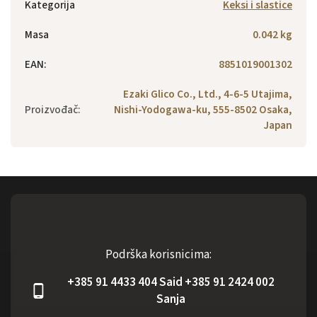
Kategorija
Keksi i slastice
Masa
0.042 kg
EAN
:
8851019001302
Ezaki Glico Co., Ltd., 4-6-5 Utajima,
Proizvođač
:
Nishi-Yodogawa-ku, 555-8502 Osaka,
Japan
Podrška korisnicima:
+385 91 4433 404 Said +385 91 2424 002
Sanja