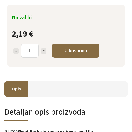
Na zalihi
2,19 €
U košaricu
Opis
Detaljan opis proizvoda
GLICO Wheat Pocky borovnice s jogurtom 38 g