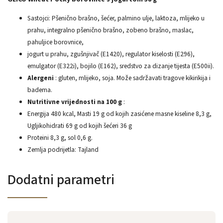
Sastojci: Pšenično brašno, šećer, palmino ulje, laktoza, mlijeko u
prahu, integralno pšenično brašno, zobeno brašno, maslac,
pahuljice borovnice,
jogurt u prahu, zgušnjivač (E1420), regulator kiselosti (E296),
emulgator (E322i), bojilo (E162), sredstvo za dizanje tijesta (E500ii).
Alergeni
: gluten, mlijeko, soja. Može sadržavati tragove kikirikija i
badema.
Nutritivne vrijednosti na 100 g
:
Energija 480 kcal, Masti 19 g od kojih zasićene masne kiseline 8,3 g,
Ugljikohidrati 69 g od kojih šećeri 36 g
Proteini 8,3 g, sol 0,6 g.
Zemlja podrijetla: Tajland
Dodatni parametri