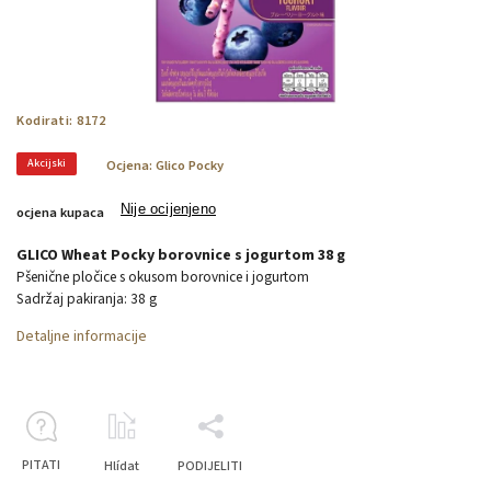
Kodirati:
8172
Akcijski
Ocjena:
Glico Pocky
Nije ocijenjeno
ocjena kupaca
GLICO Wheat Pocky borovnice s jogurtom 38 g
Pšenične pločice s okusom borovnice i jogurtom
Sadržaj pakiranja: 38 g
Detaljne informacije
PITATI
Hlídat
PODIJELITI