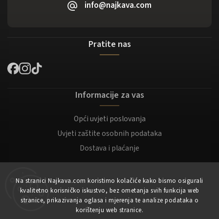
info@najkava.com
Pratite nas
Informacije za vas
Opći uvjeti poslovanja
Uvjeti zaštite osobnih podataka
Dostava i plaćanje
Za kupce
Na stranici Najkava.com koristimo kolačiće kako bismo osigurali
kvalitetno korisničko iskustvo, bez ometanja svih funkcija web
Moj račun
stranice, prikazivanja oglasa i mjerenja te analize podataka o
korištenju web stranice.
Registracija