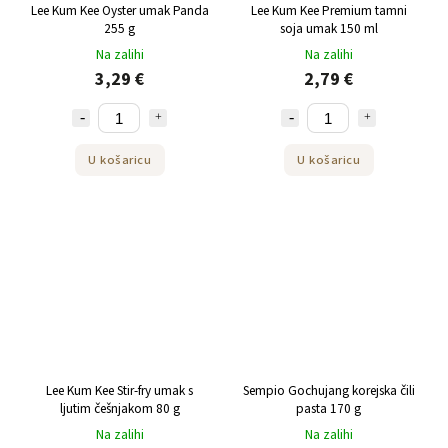
Lee Kum Kee Oyster umak Panda
Lee Kum Kee Premium tamni
255 g
soja umak 150 ml
Na zalihi
Na zalihi
3,29 €
2,79 €
U košaricu
U košaricu
Lee Kum Kee Stir-fry umak s
Sempio Gochujang korejska čili
ljutim češnjakom 80 g
pasta 170 g
Na zalihi
Na zalihi