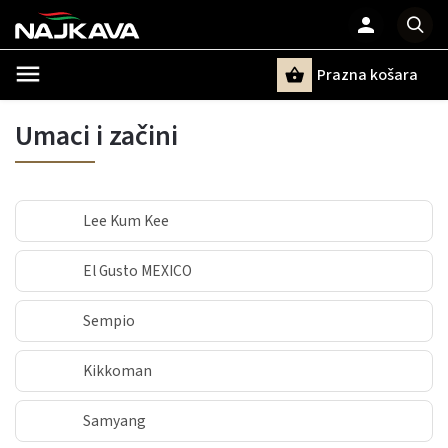
Prazna košara
Pretraži
Umaci i začini
Lee Kum Kee
El Gusto MEXICO
Sempio
Kikkoman
Samyang