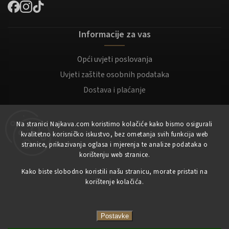
Informacije za vas
Opći uvjeti poslovanja
Uvjeti zaštite osobnih podataka
Dostava i plaćanje
Za kupce
Na stranici Najkava.com koristimo kolačiće kako bismo osigurali
kvalitetno korisničko iskustvo, bez ometanja svih funkcija web
Moj račun
stranice, prikazivanja oglasa i mjerenja te analize podataka o
korištenju web stranice.
Registracija
Kako biste slobodno koristili našu stranicu, morate pristati na
Prijaviti se
korištenje kolačića.
Copyright 2023
NajKava.com
sva prava pridržana
Postavke