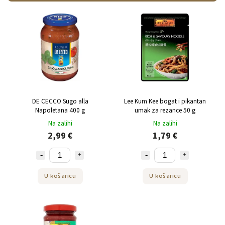
Najskuplji
Najprodavanije
Po abecedi
DE CECCO Sugo alla
Lee Kum Kee bogat i pikantan
Napoletana 400 g
umak za rezance 50 g
Na zalihi
Na zalihi
2,99 €
1,79 €
U košaricu
U košaricu